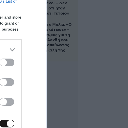
B’s List of
συντετριμμένοι – Δεν
έδειξε ποτέ ότι ήταν
ικανός για κάτι τέτοιο»
er and store
to grant or
Τραγωδία στα Μάλια: «Ο
ed purposes
πανικός τη σκότωσε» –
Τι λένε μάρτυρες για τη
42χρονη Ολλανδή που
πνίγηκε προσπαθώντας
να σώσει τη φίλη της