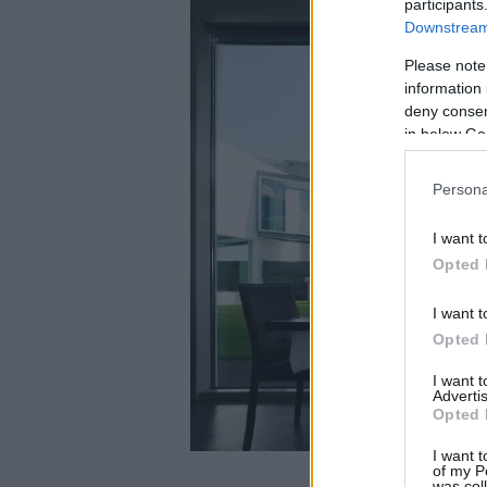
participants
Downstream 
Please note
information 
deny consent
in below Go
Persona
I want t
Opted 
I want t
Opted 
I want 
Advertis
Opted 
I want t
of my P
was col