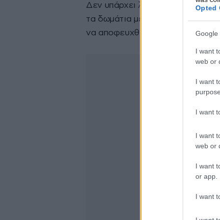
Δεν υπάρχει λόγος ανησυχίας γι
Opted 
τα δωμάτια μετακινούνται μόλις 
να αποφευχθούν οι δυσάρεστες 
Google 
I want t
web or d
I want t
purpose
I want 
I want t
web or d
I want t
or app.
I want t
I want t