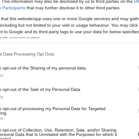
. This information may also be disclosed by us to third parties on the
IA
Participants
that may further disclose it to other third parties.
 that this website/app uses one or more Google services and may gath
including but not limited to your visit or usage behaviour. You may click 
 to Google and its third-party tags to use your data for below specifi
ogle consent section.
l Data Processing Opt Outs
o opt-out of the Sharing of my personal data.
In
o opt-out of the Sale of my Personal Data.
In
to opt-out of processing my Personal Data for Targeted
ing.
In
o opt-out of Collection, Use, Retention, Sale, and/or Sharing
ersonal Data that Is Unrelated with the Purposes for which it
lected.