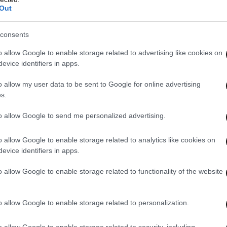
α ενδεχόμενες… στομαχικές διαταραχές, καθώς
Out
κατά 35 μοίρες δύο φορές την ημέρα, έτσι ώστε
συνέπειες.
consents
o allow Google to enable storage related to advertising like cookies on
evice identifiers in apps.
o allow my user data to be sent to Google for online advertising
s.
to allow Google to send me personalized advertising.
o allow Google to enable storage related to analytics like cookies on
evice identifiers in apps.
o allow Google to enable storage related to functionality of the website
o allow Google to enable storage related to personalization.
o allow Google to enable storage related to security, including