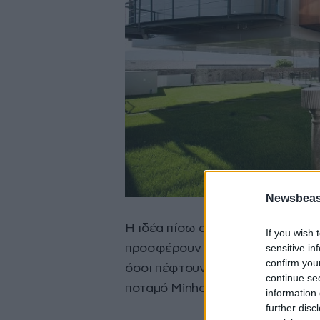
Newsbeast
Η ιδέα πίσω από τη δημιουργία α
If you wish 
sensitive in
προσφέρουν διαφορετική θέα στο
confirm you
όσοι πέφτουν για ύπνο βλέποντας
continue se
ποταμό Minho.
information 
further disc