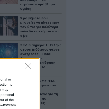
κούραση» – Το
απρόοπτο πρόβλημα
υγείας
5 ροφήματα που
μπορείτε να πίνετε πριν
τον ύπνο για καλύτερα
επίπεδα σακχάρου στο
αίμα
Ζώδια σήμερα: Η Σελήνη
στους Διδύμους φέρνει
ανατροπές – Ποιοι
δέχονται την
ευεργετική επίδραση
του Δία από το
απόγευμα;
sonal or
Ζευγάρι από τις ΗΠΑ
ection to
που «υιοθέτησε» τον
ou may
Αφγανό
κατηγορούμενο για τη
 personal
δολοφονία της
out of the
Ελίζαμπεθ Ρος:
 downstream
«Είμαστε