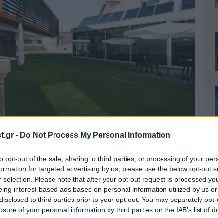
.gr -
Do Not Process My Personal Information
υτού του ξενοδοχείου ήταν απλή: να
to opt-out of the sale, sharing to third parties, or processing of your per
formation for targeted advertising by us, please use the below opt-out s
υς ενοίκους των δωματίων. Με άλλα λόγια,
r selection. Please note that after your opt-out request is processed y
 τα όρη Santa Tecla να ξυπνούν με θέα στον
eing interest-based ads based on personal information utilized by us or
disclosed to third parties prior to your opt-out. You may separately opt-
losure of your personal information by third parties on the IAB’s list of