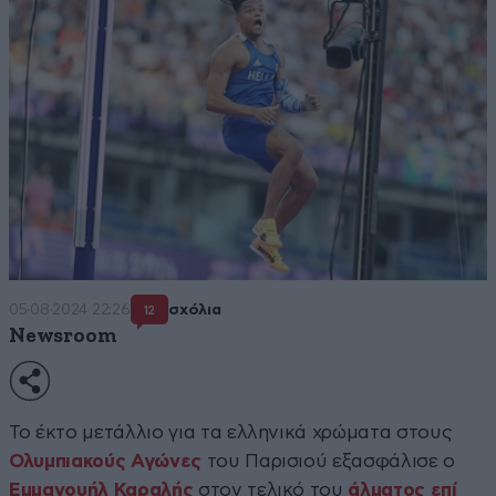
05·08·2024 22:26
σχόλια
12
Newsroom
Το έκτο μετάλλιο για τα ελληνικά χρώματα στους
Ολυμπιακούς Αγώνες
του Παρισιού εξασφάλισε ο
Εμμανουήλ Καραλής
στον τελικό του
άλματος επί