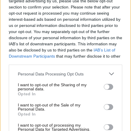
targeted advertising by us, please use the below opt-out
section to confirm your selection. Please note that after your
opt-out request is processed you may continue seeing
interest-based ads based on personal information utilized by
us or personal information disclosed to third parties prior to
your opt-out. You may separately opt-out of the further
disclosure of your personal information by third parties on the
IAB’s list of downstream participants. This information may
also be disclosed by us to third parties on the
IAB’s List of
LIFESTYLE
06·08·2026 16:11
Downstream Participants
that may further disclose it to other
Βλαδίμηρος Κυριακίδης: «Δεν πιστεύω στον
third parties.
Θεό, είναι δημιούργημα του ανθρώπου»
Please note that this website/app uses one or more Google
Personal Data Processing Opt Outs
services and may gather and store information including but
not limited to your visit or usage behaviour. You may click to
I want to opt-out of the Sharing of my
personal data.
grant or deny consent to Google and its third-party tags to
Opted In
use your data for below specified purposes in below Google
consent section.
I want to opt-out of the Sale of my
Personal Data.
Opted In
I want to opt-out of processing my
Personal Data for Targeted Advertising.