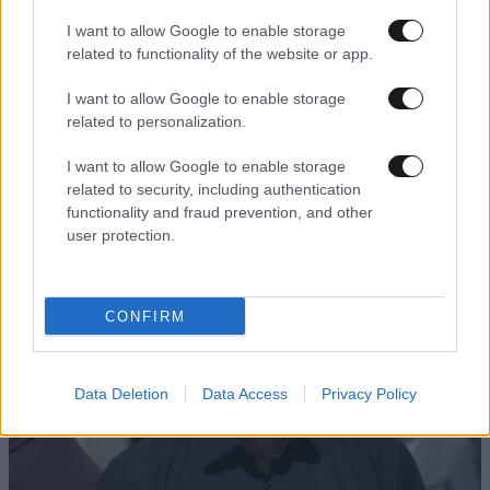
I want to allow Google to enable storage
related to functionality of the website or app.
I want to allow Google to enable storage
LIFESTYLE
06·08·2026 22:38
related to personalization.
Αθηνά Οικονομάκου από τα Μπόρα Μπόρα:
«Έσκασε τώρα όλη η κούραση» – Το απρόοπτο
I want to allow Google to enable storage
πρόβλημα υγείας
related to security, including authentication
functionality and fraud prevention, and other
user protection.
CONFIRM
Data Deletion
Data Access
Privacy Policy