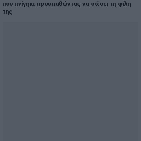
που πνίγηκε προσπαθώντας να σώσει τη φίλη
της
Samothraki
05·08·2024 23:56
🙏🙏🙏🙏
Απαντήστε
2
0
Samothraki
05·08·2024 23:56
🙏🙏🙏🙏🙏🙏🙏
Απαντήστε
2
0