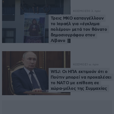
ΚΟΣΜΟΣ
50 λ. πριν
Τρεις ΜΚΟ καταγγέλλουν
το Ισραήλ για «έγκλημα
πολέμου» μετά τον θάνατο
δημοσιογράφου στον
Λίβανο
ΚΟΣΜΟΣ
1 ω. πριν
WSJ: Οι ΗΠΑ εκτιμούν ότι ο
Πούτιν μπορεί να προκαλέσει
το ΝΑΤΟ με επίθεση σε
χώρα-μέλος της Συμμαχίας