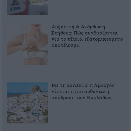
Αυξητική & Ανόρθωση
Στήθους: Πώς συνδυάζονται
για το τέλειο, εξατομικευμένο
αποτέλεσμα
Με τη SEAJETS, η Αμοργός
γίνεται η πιο αυθεντική
απόδραση των Κυκλάδων