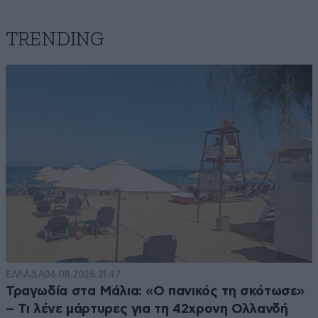
TRENDING
ΕΙΡΩΝ!!!
06·08·2024 00:55
ΓΙΑΤΙ ΕΙΜΑΣΤΕ ΠΑΝΤΑ ΙΚΑΝΟΠΟΙΗΜΕΝΗ ΜΕ ΤΗ
ΔΕΥΤΕΡΗ Η ΤΗΝ ΤΡΙΤΗ ΘΕΣΗ, ΕΝΩ ΠΑΙΖΕΙ ΚΑΙ Η
ΠΡΩΤΗ???
Απαντήστε
0
4
μυτιλ
05·08·2024 23:59
Μπράβο ρε μάγκα!
ΕΛΛΑΔΑ
06·08·2026 21:47
Απαντήστε
1
1
Τραγωδία στα Μάλια: «Ο πανικός τη σκότωσε»
– Τι λένε μάρτυρες για τη 42χρονη Ολλανδή