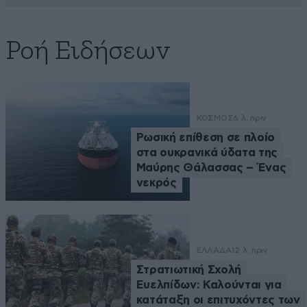
Ροή Ειδήσεων
ΚΟΣΜΟΣ
6 λ. πριν
Ρωσική επίθεση σε πλοίο
στα ουκρανικά ύδατα της
Μαύρης Θάλασσας – Ένας
νεκρός
ΕΛΛΑΔΑ
12 λ. πριν
Στρατιωτική Σχολή
Ευελπίδων: Καλούνται για
κατάταξη οι επιτυχόντες των