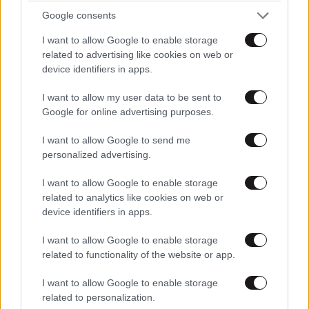
Ιωάννη Σαριδάκη αφαίρεσαν 1.300 έργα τέχνης
Google consents
από τη βασιλική οικογένεια της Ισπανίας
I want to allow Google to enable storage
related to advertising like cookies on web or
device identifiers in apps.
I want to allow my user data to be sent to
Google for online advertising purposes.
I want to allow Google to send me
personalized advertising.
I want to allow Google to enable storage
related to analytics like cookies on web or
device identifiers in apps.
I want to allow Google to enable storage
related to functionality of the website or app.
ΠΟΛΙΤΙΚΗ
06·08·2026 06:19
Πώς σχεδιάζει η κυβέρνηση να κλείσει τους
I want to allow Google to enable storage
ανοιχτούς λογαριασμούς με Λιβύη, Αλβανία και
related to personalization.