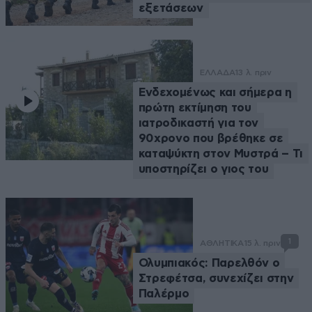
εξετάσεων
ΕΛΛΑΔΑ
13 λ. πριν
Ενδεχομένως και σήμερα η
πρώτη εκτίμηση του
ιατροδικαστή για τον
90χρονο που βρέθηκε σε
καταψύκτη στον Μυστρά – Τι
υποστηρίζει ο γιος του
1
ΑΘΛΗΤΙΚΑ
15 λ. πριν
Ολυμπιακός: Παρελθόν ο
Στρεφέτσα, συνεχίζει στην
Παλέρμο