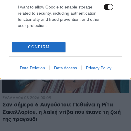
Τουρκία για τη χάραξη ΑΟΖ
I want to allow Google to enable storage
related to security, including authentication
functionality and fraud prevention, and other
user protection.
CONFIRM
Data Deletion
Data Access
Privacy Policy
ΕΛΛΑΔΑ
06·08·2026 00:09
Σαν σήμερα 6 Αυγούστου: Πεθαίνει η Ρίτα
Σακελλαρίου, η λαϊκή ντίβα που έκανε τη ζωή
της τραγούδι