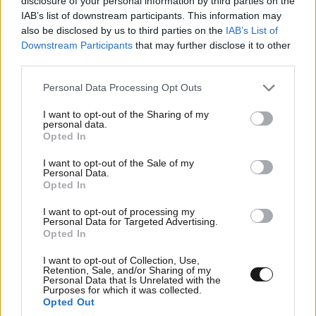
disclosure of your personal information by third parties on the
IAB’s list of downstream participants. This information may
also be disclosed by us to third parties on the
IAB’s List of
Downstream Participants
that may further disclose it to other
third parties.
Please note that this website/app uses one or more Google
Personal Data Processing Opt Outs
services and may gather and store information including but
not limited to your visit or usage behaviour. You may click to
I want to opt-out of the Sharing of my
personal data.
grant or deny consent to Google and its third-party tags to
Opted In
use your data for below specified purposes in below Google
consent section.
I want to opt-out of the Sale of my
Personal Data.
Opted In
I want to opt-out of processing my
Personal Data for Targeted Advertising.
Opted In
I want to opt-out of Collection, Use,
Retention, Sale, and/or Sharing of my
Personal Data that Is Unrelated with the
LIFESTYLE
05·08·2026 17:48
Purposes for which it was collected.
Opted Out
Παλάτι Marivent: Πώς οι κληρονόμοι του