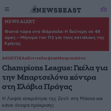
NEWS ALERT
Φωτιά τώρα στα Φάρσαλα: Η δεύτερη σε 48
ώρες – Μήνυμα του 112 για τους κατοίκους της
Κρήνης
ΑΘΛΗΤΙΚΑ
#Ζενιτ
#Λειψία
#Μπαρτσελόνα
Champions League: Γκέλα για
την Μπαρτσελόνα κόντρα
στη Σλάβια Πράγας
Η Λειψία επικράτησε της Ζενίτ στη Μόσχα και
κάνει όνειρα πρόκρισης