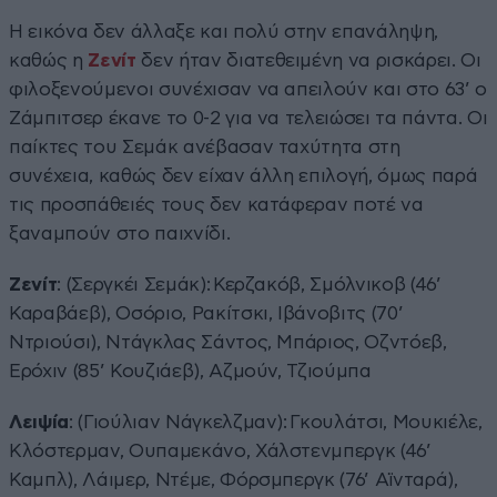
Η εικόνα δεν άλλαξε και πολύ στην επανάληψη,
καθώς η
Ζενίτ
δεν ήταν διατεθειμένη να ρισκάρει. Οι
φιλοξενούμενοι συνέχισαν να απειλούν και στο 63’ ο
Ζάμπιτσερ έκανε το 0-2 για να τελειώσει τα πάντα. Οι
παίκτες του Σεμάκ ανέβασαν ταχύτητα στη
συνέχεια, καθώς δεν είχαν άλλη επιλογή, όμως παρά
τις προσπάθειές τους δεν κατάφεραν ποτέ να
ξαναμπούν στο παιχνίδι.
Ζενίτ
: (Σεργκέι Σεμάκ): Κερζακόβ, Σμόλνικοβ (46’
Καραβάεβ), Οσόριο, Ρακίτσκι, Ιβάνοβιτς (70’
Ντριούσι), Ντάγκλας Σάντος, Μπάριος, Οζντόεβ,
Ερόχιν (85’ Κουζιάεβ), Αζμούν, Τζιούμπα
Λειψία
: (Γιούλιαν Νάγκελζμαν): Γκουλάτσι, Μουκιέλε,
Κλόστερμαν, Ουπαμεκάνο, Χάλστενμπεργκ (46’
Καμπλ), Λάιμερ, Ντέμε, Φόρσμπεργκ (76’ Αϊνταρά),