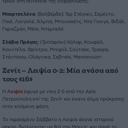
τριών στη συνέχεια της διοργάνωσης.
Μπαρτσελόνα
: (Βαλβέρδε): Τερ Στέγκεν, Σεμέντο,
Πικέ, Λενγκλέ, Άλμπα, Μπουσκέτς, Ντε Γιονγκ, Βιδάλ,
Γκριεζμάν, Μέσι, Ντεμπελέ
Σλάβια Πράγας
: (Τρπόφσκι): Κόλαρ, Κουφάλ,
Κουντέλα, Φρίντριχ, Μπορίλ, Σούτσεκ, Τραορέ,
Στάντσιου, Ολάγινκα, Σεβτσίκ, Μασοπούστ.
Ζενίτ – Λειψία 0-2: Μία ανάσα από
τους «16»
Η
Λειψία
έφυγε με νίκη 2-0 από την Αγία
Πετρούπολη επί της Ζενίτ και έκανε άλμα πρόκρισης
στην επόμενη φάση.
Το περασμένο Σάββατο η Λειψία έκανε ιστορικό
ρεκόρ, διαλύοντας με 8-0 την Μάιντς και παρά το