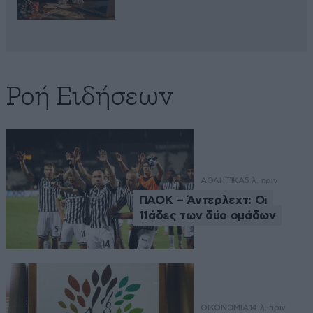
Ροή Ειδήσεων
ΑΘΛΗΤΙΚΑ
5 λ. πριν
ΠΑΟΚ – Άντερλεχτ: Οι
11άδες των δύο ομάδων
ΟΙΚΟΝΟΜΙΑ
14 λ. πριν