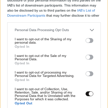
disclosure of your personal information by third parties on the
IAB’s list of downstream participants. This information may
also be disclosed by us to third parties on the
IAB’s List of
Downstream Participants
that may further disclose it to other
third parties.
Please note that this website/app uses one or more Google
Personal Data Processing Opt Outs
services and may gather and store information including but
not limited to your visit or usage behaviour. You may click to
I want to opt-out of the Sharing of my
personal data.
grant or deny consent to Google and its third-party tags to
Opted In
use your data for below specified purposes in below Google
consent section.
I want to opt-out of the Sale of my
Επιμένει η UEFA: Ο Ινφαντίνο έχει χάσει την
Personal Data.
Opted In
εμπιστοσύνη μας, ισχύει το μποϊκοτάζ στη FIFA
I want to opt-out of processing my
Personal Data for Targeted Advertising.
Opted In
I want to opt-out of Collection, Use,
Retention, Sale, and/or Sharing of my
Personal Data that Is Unrelated with the
Purposes for which it was collected.
Opted Out