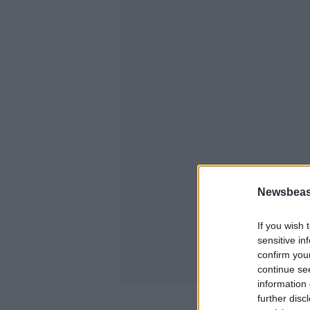
Newsbeast
If you wish 
sensitive in
confirm you
continue se
information 
further disc