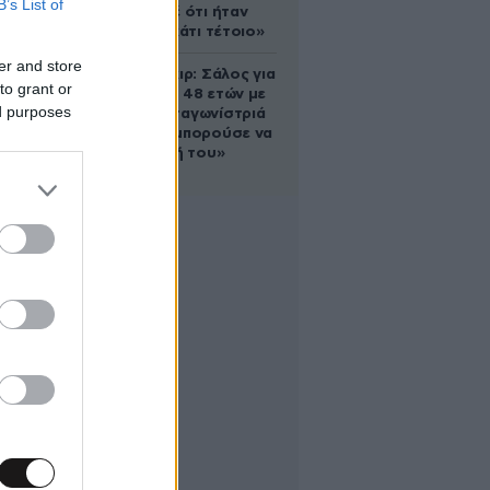
B’s List of
έδειξε ποτέ ότι ήταν
ικανός για κάτι τέτοιο»
er and store
Ρίτσαρντ Γκιρ: Σάλος για
to grant or
τη διαφορά 48 ετών με
ed purposes
τη συμπρωταγωνίστριά
του – «Θα μπορούσε να
είναι εγγονή του»