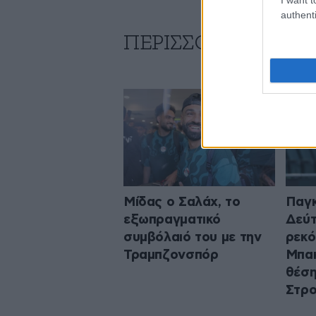
authenti
ΠΕΡΙΣΣΟΤΕΡΑ ΑΠΟ
Μίδας ο Σαλάχ, το
Παγκ
εξωπραγματικό
Δεύτ
συμβόλαιό του με την
ρεκό
Τραμπζονσπόρ
Μπακ
θέση
Στρ