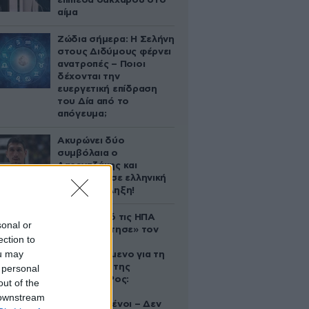
επίπεδα σακχάρου στο
αίμα
Ζώδια σήμερα: Η Σελήνη
στους Διδύμους φέρνει
ανατροπές – Ποιοι
δέχονται την
ευεργετική επίδραση
του Δία από το
απόγευμα;
Ακυρώνει δύο
συμβόλαια ο
Λαρεντζάκης και
υπογράφει σε ελληνική
ομάδα-έκπληξη!
Ζευγάρι από τις ΗΠΑ
sonal or
που «υιοθέτησε» τον
ection to
Αφγανό
ou may
κατηγορούμενο για τη
δολοφονία της
 personal
Ελίζαμπεθ Ρος:
out of the
«Είμαστε
 downstream
συντετριμμένοι – Δεν