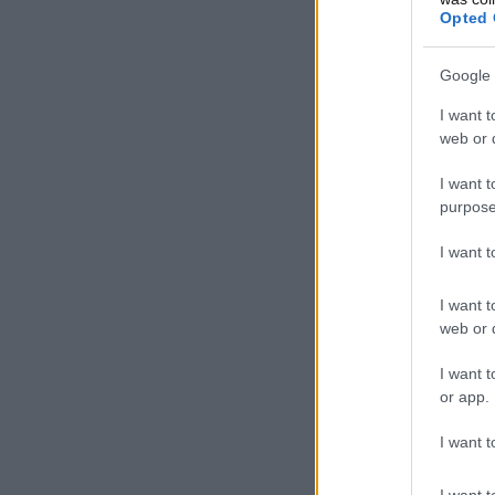
Opted 
Google 
I want t
web or d
I want t
purpose
I want 
I want t
web or d
I want t
or app.
I want t
I want t