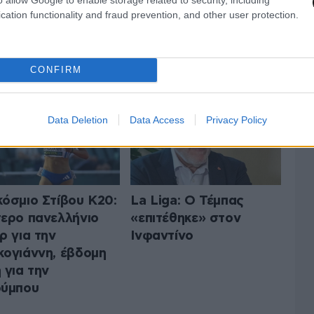
cation functionality and fraud prevention, and other user protection.
 ΤA ΑΘΛΗΤΙΚΑ
ΟΛΑ ΤΑ ΑΡΘΡΑ
CONFIRM
Data Deletion
Data Access
Privacy Policy
όσμιο Στίβου Κ20:
La Liga: Ο Τέμπας
ερο πανελλήνιο
«επιτέθηκε» στον
ρ για την
Ινφαντίνο
ογιάννη, έβδομη
 για την
ούμπου