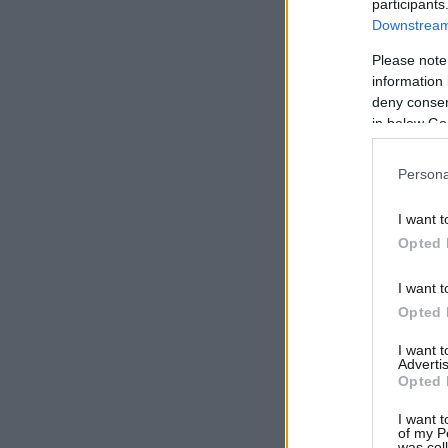
participants
Downstream 
Please note
information 
deny consent
in below Go
Persona
I want t
Opted 
I want t
Opted 
I want 
Advertis
Opted 
I want t
of my P
was col