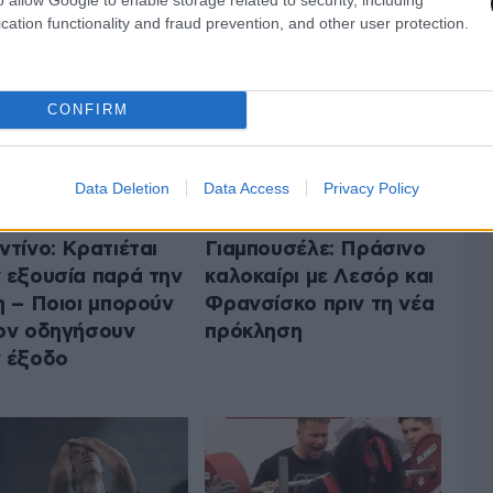
 ΤA ΑΘΛΗΤΙΚΑ
ΟΛΑ ΤΑ ΑΡΘΡΑ
cation functionality and fraud prevention, and other user protection.
CONFIRM
Data Deletion
Data Access
Privacy Policy
ντίνο: Κρατιέται
Γιαμπουσέλε: Πράσινο
 εξουσία παρά την
καλοκαίρι με Λεσόρ και
η – Ποιοι μπορούν
Φρανσίσκο πριν τη νέα
ον οδηγήσουν
πρόκληση
 έξοδο