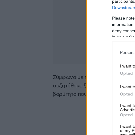
participants
Downstream 
Please note
information 
deny consent
in below Go
Persona
I want t
Opted 
Σύμφωνα με πληροφορίες που επι
συζητήθηκε ξεπερνούσε τα 5 εκα
I want t
Opted 
βαρύτητα που είχε δώσει ο Ολυμ
I want 
Advertis
Opted 
I want t
of my P
was col