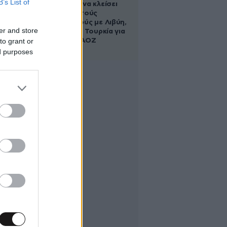
B’s List of
κυβέρνηση να κλείσει
τους ανοιχτούς
λογαριασμούς με Λιβύη,
er and store
Αλβανία και Τουρκία για
to grant or
τη χάραξη ΑΟΖ
ed purposes