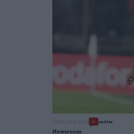
09·06·2026 14:51
σχόλια
4
Newsroom