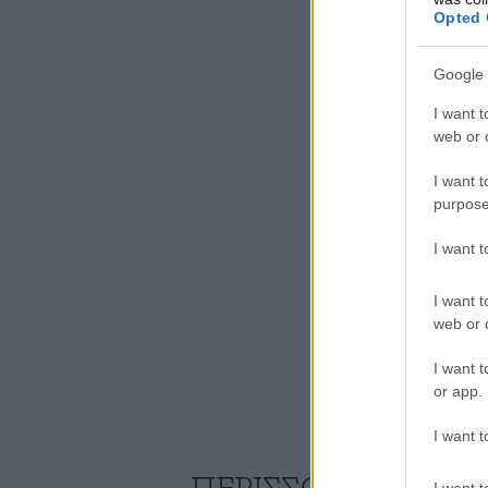
Opted 
Google 
I want t
web or d
I want t
purpose
I want 
I want t
web or d
I want t
or app.
I want t
I want t