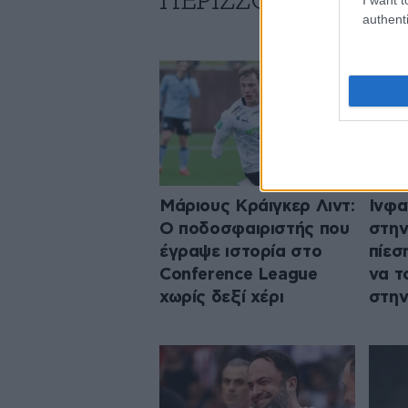
ΠΕΡΙΣΣΟΤΕΡΑ ΑΠΟ
authenti
Μάριους Κράιγκερ Λιντ:
Ινφα
Ο ποδοσφαιριστής που
στην
έγραψε ιστορία στο
πίεσ
Conference League
να τ
χωρίς δεξί χέρι
στην