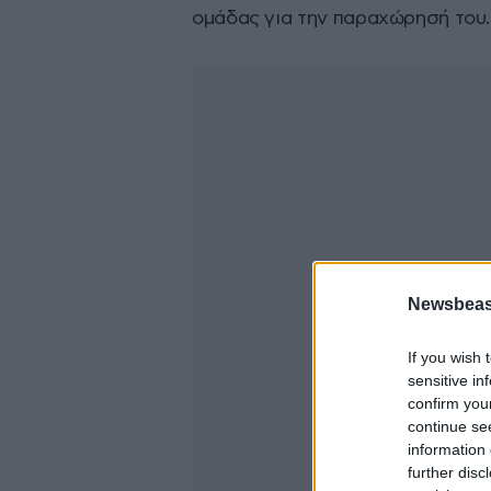
ομάδας για την παραχώρησή του.
Newsbeast
If you wish 
sensitive in
confirm you
continue se
information 
further disc