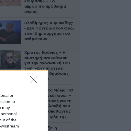
κούραση» – Το
απρόοπτο πρόβλημα
υγείας
Βλαδίμηρος Κυριακίδης:
«Δεν πιστεύω στον Θεό,
είναι δημιούργημα του
ανθρώπου»
Χρίστος Κούγιας – Η
αυστηρή ανακοίνωση
για την προσωπική του
ζωή: «Δεν αποτελεί
αντικείμενο δημόσιας
συζήτησης»
Τραγωδία στα Μάλια: «Ο
sonal or
πανικός τη σκότωσε» –
Τι λένε μάρτυρες για τη
ection to
42χρονη Ολλανδή που
ou may
πνίγηκε προσπαθώντας
 personal
να σώσει τη φίλη της
out of the
 downstream
Πώς σχεδιάζει η