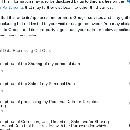
. This information may also be disclosed by us to third parties on the
IA
Participants
that may further disclose it to other third parties.
 that this website/app uses one or more Google services and may gath
including but not limited to your visit or usage behaviour. You may click 
 to Google and its third-party tags to use your data for below specifi
ogle consent section.
l Data Processing Opt Outs
o opt-out of the Sharing of my personal data.
In
βεβαιώνονται και από τη Γερμανία, το ποσό που
τομμύρια ευρώ, στοιχείο που καταδεικνύει τη
o opt-out of the Sale of my Personal Data.
In
πιακός στην υπόθεση του 30χρονου αμυντικού.
to opt-out of processing my Personal Data for Targeted
ing.
In
o opt-out of Collection, Use, Retention, Sale, and/or Sharing
ersonal Data that Is Unrelated with the Purposes for which it
lected.