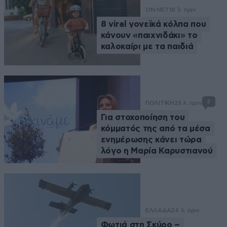
ON NET
18 λ. πριν
8 viral γονεϊκά κόλπα που
κάνουν «παιχνιδάκι» το
καλοκαίρι με τα παιδιά
3
ΠΟΛΙΤΙΚΗ
23 λ. πριν
Για στοχοποίηση του
κόμματός της από τα μέσα
ενημέρωσης κάνει τώρα
λόγο η Μαρία Καρυστιανού
ΕΛΛΑΔΑ
24 λ. πριν
Φωτιά στη Σκύρο –