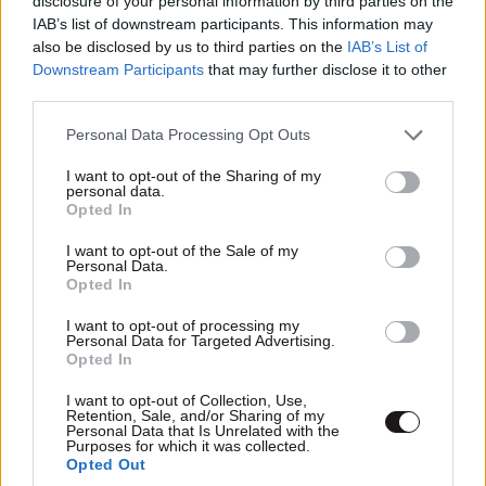
disclosure of your personal information by third parties on the
IAB’s list of downstream participants. This information may
also be disclosed by us to third parties on the
IAB’s List of
Downstream Participants
that may further disclose it to other
third parties.
Please note that this website/app uses one or more Google
Personal Data Processing Opt Outs
services and may gather and store information including but
not limited to your visit or usage behaviour. You may click to
I want to opt-out of the Sharing of my
personal data.
grant or deny consent to Google and its third-party tags to
Opted In
use your data for below specified purposes in below Google
consent section.
I want to opt-out of the Sale of my
Personal Data.
Opted In
ΕΛΛΑΔΑ
06·08·2026 00:09
I want to opt-out of processing my
Σαν σήμερα 6 Αυγούστου: Πεθαίνει η Ρίτα
Personal Data for Targeted Advertising.
Opted In
Σακελλαρίου, η λαϊκή ντίβα που έκανε τη ζωή
της τραγούδι
I want to opt-out of Collection, Use,
Retention, Sale, and/or Sharing of my
Personal Data that Is Unrelated with the
Purposes for which it was collected.
Opted Out