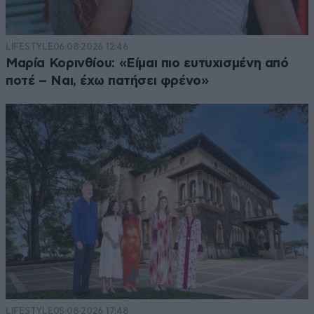
LIFESTYLE
06·08·2026 12:46
Μαρία Κορινθίου: «Είμαι πιο ευτυχισμένη από
ποτέ – Ναι, έχω πατήσει φρένο»
LIFESTYLE
05·08·2026 17:48