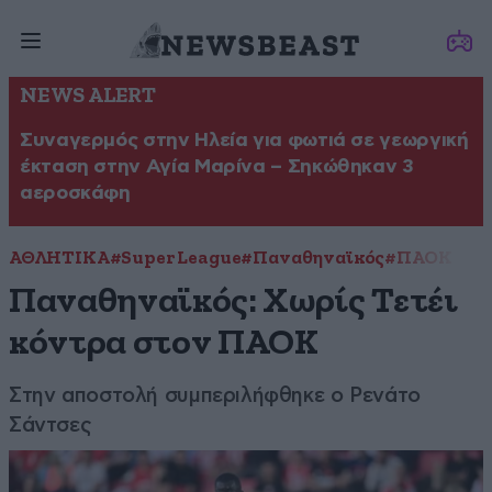
NEWS ALERT
Συναγερμός στην Ηλεία για φωτιά σε γεωργική
έκταση στην Αγία Μαρίνα – Σηκώθηκαν 3
αεροσκάφη
ΑΘΛΗΤΙΚΑ
#Super League
#Παναθηναϊκός
#ΠΑΟΚ
Παναθηναϊκός: Χωρίς Τετέι
κόντρα στον ΠΑΟΚ
Στην αποστολή συμπεριλήφθηκε ο Ρενάτο
Σάντσες