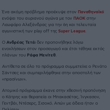
Ένα ακόμη πρόβλημα προέκυψε στον
Παναθηναϊκό
ενόψει του αυριανού αγώνα με τον
ΠΑΟΚ
στην
Λεωφόρο Αλεξάνδρας για την 6η και τελευταία
αγωνιστική των play off της
Super League
.
O
Ανδρέας Τετέι
δεν προπονήθηκε λόγω
ενοχλήσεων στον προσαγωγό και έτσι τέθηκε εκτός
πλάνων του
Ράφα Μενίτεθ
.
Αντίθετα σε όλο το πρόγραμμα συμμετείχε ο Ρενάτο
Σάντσες και συμπεριλήφθηκε στην αποστολή των
«πρασίνων».
Ατομικό πρόγραμμα έκανε στην χθεσινή προπόνηση
ο Κάτρης και θεραπεία οι Μπακασέτας, Ίνγκασον,
Γεντβάι, Ντέσερς, Σισοκό. Απών με άδεια ήταν ο
Πελίστρι.