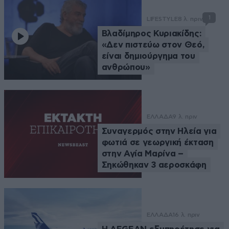
1
LIFESTYLE
8 λ. πριν
Βλαδίμηρος Κυριακίδης:
«Δεν πιστεύω στον Θεό,
είναι δημιούργημα του
ανθρώπου»
ΕΛΛΑΔΑ
9 λ. πριν
Συναγερμός στην Ηλεία για
φωτιά σε γεωργική έκταση
στην Αγία Μαρίνα –
Σηκώθηκαν 3 αεροσκάφη
ΕΛΛΑΔΑ
16 λ. πριν