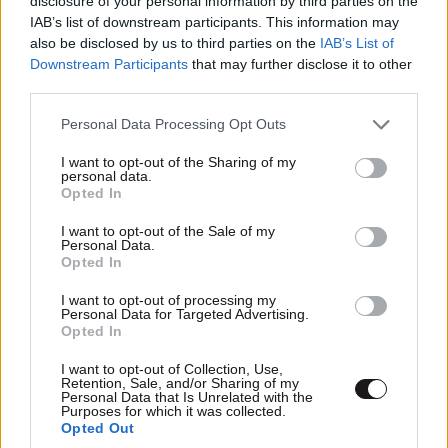
disclosure of your personal information by third parties on the
φιλιά με τον Βύρωνα Βασιλειάδη: «Καμία στιγμή
IAB’s list of downstream participants. This information may
ευτυχίας δεδομένη»
also be disclosed by us to third parties on the
IAB’s List of
Downstream Participants
that may further disclose it to other
third parties.
Please note that this website/app uses one or more Google
Personal Data Processing Opt Outs
services and may gather and store information including but
not limited to your visit or usage behaviour. You may click to
I want to opt-out of the Sharing of my
personal data.
grant or deny consent to Google and its third-party tags to
Opted In
use your data for below specified purposes in below Google
consent section.
I want to opt-out of the Sale of my
Personal Data.
Opted In
I want to opt-out of processing my
Personal Data for Targeted Advertising.
Opted In
I want to opt-out of Collection, Use,
Retention, Sale, and/or Sharing of my
Personal Data that Is Unrelated with the
Purposes for which it was collected.
Opted Out