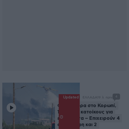
4
Updated
ΕΛΛΑΔΑ
19 λ. πριν
Φωτιά τώρα στο Κορωπί,
112 στους κατοίκους για
ετοιμότητα – Επιχειρούν 4
αεροσκάφη και 2