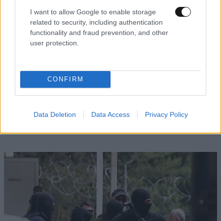
I want to allow Google to enable storage
related to security, including authentication
functionality and fraud prevention, and other
user protection.
CONFIRM
FITNESS
09·08·2026 09:30
Οι 5 ασκήσεις που πρέπει να κάνετε για μια ζωή
με δύναμη και αυτονομία – Ένα απλό αλλά
Data Deletion
Data Access
Privacy Policy
ιδανικό πρόγραμμα καθώς μεγαλώνετε