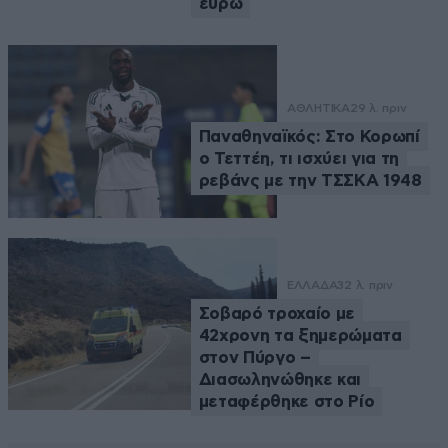
ευρώ
ΑΘΛΗΤΙΚΑ
29 λ. πριν
Παναθηναϊκός: Στο Κορωπί
ο Τεττέη, τι ισχύει για τη
ρεβάνς με την ΤΣΣΚΑ 1948
ΕΛΛΑΔΑ
32 λ. πριν
Σοβαρό τροχαίο με
42χρονη τα ξημερώματα
στον Πύργο –
Διασωληνώθηκε και
μεταφέρθηκε στο Ρίο