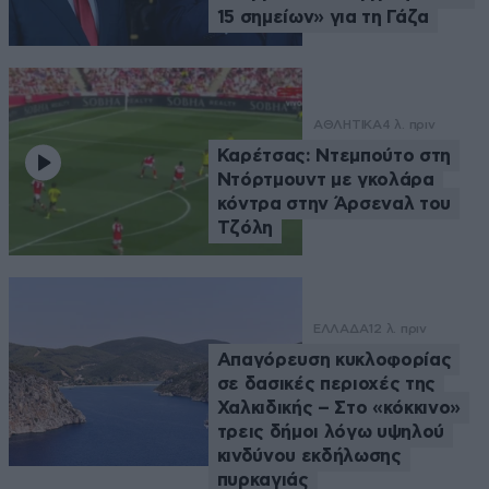
15 σημείων» για τη Γάζα
ΑΘΛΗΤΙΚΑ
4 λ. πριν
Καρέτσας: Ντεμπούτο στη
Ντόρτμουντ με γκολάρα
κόντρα στην Άρσεναλ του
Τζόλη
ΕΛΛΑΔΑ
12 λ. πριν
Απαγόρευση κυκλοφορίας
σε δασικές περιοχές της
Χαλκιδικής – Στο «κόκκινο»
τρεις δήμοι λόγω υψηλού
κινδύνου εκδήλωσης
πυρκαγιάς