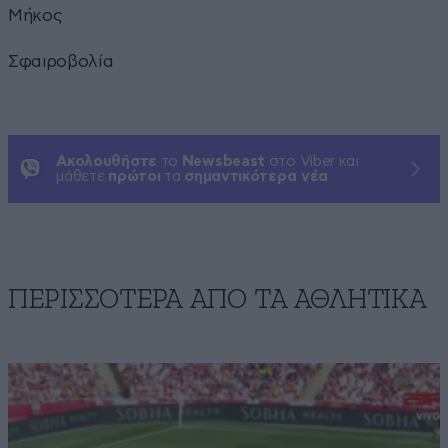
Μήκος
Σφαιροβολία
Ακολουθήστε
το
Newsbeast
στο Viber και
μάθετε
πρώτοι
τα
σημαντικότερα νέα
ΠΕΡΙΣΣΟΤΕΡΑ ΑΠΟ ΤA ΑΘΛΗΤΙΚΑ