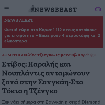
NEWS ALERT
Φωτιά τώρα στο Κορωπί, 112 στους κατοίκους
για ετοιμότητα – Επιχειρούν 4 αεροσκάφη και 2
ελικόπτερα
ΑΘΛΗΤΙΚΑ
#Ελίνα Τζένγκο
#Εμμανουήλ Καραλής
#στίβ
Στίβος: Καραλής και
Νουπλάντις ανταμώνουν
ξανά στην Σανγκάη-Στο
Τόκιο η Τζένγκο
Ξεκινάει σήμερα στη Σανγκάη η σειρά Diamond