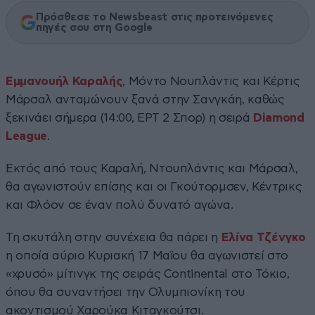
Πρόσθεσε το Newsbeast στις προτεινόμενες
πηγές σου στη Google
Εμμανουήλ Καραλής
, Μόντο Νουπλάντις και Κέρτις
Μάρσαλ ανταμώνουν ξανά στην Σανγκάη, καθώς
ξεκινάει σήμερα (14:00, ΕΡΤ 2 Σπορ) η σειρά
Diamond
League
.
Εκτός από τους Καραλή, Ντουπλάντις και Μάρσαλ,
θα αγωνιστούν επίσης και οι Γκούτορμσεν, Κέντρικς
και Φλόον σε έναν πολύ δυνατό αγώνα.
Τη σκυτάλη στην συνέχεια θα πάρει η
Ελίνα Τζένγκο
η οποία αύριο Κυριακή 17 Μαϊου θα αγωνιστεί στο
«χρυσό» μίτινγκ της σειράς Continental στο Τόκιο,
όπου θα συναντήσει την Ολυμπιονίκη του
ακοντισμού Χαρούκα Κιταγκούτσι.