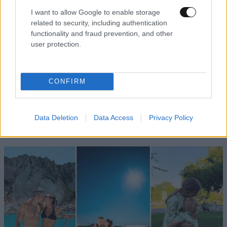
I want to allow Google to enable storage
related to security, including authentication
Xαρακτήρες: 0/1000
functionality and fraud prevention, and other
user protection.
Διαβάστε και ακολουθήστε τους κανόνες σχολιασμού
ΠΡΟΣΘΗΚΗ
CONFIRM
Data Deletion
Data Access
Privacy Policy
TRENDING