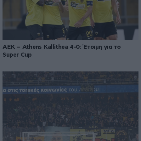
ΑΕΚ – Athens Kallithea 4-0: Έτοιμη για το
Super Cup