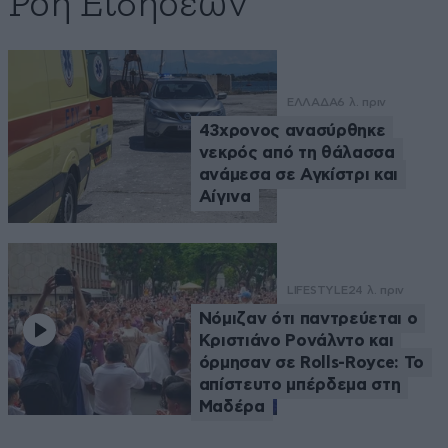
Ροή Ειδήσεων
ΕΛΛΑΔΑ
6 λ. πριν
43χρονος ανασύρθηκε
νεκρός από τη θάλασσα
ανάμεσα σε Αγκίστρι και
Αίγινα
LIFESTYLE
24 λ. πριν
Νόμιζαν ότι παντρεύεται ο
Κριστιάνο Ρονάλντο και
όρμησαν σε Rolls-Royce: Το
απίστευτο μπέρδεμα στη
Μαδέρα