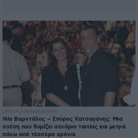
LIFESTYLE
08·08·2026 09:01
Νία Βαρντάλος – Σπύρος Κατσαγάνης: Μια
σχέση που θυμίζει σενάριο ταινίας και μετρά
πάνω από τέσσερα χρόνια