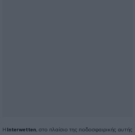
Η
Interwetten
, στο πλαίσιο της ποδοσφαιρικής αυτής