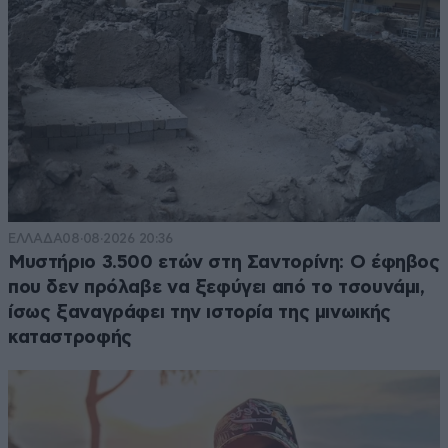
ΕΛΛΑΔΑ
08·08·2026 20:36
Μυστήριο 3.500 ετών στη Σαντορίνη: Ο έφηβος
που δεν πρόλαβε να ξεφύγει από το τσουνάμι,
ίσως ξαναγράφει την ιστορία της μινωικής
καταστροφής