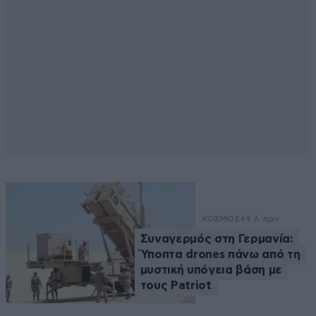
ΚΟΣΜΟΣ
49 λ. πριν
Συναγερμός στη Γερμανία:
Ύποπτα drones πάνω από τη
μυστική υπόγεια βάση με
τους Patriot