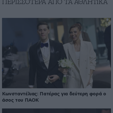
ΠΕΡΙΣΣΟΤΕΡΑ ΑΠΟ ΤA ΑΘΛΗΤΙΚΑ
Κωνσταντέλιας: Πατέρας για δεύτερη φορά ο
άσος του ΠΑΟΚ