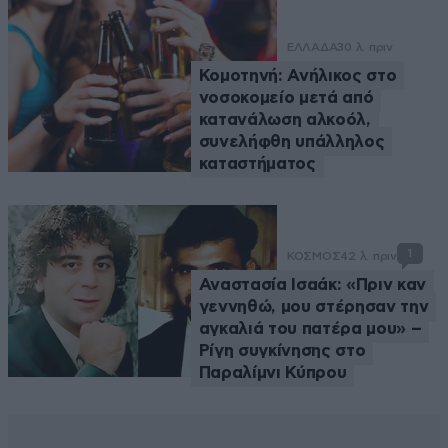
ΕΛΛΑΔΑ
30 λ. πριν
Κομοτηνή: Ανήλικος στο
νοσοκομείο μετά από
κατανάλωση αλκοόλ,
συνελήφθη υπάλληλος
καταστήματος
1
ΚΟΣΜΟΣ
42 λ. πριν
Αναστασία Ισαάκ: «Πριν καν
γεννηθώ, μου στέρησαν την
αγκαλιά του πατέρα μου» –
Ρίγη συγκίνησης στο
Παραλίμνι Κύπρου