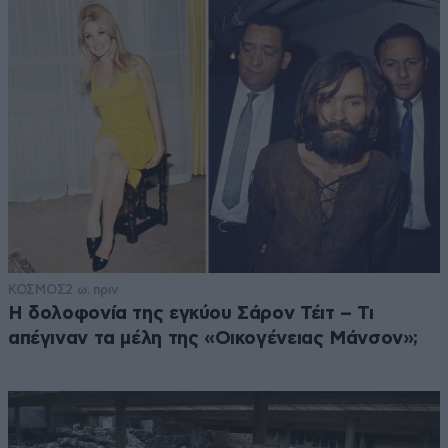
ΚΟΣΜΟΣ
2 ω. πριν
Η δολοφονία της εγκύου Σάρον Τέιτ – Τι
απέγιναν τα μέλη της «Οικογένειας Μάνσον»;