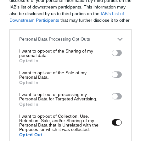
disclosure of your personal information by third parties on the
παίζουν με ΤΣΣΚΑ και φεύγουν, έρχεται μεγάλο
IAB’s list of downstream participants. This information may
όνομα
also be disclosed by us to third parties on the
IAB’s List of
Downstream Participants
that may further disclose it to other
third parties.
Please note that this website/app uses one or more Google
Personal Data Processing Opt Outs
services and may gather and store information including but
not limited to your visit or usage behaviour. You may click to
I want to opt-out of the Sharing of my
Ακολουθήστε το
NEWSBEAST
στο
Google News
personal data.
grant or deny consent to Google and its third-party tags to
και μάθετε πρώτοι όλες τις ειδήσεις
Opted In
use your data for below specified purposes in below Google
consent section.
I want to opt-out of the Sale of my
Personal Data.
Opted In
I want to opt-out of processing my
Personal Data for Targeted Advertising.
Opted In
I want to opt-out of Collection, Use,
Retention, Sale, and/or Sharing of my
Personal Data that Is Unrelated with the
Purposes for which it was collected.
Opted Out