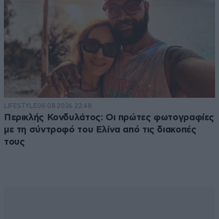
LIFESTYLE
08·08·2026 22:48
Περικλής Κονδυλάτος: Οι πρώτες φωτογραφίες
με τη σύντροφό του Ελίνα από τις διακοπές
τους