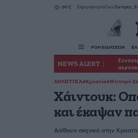
Σήμερα
γιορτάζουν:
ΡΟΗ ΕΙΔΗΣΕΩΝ
ΕΛ
Συναγερ
NEWS ALERT
αεροσκ
ΑΘΛΗΤΙΚΑ
#Κροατία
#Ντιναμό Ζ
Χάιντουκ: Οπ
και έκαψαν π
Απίθανο σκηνικό στην Κροατί