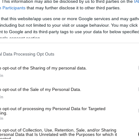
. This information may also be disclosed by us to third parties on the
IA
Participants
that may further disclose it to other third parties.
 that this website/app uses one or more Google services and may gath
including but not limited to your visit or usage behaviour. You may click 
 to Google and its third-party tags to use your data for below specifi
ogle consent section.
l Data Processing Opt Outs
o opt-out of the Sharing of my personal data.
In
πάρει φωτιά, την οποία δεν κατάφεραν να
o opt-out of the Sale of my Personal Data.
υ, με τη Ντιναμό να παίρνει τη νίκη εντός των
In
ούς της Χάιντουκ να πανηγυρίζουν για την…
to opt-out of processing my Personal Data for Targeted
ους τους.
ing.
In
o opt-out of Collection, Use, Retention, Sale, and/or Sharing
e vandaag in Zagreb.
ersonal Data that Is Unrelated with the Purposes for which it
lected.