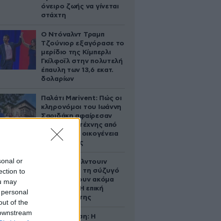
όνειρο ζωής να γίνεται
στάχτη
Ο Ντόναλντ Τραμπ
Τζούνιορ εξαγόρασε το
μερίδιο της Κίμπερλι
Γκίλφοϊλ στην πολυτελή
έπαυλη των 13,6 εκατ.
δολαρίων
Παλάτι Marivent: Πώς οι
κληρονόμοι του Ιωάννη
Σαριδάκη αφαίρεσαν
1.300 έργα τέχνης από
τη βασιλική οικογένεια
της Ισπανίας
sonal or
Ο Άλεκ Μπάλντουιν
ection to
ζήτησε από τη σύζυγό
του να κάνουν ακόμα
ou may
ένα παιδί – Η επική
 personal
αντίδρασή της
out of the
 downstream
Αθηνά Ωνάση: Η