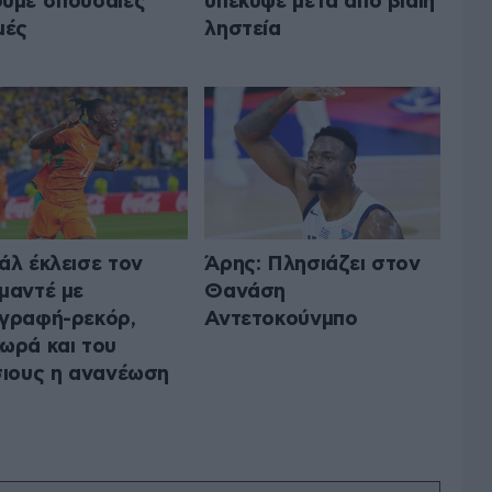
υμε σπουδαίες
υπέκυψε μετά από βίαιη
μές
ληστεία
άλ έκλεισε τον
Άρης: Πλησιάζει στον
μαντέ με
Θανάση
γραφή-ρεκόρ,
Αντετοκούνμπο
ωρά και του
σιους η ανανέωση