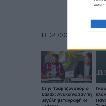
authenti
ΠΕΡΙΣΣΟΤΕΡΑ ΑΠΟ
Στην Τραμπζονσπόρ ο
Γκαρ
Σαλάχ: Ανακοίνωσαν τη
πλάν
μεγάλη μεταγραφή οι
Πανα