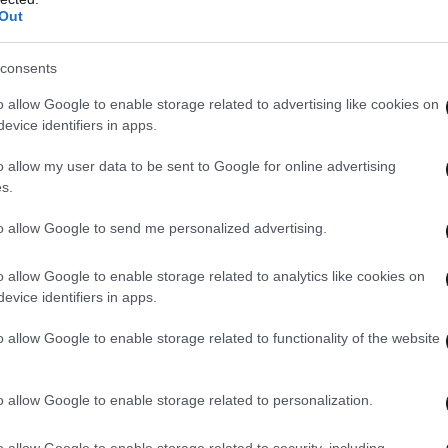
Out
o Zagreb en Hajduk Split
lkaar. De harde kern van
consents
o allow Google to enable storage related to advertising like cookies on
eft met vooraf geplaatst
evice identifiers in apps.
sdoek van de Bad Blue Boys
o allow my user data to be sent to Google for online advertising
s.
d op afstand in brand
to allow Google to send me personalized advertising.
ter.com/Tl8EOsN88V
o allow Google to enable storage related to analytics like cookies on
evice identifiers in apps.
@VoetbalUltras)
May 9, 2026
o allow Google to enable storage related to functionality of the website
o allow Google to enable storage related to personalization.
o allow Google to enable storage related to security, including