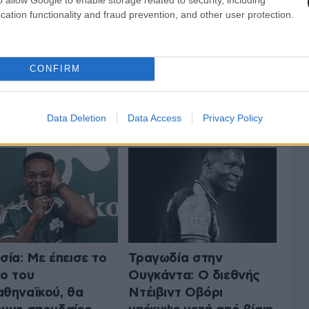
cation functionality and fraud prevention, and other user protection.
CONFIRM
 ΤA ΑΘΛΗΤΙΚΑ
ΟΛΑ ΤΑ ΑΡΘΡΑ
Data Deletion
Data Access
Privacy Policy
σία: Με έπεισε το
Τραγωδία στην
ο του
Ουγκάντα: Ο διεθνής
θηναϊκού, θα
Ντέιβιντ Οβόρι