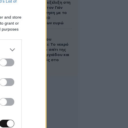
B’s List of
απρόσμενη εξέλιξη στη
διαμάχη με τον Γιάν
Τοπς – Η κίνηση με το
er and store
άλογο των 10
to grant or
εκατομμυρίων ευρώ
ed purposes
Ο Στράτος
Τζώρτζογλου
αποκαλύπτει: Το νεκρό
έμβρυο στο σπίτι της
Μαρίας Γεωργιάδου και
ο εγκλεισμός στο
ψυχιατρείο