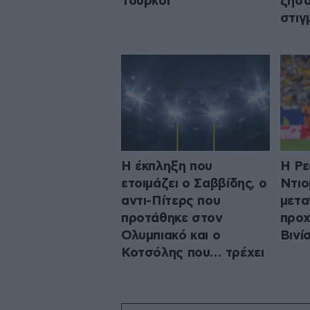
Τούρκοι
ζήσο
στιγ
Η έκπληξη που
Η Ρε
ετοιμάζει ο Σαββίδης, ο
Ντιο
αντι-Πίτερς που
μετα
προτάθηκε στον
προχ
Ολυμπιακό και ο
Βινί
Κοτσόλης που… τρέχει