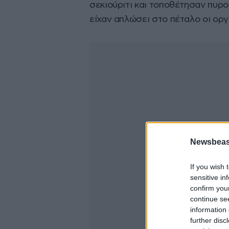
σεκιούριτι και τοποθέτησαν πυρ
είχαν απλώσει στο πέταλο οι ορ
Newsbeast
If you wish 
sensitive in
confirm you
continue se
information 
further disc