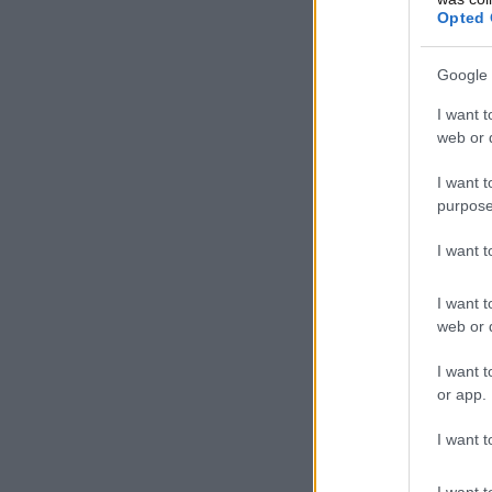
Opted 
Google 
I want t
web or d
I want t
purpose
I want 
I want t
web or d
I want t
or app.
I want t
I want t