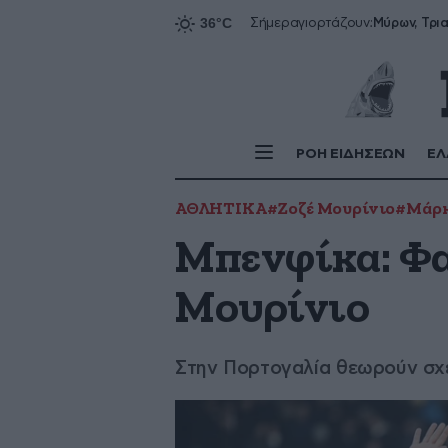
Σήμερα
γιορτάζουν:
ΡΟΗ ΕΙΔΗΣΕΩΝ
ΕΛ
ΑΘΛΗΤΙΚΑ
#Ζοζέ Μουρίνιο
#Μάρκ
Μπενφίκα: Φα
Μουρίνιο
Στην Πορτογαλία θεωρούν σχ