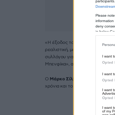
participants
Downstream 
Please note
information 
deny consent
in below Go
«Η έξοδος του Μουρίνιο από από 
Persona
ρεαλιστική, με τον Μάρκο Σίλβα ν
I want t
συλλόγου για να αναλάβει τη θέσ
Opted 
Μπενφίκα», αναφέρει χαρακτηρισ
I want t
Ο
Μάρκο Σίλβα
βρίσκεται στην τ
Opted 
χρόνια και το συμβολαιό του ολο
I want 
Advertis
Opted 
I want t
of my P
was col