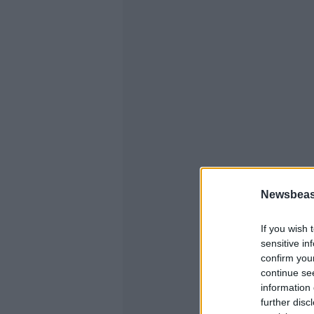
Newsbeast
If you wish 
sensitive in
confirm you
continue se
information 
further disc