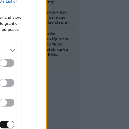
B’s List of
Ελίζαμπεθ Ρος:
«Είμαστε
συντετριμμένοι – Δεν
er and store
έδειξε ποτέ ότι ήταν
ικανός για κάτι τέτοιο»
to grant or
ed purposes
Το φαραωνικών
διαστάσεων κτίριο που
χτίζει ο Έλον Μασκ
λέγεται Terafab και θα
κοστίσει 16,8 δισ.
δολάρια