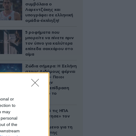
συμβόλαια ο
Λαρεντζάκης και
υπογράφει σε ελληνική
ομάδα-έκπληξη!
5 ροφήματα που
μπορείτε να πίνετε πριν
τον ύπνο για καλύτερα
επίπεδα σακχάρου στο
αίμα
Ζώδια σήμερα: Η Σελήνη
στους Διδύμους φέρνει
ανατροπές – Ποιοι
δέχονται την
ευεργετική επίδραση
του Δία από το
sonal or
απόγευμα;
ection to
Ζευγάρι από τις ΗΠΑ
ou may
που «υιοθέτησε» τον
 personal
Αφγανό
out of the
κατηγορούμενο για τη
 downstream
δολοφονία της