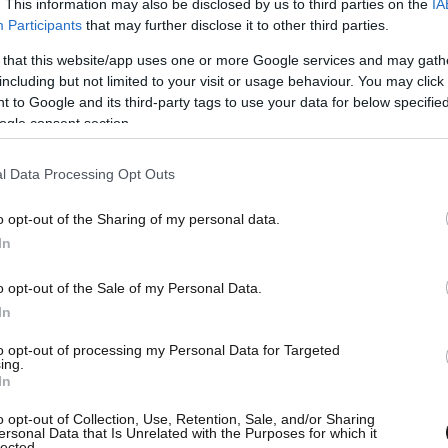
. This information may also be disclosed by us to third parties on the
IA
Participants
that may further disclose it to other third parties.
 that this website/app uses one or more Google services and may gath
including but not limited to your visit or usage behaviour. You may click 
 to Google and its third-party tags to use your data for below specifi
ogle consent section.
την Μπενφίκα γίνεται ολοένα και πιο
l Data Processing Opt Outs
α είναι η επιλογή που προτιμούν οι άνθρωποι του
o opt-out of the Sharing of my personal data.
η και τον ίδιο να γνωρίζει το ενδιαφέρον της
In
τικά η «A Bola».
o opt-out of the Sale of my Personal Data.
εχνική ηγεσία της Φούλαμ τα τελευταία πέντε
In
κληρώνεται το προσεχές καλοκαίρι.
to opt-out of processing my Personal Data for Targeted
ing.
In
o opt-out of Collection, Use, Retention, Sale, and/or Sharing
ersonal Data that Is Unrelated with the Purposes for which it
lected.