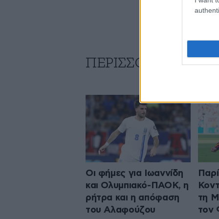
authenti
ΠΕΡΙΣΣΟΤΕΡΑ ΑΠΟ
Οι φήμες για Ιωαννίδη
Παρί
και Ολυμπιακό-ΠΑΟΚ, η
Κοντ
ρήτρα και η απόφαση
τη Μ
του Αλαφούζου
τον 