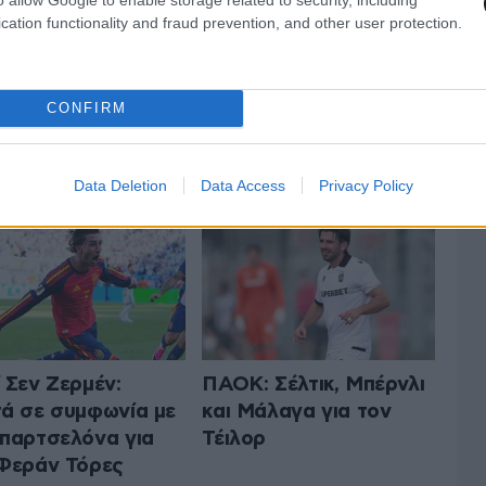
cation functionality and fraud prevention, and other user protection.
CONFIRM
 ΤA ΑΘΛΗΤΙΚΑ
ΟΛΑ ΤΑ ΑΡΘΡΑ
Data Deletion
Data Access
Privacy Policy
 Σεν Ζερμέν:
ΠΑΟΚ: Σέλτικ, Μπέρνλι
ά σε συμφωνία με
και Μάλαγα για τον
παρτσελόνα για
Τέιλορ
Φεράν Τόρες