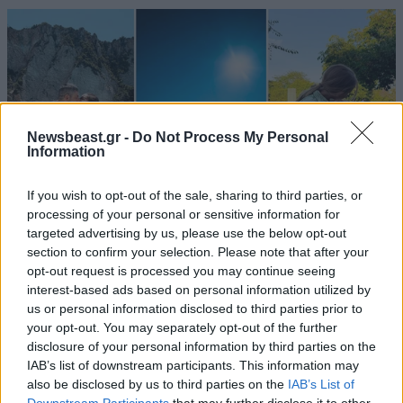
Newsbeast.gr -
Do Not Process My Personal
Information
If you wish to opt-out of the sale, sharing to third parties, or
processing of your personal or sensitive information for
targeted advertising by us, please use the below opt-out
section to confirm your selection. Please note that after your
opt-out request is processed you may continue seeing
LIFESTYLE
08·08·2026 19:12
interest-based ads based on personal information utilized by
Εριέττα Κούρκουλου – Τα 33α γενέθλια και τα
us or personal information disclosed to third parties prior to
φιλιά με τον Βύρωνα Βασιλειάδη: «Καμία στιγμή
your opt-out. You may separately opt-out of the further
ευτυχίας δεδομένη»
disclosure of your personal information by third parties on the
IAB’s list of downstream participants. This information may
also be disclosed by us to third parties on the
IAB’s List of
Downstream Participants
that may further disclose it to other