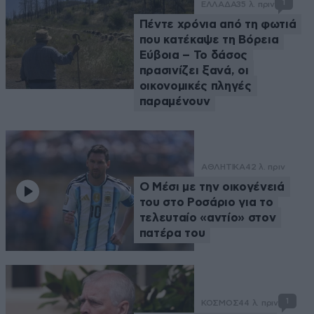
1
ΕΛΛΑΔΑ
35 λ. πριν
Πέντε χρόνια από τη φωτιά
που κατέκαψε τη Βόρεια
Εύβοια – Το δάσος
πρασινίζει ξανά, οι
οικονομικές πληγές
παραμένουν
ΑΘΛΗΤΙΚΑ
42 λ. πριν
Ο Μέσι με την οικογένειά
του στο Ροσάριο για το
τελευταίο «αντίο» στον
πατέρα του
1
ΚΟΣΜΟΣ
44 λ. πριν