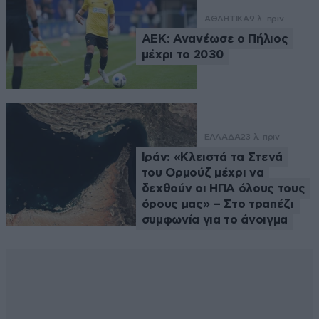
ΑΘΛΗΤΙΚΑ
9 λ. πριν
ΑΕΚ: Ανανέωσε ο Πήλιος
μέχρι το 2030
ΕΛΛΑΔΑ
23 λ. πριν
Ιράν: «Κλειστά τα Στενά
του Ορμούζ μέχρι να
δεχθούν οι ΗΠΑ όλους τους
όρους μας» – Στο τραπέζι
συμφωνία για το άνοιγμα