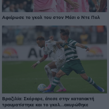
Αφιέρωσε το γκολ του στον Μέσι ο Ντε Πολ
Βραζιλία: Σκόραρε, έπεσε στην καταπακτή
τραυματίστηκε και το γκολ…ακυρώθηκε