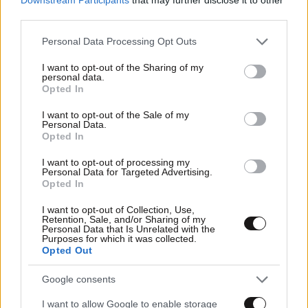
third parties.
Please note that this website/app uses one or more Google
Personal Data Processing Opt Outs
services and may gather and store information including but
not limited to your visit or usage behaviour. You may click to
I want to opt-out of the Sharing of my
personal data.
grant or deny consent to Google and its third-party tags to
Opted In
use your data for below specified purposes in below Google
consent section.
I want to opt-out of the Sale of my
Personal Data.
Opted In
I want to opt-out of processing my
Personal Data for Targeted Advertising.
Opted In
FITNESS
09·08·2026 09:30
Οι 5 ασκήσεις που πρέπει να κάνετε για μια ζωή
I want to opt-out of Collection, Use,
Retention, Sale, and/or Sharing of my
με δύναμη και αυτονομία – Ένα απλό αλλά
Personal Data that Is Unrelated with the
Purposes for which it was collected.
ιδανικό πρόγραμμα καθώς μεγαλώνετε
Opted Out
Google consents
I want to allow Google to enable storage