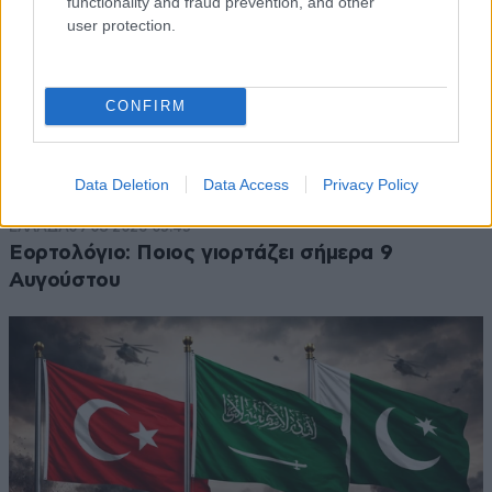
functionality and fraud prevention, and other
user protection.
CONFIRM
Data Deletion
Data Access
Privacy Policy
ΕΛΛΑΔΑ
09·08·2026 05:45
Εορτολόγιο: Ποιος γιορτάζει σήμερα 9
Αυγούστου