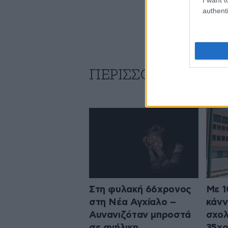
authenti
ΠΕΡΙΣΣΟΤΕΡΑ ΑΠΟ
Στη φυλακή 66χρονος
Με 1
στη Νέα Αγχίαλο –
κάνν
Αυνανιζόταν μπροστά
σχολ
σε ανήλικη
35χρ