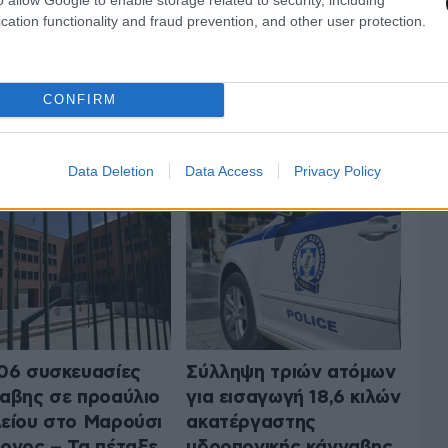
cation functionality and fraud prevention, and other user protection.
CONFIRM
 ΤΗΝ ΚΟΙΝΩΝΙΑ
ΟΛΑ ΤΑ ΑΡΘΡΑ
Data Deletion
Data Access
Privacy Policy
06 συσκευασίες
Σύλληψη τριών ατόμων
αβης σε προαύλιο
για εισαγωγή 18,6 κιλών
είου στο Μαρούσι
ακατέργαστης
ονος – Τα πέταξε
υδροπονικής κάνναβης