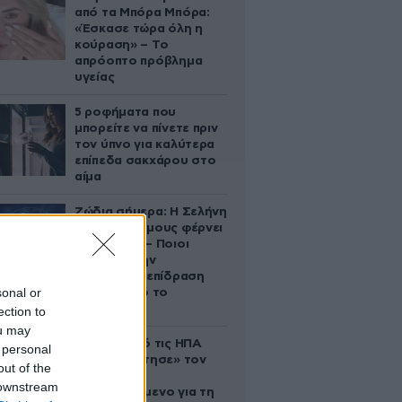
από τα Μπόρα Μπόρα:
«Έσκασε τώρα όλη η
κούραση» – Το
απρόοπτο πρόβλημα
υγείας
5 ροφήματα που
μπορείτε να πίνετε πριν
τον ύπνο για καλύτερα
επίπεδα σακχάρου στο
αίμα
Ζώδια σήμερα: Η Σελήνη
στους Διδύμους φέρνει
ανατροπές – Ποιοι
δέχονται την
ευεργετική επίδραση
sonal or
του Δία από το
απόγευμα;
ection to
ou may
Ζευγάρι από τις ΗΠΑ
 personal
που «υιοθέτησε» τον
out of the
Αφγανό
 downstream
κατηγορούμενο για τη