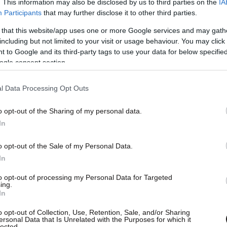
. This information may also be disclosed by us to third parties on the
IA
Participants
that may further disclose it to other third parties.
με έναν 60χρονο, σε βάρος του οποίου
 that this website/app uses one or more Google services and may gath
including but not limited to your visit or usage behaviour. You may click 
ς Ιντερπόλ Μαυροβουνίου για υπεξαίρεση.
 to Google and its third-party tags to use your data for below specifi
 παλιά εθνική οδό Θεσσαλονίκης – Ευζώνων,
ogle consent section.
 που του αποδίδεται τελέστηκε το 2012.
Ι.Χ. αυτοκίνητο από εταιρία, μέσω «λίζινγκ» και
l Data Processing Opt Outs
 συλληφθέντες οδηγούνται στην Εισαγγελία
o opt-out of the Sharing of my personal data.
ομολογηθεί η έκδοσή τους.
In
o opt-out of the Sale of my Personal Data.
In
to opt-out of processing my Personal Data for Targeted
ing.
In
o opt-out of Collection, Use, Retention, Sale, and/or Sharing
ersonal Data that Is Unrelated with the Purposes for which it
lected.