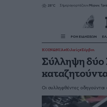
Σήμερα
γιορτάζουν:
ΡΟΗ ΕΙΔΗΣΕΩΝ
ΕΛ
ΚΟΙΝΩΝΙΑ
#Κιλκίς
#Σέρβοι
Σύλληψη δύο 
καταζητούντα
Οι συλληφθέντες οδηγούνται 