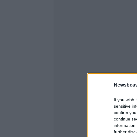
Newsbeast
If you wish 
sensitive in
confirm you
continue se
information 
further disc