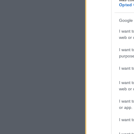
Opted 
Google 
I want t
web or d
I want t
purpose
I want 
I want t
web or d
I want t
or app.
I want t
I want t