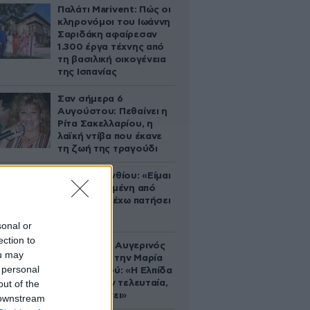
Παλάτι Marivent: Πώς οι
κληρονόμοι του Ιωάννη
Σαριδάκη αφαίρεσαν
1.300 έργα τέχνης από
τη βασιλική οικογένεια
της Ισπανίας
Σαν σήμερα 6
Αυγούστου: Πεθαίνει η
Ρίτα Σακελλαρίου, η
λαϊκή ντίβα που έκανε
τη ζωή της τραγούδι
Μαρία Κορινθίου: «Είμαι
πιο ευτυχισμένη από
ποτέ – Ναι, έχω πατήσει
φρένο»
sonal or
ection to
Ο Θανάσης Αυγερινός
ou may
επιμένει για την Μαρία
 personal
Καρυστιανού: «Η Ελπίδα
out of the
πεθαίνει μεν τελευταία,
αλλά πεθαίνει»
 downstream