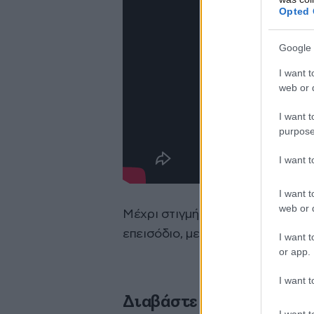
Opted 
Google 
I want t
web or d
I want t
purpose
I want 
I want t
web or d
Μέχρι στιγμής δεν έχουν γίνει 
επεισόδιο, με τα αίτια του καβγά
I want t
or app.
I want t
Διαβάστε σχετικά
I want t