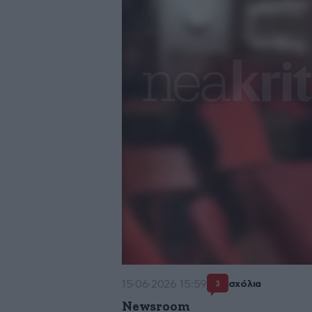
15·06·2026 15:59
σχόλια
3
Newsroom