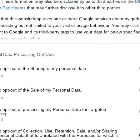
. This information may also be disclosed by us to third parties on the
IA
Participants
that may further disclose it to other third parties.
 that this website/app uses one or more Google services and may gath
including but not limited to your visit or usage behaviour. You may click 
 to Google and its third-party tags to use your data for below specifi
ogle consent section.
l Data Processing Opt Outs
o opt-out of the Sharing of my personal data.
ωση στον χώρο, ενώ αρκετοί πελάτες
In
 όσα συνέβαιναν, καθώς η συμπλοκή
o opt-out of the Sale of my Personal Data.
In
to opt-out of processing my Personal Data for Targeted
ing.
In
o opt-out of Collection, Use, Retention, Sale, and/or Sharing
ersonal Data that Is Unrelated with the Purposes for which it
lected.