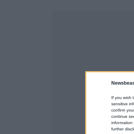
Newsbeast
If you wish 
sensitive in
confirm you
continue se
information 
further disc