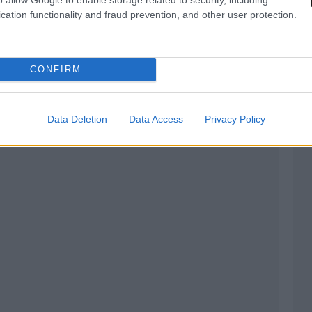
cation functionality and fraud prevention, and other user protection.
οκόπησαν μέσα στο σπίτι του και του άρπαξαν
ι δίκυκλο
CONFIRM
Data Deletion
Data Access
Privacy Policy