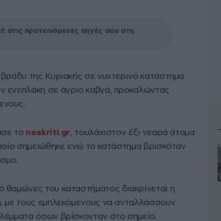
 στις προτεινόμενες πηγές σου στη
 βράδυ της Κυριακής σε νυχτερινό κατάστημα
ν ενεπλάκη σε άγριο καβγά, προκαλώντας
ενους.
υσε το
neakriti.gr
, τουλάχιστον έξι νεαρά άτομα
οποίο σημειώθηκε ενώ το κατάστημα βρισκόταν
όσμο.
 θαμώνες του καταστήματος διακρίνεται η
α, με τους εμπλεκόμενους να ανταλλάσσουν
λέμματα όσων βρίσκονταν στο σημείο.