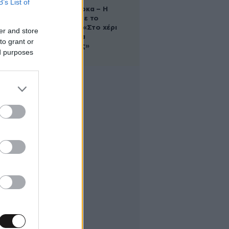
B’s List of
Δανάη Μπάρκα – Η
ανάρτηση με το
σάντουιτς: «Στο χέρι
er and store
σου είναι να
to grant or
αδυνατίσεις»
ed purposes