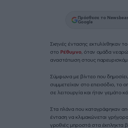
Πρόσθεσε το Newsbeast
Google
Σκηνές έντασης εκτυλίχθηκαν το
στο
Ρέθυμνο
, όταν ομάδα νεαρώ
αναστάτωση στους παρευρισκόμ
Σύμφωνα με βίντεο που δημοσίε
συμμετείχαν στο επεισόδιο, το 
σε λειτουργία και ήταν γεμάτο κ
Στα πλάνα που καταγράφηκαν από
ένταση να κλιμακώνεται γρήγορ
γροθιές μπροστά στα έκπληκτα β