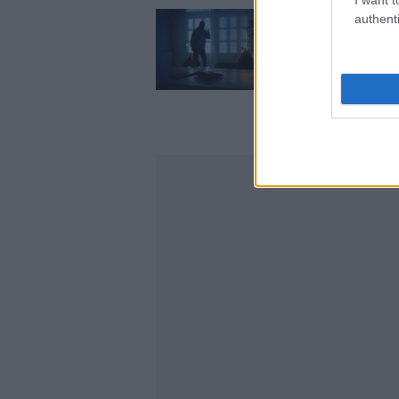
authenti
Ρέθυμνο: Τον ξυλ
λεφτά, κινητό κα