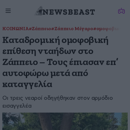
ΚΟΙΝΩΝΙΑ
#Ζάππειο
#Ζάππειο Μέγαρο
#ομοφοβική επ
Καταδρομική ομοφοβική
επίθεση νταήδων στο
Ζάππειο – Τους έπιασαν επ’
αυτοφώρω μετά από
καταγγελία
Οι τρεις νεαροί οδηγήθηκαν στον αρμόδιο
εισαγγελέα