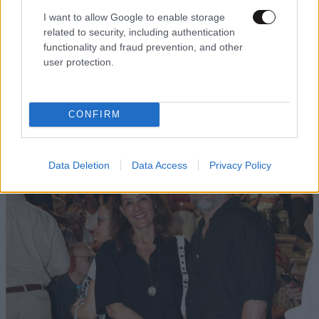
I want to allow Google to enable storage
Απαντήστε
6
1
related to security, including authentication
functionality and fraud prevention, and other
user protection.
KΛΕΩΝ
11·06·2026 13:09
Γατες και αδελφες ειναι πιο ισοι απο τους
υπολοιπους πολιτες!
CONFIRM
Απαντήστε
0
0
Data Deletion
Data Access
Privacy Policy
Και άργησαν!
10·06·2026 01:11
Οι ευάλωτοι πολίτες της χώρας πληρώνουν
τόσους φόρους όσους και εσύ. Ίσως και
περισσότερους. Κατά συνέπεια, θα πρέπει να
προστατεύονται τόσο όσο και εσύ. Ίσως και
περισσότερο.