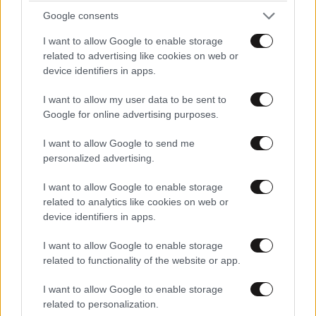
κλάσματα του δευτερολέπτου θα έχουν σκύψει πάνω
Google consents
από το πρόβλημα σου.
I want to allow Google to enable storage
Απαντήστε
2
0
related to advertising like cookies on web or
device identifiers in apps.
δεν εχεις
10·06·2026 09:27
I want to allow my user data to be sent to
Google for online advertising purposes.
ιδεα που ειναι ουτε εχεις παει ποτε στην ζωη
σου..ολα αυτα που γραφεις μονο στο μυαλο σου
I want to allow Google to send me
ισχυουν ανθελληνα αριστερη αμοιβαδα
personalized advertising.
Απαντήστε
0
1
I want to allow Google to enable storage
related to analytics like cookies on web or
device identifiers in apps.
I want to allow Google to enable storage
ΑΤΖ
09·06·2026 23:17
related to functionality of the website or app.
Αστραπή η μπάτσοι για τους ευάλωτους πολίτες της
I want to allow Google to enable storage
χώρας,για τα άλλα πιο σοβαρά ζητήματα κοιμούνται
related to personalization.
όρθιοι.