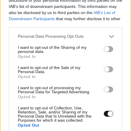
disclosure of your personal information by third parties on the
IAB’s list of downstream participants. This information may
άλλο ομοφοβισμός
also be disclosed by us to third parties on the
IAB’s List of
Downstream Participants
that may further disclose it to other
Απαντήστε
0
0
third parties.
Please note that this website/app uses one or more Google
Personal Data Processing Opt Outs
services and may gather and store information including but
not limited to your visit or usage behaviour. You may click to
I want to opt-out of the Sharing of my
ΜάριοςΣυρεγγέλας(σύρε κι
09·06·2026
personal data.
grant or deny consent to Google and its third-party tags to
23:59
Opted In
έλας)
use your data for below specified purposes in below Google
consent section.
I want to opt-out of the Sale of my
Ελπίζω να μη βλέπω μόνο εγώ την υποκρισία και την
Personal Data.
ασύδοτη προσέγγιση του περιστατικού. Μιλάμε για
ΟΙΚΟΝΟΜΙΑ
08·08·2026 13:03
Opted In
Ποιοι φορολογούμενοι θα λάβουν email ή
εικόνα ντροπής στο κεντρικότερο πάρκο των Αθηνών,
I want to opt-out of processing my
τηλεφώνημα από την ΑΑΔΕ για φορολογικές
όπου ο εισαγγελέας έπρεπε καθημερινά, κάθε βράδυ
Personal Data for Targeted Advertising.
Opted In
ορθότερα, να συλλαμβάνει και να γεμίζει κλούβες του
εκκρεμότητες
μεταγωγών. Βάρδα μη σε ληστεύουν,σε δέρνουν και
I want to opt-out of Collection, Use,
σε λεηλατούν και πάρεις τηλέφωνο την άμεση δράση.
Retention, Sale, and/or Sharing of my
Personal Data that Is Unrelated with the
Εκεί να δεις σπουδή της αντίστοιχης ομάδας της
Purposes for which it was collected.
γαδα και σύσσωμης της ομάδας Δίας που σε
Opted Out