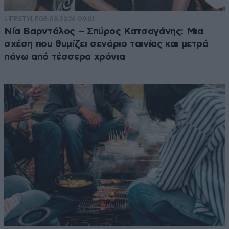
Απαντήστε
1
2
LIFESTYLE
08·08·2026 09:01
Νία Βαρντάλος – Σπύρος Κατσαγάνης: Μια
σχέση που θυμίζει σενάριο ταινίας και μετρά
πάνω από τέσσερα χρόνια