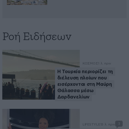
Ροή Ειδήσεων
ΚΟΣΜΟΣ
1 λ. πριν
Η Τουρκία περιορίζει τη
διέλευση πλοίων που
εισέρχονται στη Μαύρη
Θάλασσα μέσω
Δαρδανελίων
3
LIFESTYLE
13 λ. πριν