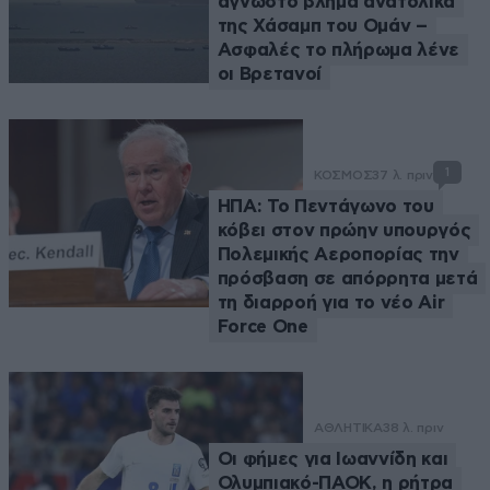
άγνωστο βλήμα ανατολικά
της Χάσαμπ του Ομάν –
Ασφαλές το πλήρωμα λένε
οι Βρετανοί
1
ΚΟΣΜΟΣ
37 λ. πριν
ΗΠΑ: Το Πεντάγωνο του
κόβει στον πρώην υπουργός
Πολεμικής Αεροπορίας την
πρόσβαση σε απόρρητα μετά
τη διαρροή για το νέο Air
Force One
ΑΘΛΗΤΙΚΑ
38 λ. πριν
Οι φήμες για Ιωαννίδη και
Ολυμπιακό-ΠΑΟΚ, η ρήτρα