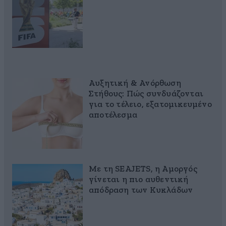
Αυξητική & Ανόρθωση
Στήθους: Πώς συνδυάζονται
για το τέλειο, εξατομικευμένο
αποτέλεσμα
Με τη SEAJETS, η Αμοργός
γίνεται η πιο αυθεντική
απόδραση των Κυκλάδων