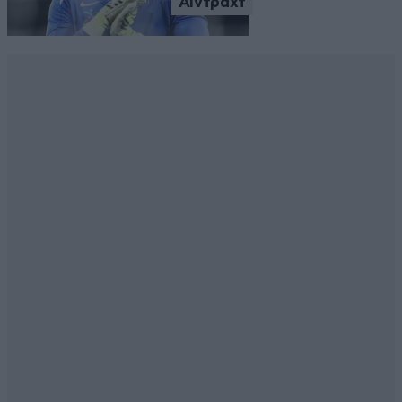
Άιντραχτ