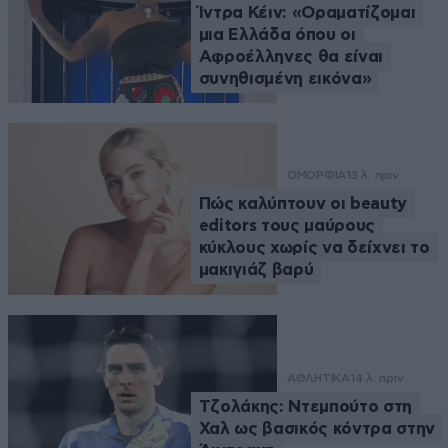
Ίντρα Κέιν: «Οραματίζομαι
μια Ελλάδα όπου οι
Αφροέλληνες θα είναι
συνηθισμένη εικόνα»
ΟΜΟΡΦΙΑ
13 λ. πριν
Πώς καλύπτουν οι beauty
editors τους μαύρους
κύκλους χωρίς να δείχνει το
μακιγιάζ βαρύ
ΑΘΛΗΤΙΚΑ
14 λ. πριν
Τζολάκης: Ντεμπούτο στη
Χαλ ως βασικός κόντρα στην