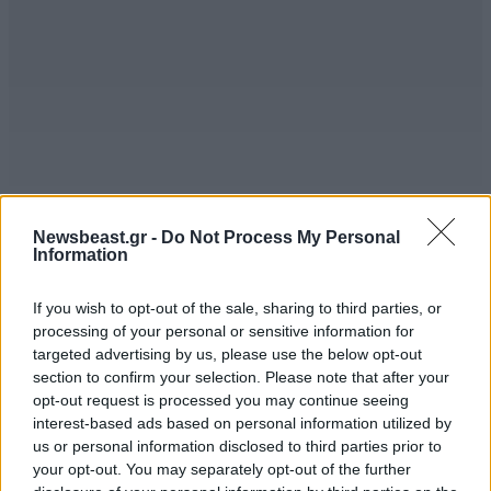
Newsbeast.gr -
Do Not Process My Personal
Information
τους συνέλλαβαν
10·06·2026 11:09
ΠΕΡΙΣΣΟΤΕΡΑ ΣΧΟΛΙΑ
If you wish to opt-out of the sale, sharing to third parties, or
αστυφύλακες της ΕΛΑΣ ή ελασίτες του του τσίπη ;
processing of your personal or sensitive information for
targeted advertising by us, please use the below opt-out
section to confirm your selection. Please note that after your
Απαντήστε
0
0
opt-out request is processed you may continue seeing
TRENDING
interest-based ads based on personal information utilized by
us or personal information disclosed to third parties prior to
your opt-out. You may separately opt-out of the further
άλλο ρατσισμός
10·06·2026 11:07