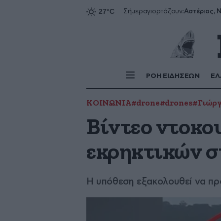
Αστέριος, Ν
Σήμερα
γιορτάζουν:
ΡΟΗ ΕΙΔΗΣΕΩΝ
ΕΛ
ΚΟΙΝΩΝΙΑ
#drone
#drones
#Γιώργ
Βίντεο ντοκο
εκρηκτικών σ
Η υπόθεση εξακολουθεί να πρ