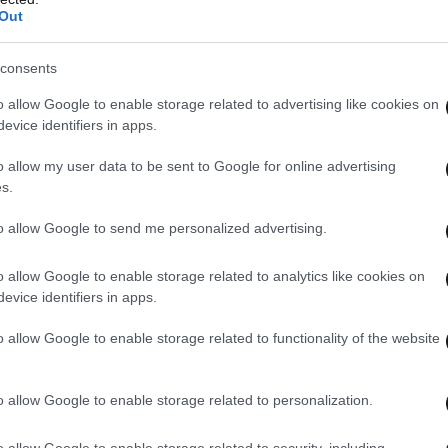
Out
consents
o allow Google to enable storage related to advertising like cookies on
evice identifiers in apps.
o allow my user data to be sent to Google for online advertising
s.
to allow Google to send me personalized advertising.
o allow Google to enable storage related to analytics like cookies on
evice identifiers in apps.
o allow Google to enable storage related to functionality of the website
 οι υπουργοί Εξωτερικών της Ε.Ε. εξέφρασαν
υχία για το περιστατικό, ζητώντας να
o allow Google to enable storage related to personalization.
ληρωθεί η έρευνα των ελληνικών αρχών.
ή τους προς την Ελλάδα για τη διαχείριση της
o allow Google to enable storage related to security, including