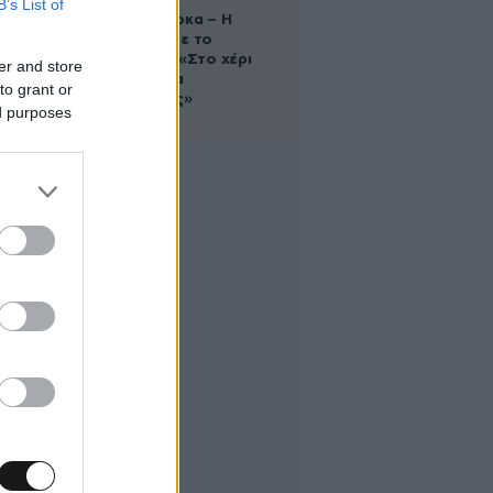
B’s List of
Δανάη Μπάρκα – Η
ανάρτηση με το
σάντουιτς: «Στο χέρι
er and store
σου είναι να
to grant or
αδυνατίσεις»
ed purposes