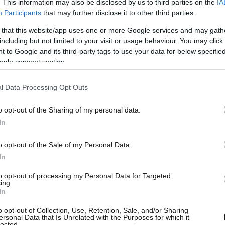
. This information may also be disclosed by us to third parties on the
IA
Participants
that may further disclose it to other third parties.
Συμβούλιο Εξωτερικών Υποθέσεων της
ουργό Εξωτερικών
Γιώργο Γεραπετρίτη
να
 that this website/app uses one or more Google services and may gath
including but not limited to your visit or usage behaviour. You may click 
λόγους του για τις εξελίξεις γύρω από το
 to Google and its third-party tags to use your data for below specifi
 στη Λευκάδα.
ogle consent section.
l Data Processing Opt Outs
o opt-out of the Sharing of my personal data.
In
o opt-out of the Sale of my Personal Data.
In
to opt-out of processing my Personal Data for Targeted
ing.
In
o opt-out of Collection, Use, Retention, Sale, and/or Sharing
ersonal Data that Is Unrelated with the Purposes for which it
lected.