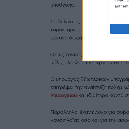
υπόθεσης.
authenti
Σε δηλώσεις του προσερχόμενος 
χαρακτήρισε την υπόθεση «ιδιαίτ
έρευνα διεξάγεται από το Γενικό 
Όπως τόνισε, η ελληνική κυβέρν
μόλις ολοκληρωθεί η διερεύνηση
Ο υπουργός Εξωτερικών υπογράμμ
επιτρέψει την ανάπτυξη πολεμικ
Μεσογείου
και ιδιαίτερα κοντά 
Παράλληλα, έκανε λόγο για σοβα
ναυσιπλοΐας όσο και για την ασφ