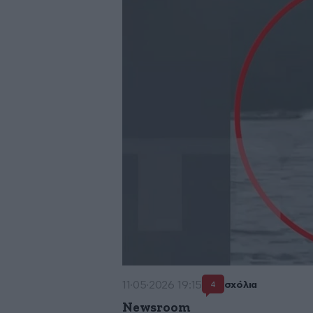
11·05·2026 19:15
σχόλια
4
Newsroom