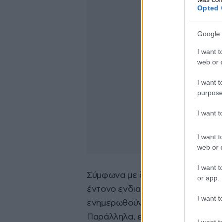
Opted 
Google 
I want t
web or d
I want t
purpose
I want 
I want t
web or d
I want t
Σύμφωνα με διπλωματικές πηγές,
or app.
έντονο ενδιαφέρον αλλά και ανησ
I want t
ενημερωθούν εκ νέου μόλις ολοκ
Παράλληλα, εξέφρασαν τη στήριξ
I want t