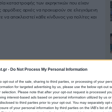
ασία καταστροφής των εκρηκτικών που είχαν
τις αρμόδιες αρχές να προχωρούν σε ελεγχόμενη
 να αποκλειστεί κάθε κίνδυνος για πολίτες και
.gr -
Do Not Process My Personal Information
λεί έντονη ανησυχία, καθώς οι έρευνες
to opt-out of the sale, sharing to third parties, or processing of your per
κειμένου να διαπιστωθεί η προέλευση του drone,
formation for targeted advertising by us, please use the below opt-out s
r selection. Please note that after your opt-out request is processed y
 χρησιμοποιούνταν.
eing interest-based ads based on personal information utilized by us or
disclosed to third parties prior to your opt-out. You may separately opt-
ίτη στους ΥΠΕΞ της Ε.Ε.
losure of your personal information by third parties on the IAB’s list of