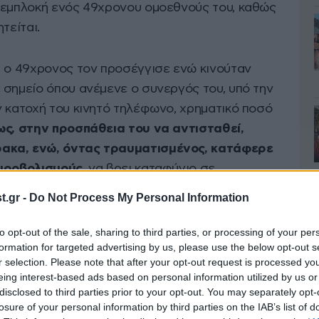
 εμπλοκή ενός 49χρονου ομοεθνούς του, καθώς
τείται.
, ο 49χρονος τον προσέγγισε ενώ κινούταν
 σημείο όπου ανέμενε ο συνεργός του, υπό την
ν κατοχή του κινητό τηλέφωνο, χρηματικό ποσό
ς, στην προσπάθεια του να αντισταθεί,
ακα, ενώ, όντας τραυματισμένος, κατάφερε
πυροβολισμούς
, να βρει καταφύγιο σε
σίμων.
.gr -
Do Not Process My Personal Information
αθμό Ε.Κ.Α.Β. σε νοσοκομείο για τις πρώτες
to opt-out of the sale, sharing to third parties, or processing of your per
formation for targeted advertising by us, please use the below opt-out s
r selection. Please note that after your opt-out request is processed y
eing interest-based ads based on personal information utilized by us or
disclosed to third parties prior to your opt-out. You may separately opt-
losure of your personal information by third parties on the IAB’s list of