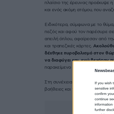
πλαίσιο της έρευνας προέκυψε η
και ενός ακόμη ατόμου, που αναζη
Ειδικότερα, σύμφωνα με το θύμα
πεζός και αφού τον παρέσυρε σε
απειλή όπλου, αφαίρεσαν από τη
και τραπεζικές κάρτες.
Ακολούθω
δέχθηκε πυροβολισμό στον θώρ
να διαφύγει και, ενώ δεχόταν 
παρακείμενο πρατήριο υγρών καυ
Newsbeast
Στη συνέχεια μεταφέρθηκε με στ
If you wish 
sensitive in
βοήθειες και τη νοσηλεία του.
confirm you
continue se
information 
further disc