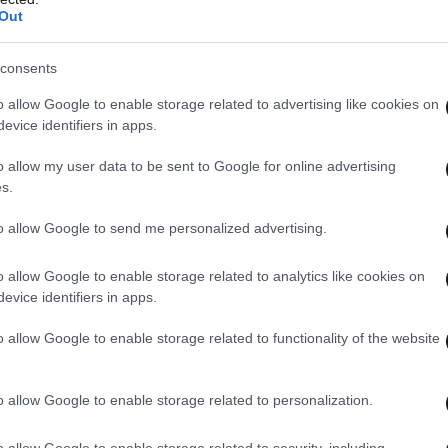
Out
consents
o allow Google to enable storage related to advertising like cookies on
evice identifiers in apps.
ήργησε το Γραφείο Εγκλημάτων κατά της Ζωής
o allow my user data to be sent to Google for online advertising
λλέχθηκαν και αξιοποιήθηκαν στοιχεία από τον
s.
ικά αυτής, ενώ από την περαιτέρω έρευνα και
τέστη δυνατή η ταυτοποίηση του 49χρονου, σε
to allow Google to send me personalized advertising.
αλμα σύλληψης.
o allow Google to enable storage related to analytics like cookies on
evice identifiers in apps.
υτοποίηση και τον εντοπισμό του έτερου δράστη
o allow Google to enable storage related to functionality of the website
 κατά τη διάρκεια της νοσηλείας του θύματος
o allow Google to enable storage related to personalization.
ν οικία του, όπου βρέθηκε και κατασχέθηκε ένα
o allow Google to enable storage related to security, including