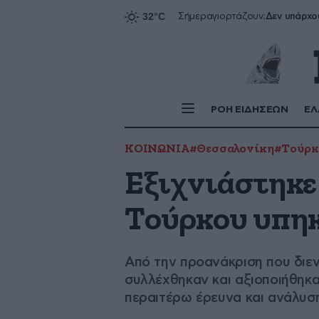
Δεν υπάρχο
Σήμερα
γιορτάζουν:
ΡΟΗ ΕΙΔΗΣΕΩΝ
ΕΛ
ΚΟΙΝΩΝΙΑ
#Θεσσαλονίκη
#Τούρκ
Εξιχνιάστηκε
Τούρκου υπηκ
Από την προανάκριση που διε
συλλέχθηκαν και αξιοποιήθηκα
περαιτέρω έρευνα και ανάλυ