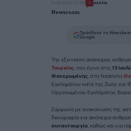
11·06·2025 21:09
σχόλια
1
Newsroom
Πρόσθεσε το Newsbeast
Google
Την εξιχνίαση απόπειρας ανθρω
Τουρκίας
, που έγινε στις
13 Ιουλ
Φανερωμένης
, στη Νεάπολη
Θε
Εγκλημάτων κατά της Ζωής και Ι
Οργανωμένου Εγκλήματος Βορεί
Σύμφωνα με ανακοίνωση της αστυ
δικογραφία για απόπειρα ανθρωπ
συναυτουργία
, καθώς και για π