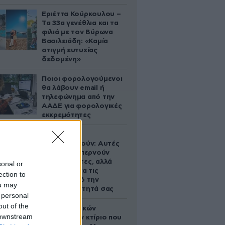
Εριέττα Κούρκουλου –
Τα 33α γενέθλια και τα
φιλιά με τον Βύρωνα
Βασιλειάδη: «Καμία
στιγμή ευτυχίας
δεδομένη»
Ποιοι φορολογούμενοι
θα λάβουν email ή
τηλεφώνημα από την
ΑΑΔΕ για φορολογικές
εκκρεμότητες
Ογκολόγοι
προειδοποιούν: Αυτές
οι τροφές, περνούν
απαρατήρητες, αλλά
sonal or
καλό είναι να τις
ection to
βγάλετε από την
ou may
καθημερινότητά σας
 personal
out of the
Το φαραωνικών
 downstream
διαστάσεων κτίριο που