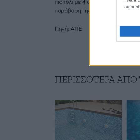
πιστόλι με 4 φυσίγγια και σε βά
authenti
παράβαση της νομοθεσίας περί ό
Πηγή: ΑΠΕ
ΠΕΡΙΣΣΟΤΕΡΑ ΑΠΟ