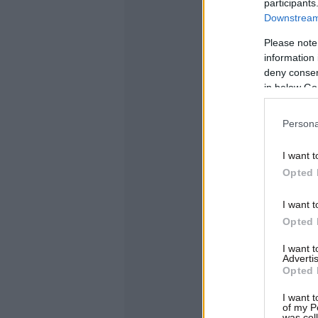
participants
Downstream 
Please note
information 
deny consent
in below Go
Persona
I want t
Opted 
I want t
Opted 
I want 
Advertis
Opted 
I want t
of my P
was col