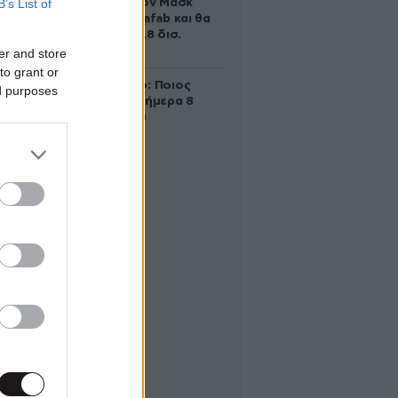
B’s List of
χτίζει ο Έλον Μασκ
λέγεται Terafab και θα
κοστίσει 16,8 δισ.
δολάρια
er and store
to grant or
Εορτολόγιο: Ποιος
ed purposes
γιορτάζει σήμερα 8
Αυγούστου