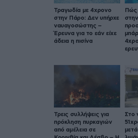
Τραγωδία με 4χρονο
Πώς 
στην Πάρο: Δεν υπήρχε
στην
ναυαγοσώστης –
προσ
Έρευνα για το εάν είχε
μπάρ
άδεια η πισίνα
4χρο
ερευ
Τρεις συλλήψεις για
Στο 
πρόκληση πυρκαγιών
51χρ
από αμέλεια σε
μετά
Κορινθία και Λέσβο – Η
λιμά