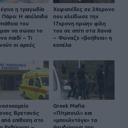
έγινε η τραγωδία
Χειροπέδες σε 24χρονο
 Πάρο: Η απέλπιδα
που κλείδωσε την
πάθεια του
17χρονη πρώην φίλη
μαν να σώσει το
του σε σπίτι στα Χανιά
νο παιδί – Τι
– Φώναζε «βοήθεια» η
νούν οι αρχές
κοπέλα
νοσοκομείο
Greek Μafia:
ονος Βρετανός
«Πίτμπουλ» και
 από επίθεση στο
«μπουλντόγκ» τα
νι Ρεθύμνου –
ψευδώνυμα του