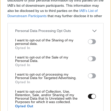
disclosure of your personal information by third parties on the
IAB’s list of downstream participants. This information may
also be disclosed by us to third parties on the
IAB’s List of
Downstream Participants
that may further disclose it to other
third parties.
Please note that this website/app uses one or more Google
Personal Data Processing Opt Outs
services and may gather and store information including but
not limited to your visit or usage behaviour. You may click to
I want to opt-out of the Sharing of my
personal data.
grant or deny consent to Google and its third-party tags to
Προφυλακίστηκαν οι δύο Ινδοί για τη
Opted In
use your data for below specified purposes in below Google
δολοφονία του 58χρονου ψυχολόγου στο
consent section.
I want to opt-out of the Sale of my
Ναύπλιο
Personal Data.
Opted In
I want to opt-out of processing my
Personal Data for Targeted Advertising.
Opted In
I want to opt-out of Collection, Use,
Retention, Sale, and/or Sharing of my
Personal Data that Is Unrelated with the
Purposes for which it was collected.
Opted Out