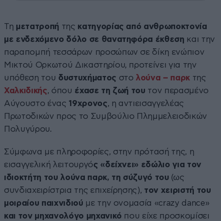
Τη
μετατροπή
της
κατηγορίας από ανθρωποκτονία
με ενδεχόμενο δόλο σε θανατηφόρα έκθεση
και την
παραπομπή τεσσάρων προσώπων σε δίκη ενώπιον
Μικτού Ορκωτού Δικαστηρίου, προτείνει για την
υπόθεση του
δυστυχήματος
στο
λούνα – παρκ
της
Χαλκιδικής
, όπου
έχασε τη ζωή του
τον περασμένο
Αύγουστο ένας
19χρονος
, η αντιεισαγγελέας
Πρωτοδικών προς το Συμβούλιο Πλημμελειοδικών
Πολυγύρου.
Σύμφωνα με πληροφορίες, στην πρότασή της, η
εισαγγελική λειτουργό
ς «δείχνει» εδώλιο για τον
ιδιοκτήτη του λούνα παρκ, τη σύζυγό του
(ως
συνδιαχειρίστρια της επιχείρησης),
τον χειριστή του
μοιραίου παιχνιδιού
με την ονομασία «crazy dance»
και τον μηχανολόγο μηχανικό
που είχε προσκομίσει