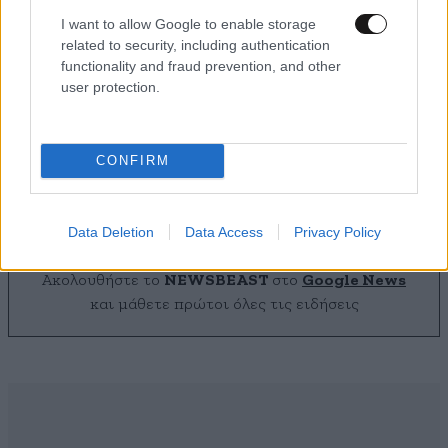
I want to allow Google to enable storage
related to security, including authentication
functionality and fraud prevention, and other
user protection.
Μοιραία επιδρομή για κλοπή καλωδίων στον
Άγιο Στέφανο με νεκρό 72χρονο: Τον
παράτησαν σε αυτοκίνητο οι δύο συνεργοί
CONFIRM
Data Deletion
Data Access
Privacy Policy
Ακολουθήστε το
NEWSBEAST
στο
Google News
και μάθετε πρώτοι όλες τις ειδήσεις