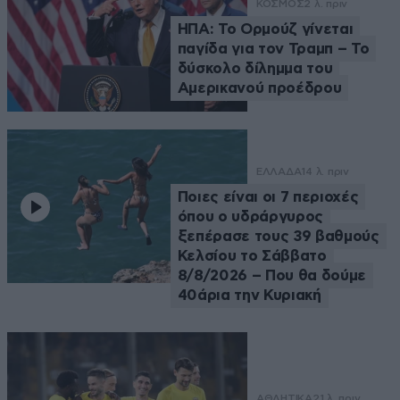
ΚΟΣΜΟΣ
2 λ. πριν
ΗΠΑ: Το Ορμούζ γίνεται
παγίδα για τον Τραμπ – Το
δύσκολο δίλημμα του
Αμερικανού προέδρου
ΕΛΛΑΔΑ
14 λ. πριν
Ποιες είναι οι 7 περιοχές
όπου ο υδράργυρος
ξεπέρασε τους 39 βαθμούς
Κελσίου το Σάββατο
8/8/2026 – Που θα δούμε
40άρια την Κυριακή
ΑΘΛΗΤΙΚΑ
21 λ. πριν