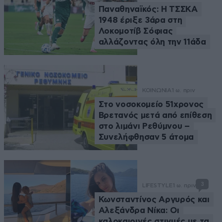
Παναθηναϊκός: Η ΤΣΣΚΑ
1948 έριξε 3άρα στη
Λοκομοτίβ Σόφιας
αλλάζοντας όλη την 11άδα
ΚΟΙΝΩΝΙΑ
1 ω. πριν
Στο νοσοκομείο 51χρονος
Βρετανός μετά από επίθεση
στο λιμάνι Ρεθύμνου –
Συνελήφθησαν 5 άτομα
3
LIFESTYLE
1 ω. πριν
Κωνσταντίνος Αργυρός και
Αλεξάνδρα Νίκα: Οι
καλοκαιρινές στιγμές με τα