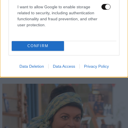
I want to allow Google to enable storage
related to security, including authentication
functionality and fraud prevention, and other
user protection.
CONFIRM
ΔΙΑΤΡΟΦΗ
08·08·2026 08:30
Ογκολόγοι προειδοποιούν: Αυτές οι τροφές,
περνούν απαρατήρητες, αλλά καλό είναι να τις
Data Deletion
Data Access
Privacy Policy
βγάλετε από την καθημερινότητά σας