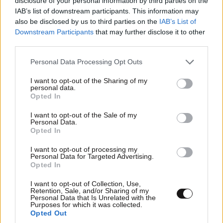
disclosure of your personal information by third parties on the
IAB’s list of downstream participants. This information may
also be disclosed by us to third parties on the
IAB’s List of
Downstream Participants
that may further disclose it to other
third parties.
Please note that this website/app uses one or more Google
Personal Data Processing Opt Outs
services and may gather and store information including but
not limited to your visit or usage behaviour. You may click to
I want to opt-out of the Sharing of my
personal data.
grant or deny consent to Google and its third-party tags to
Opted In
use your data for below specified purposes in below Google
consent section.
I want to opt-out of the Sale of my
ΟΙΚΟΝΟΜΙΑ
08·08·2026 13:03
Personal Data.
Opted In
Ποιοι φορολογούμενοι θα λάβουν email ή
τηλεφώνημα από την ΑΑΔΕ για φορολογικές
I want to opt-out of processing my
εκκρεμότητες
Personal Data for Targeted Advertising.
Opted In
I want to opt-out of Collection, Use,
Retention, Sale, and/or Sharing of my
Personal Data that Is Unrelated with the
Purposes for which it was collected.
Opted Out