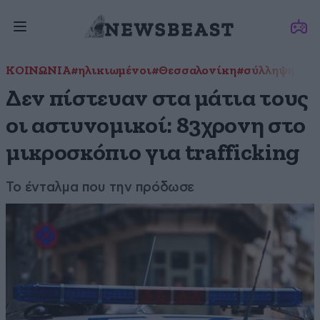
ΚΟΙΝΩΝΙΑ
#ηλικιωμένοι
#Θεσσαλονίκη
#σύλληψη
Δεν πίστευαν στα μάτια τους
οι αστυνομικοί: 83χρονη στο
μικροσκόπιο για trafficking
Το ένταλμα που την πρόδωσε