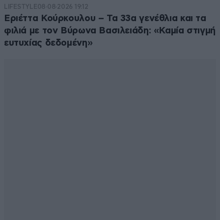
LIFESTYLE
08·08·2026 19:12
Εριέττα Κούρκουλου – Τα 33α γενέθλια και τα
φιλιά με τον Βύρωνα Βασιλειάδη: «Καμία στιγμή
ευτυχίας δεδομένη»