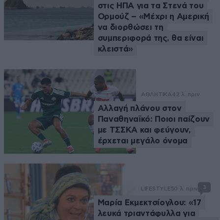
στις ΗΠΑ για τα Στενά του
Ορμούζ – «Μέχρι η Αμερική
να διορθώσει τη
συμπεριφορά της, θα είναι
κλειστά»
ΑΘΛΗΤΙΚΑ
42 λ. πριν
Αλλαγή πλάνου στον
Παναθηναϊκό: Ποιοι παίζουν
με ΤΣΣΚΑ και φεύγουν,
έρχεται μεγάλο όνομα
3
LIFESTYLE
50 λ. πριν
Μαρία Εκμεκτσίογλου: «17
λευκά τριαντάφυλλα για