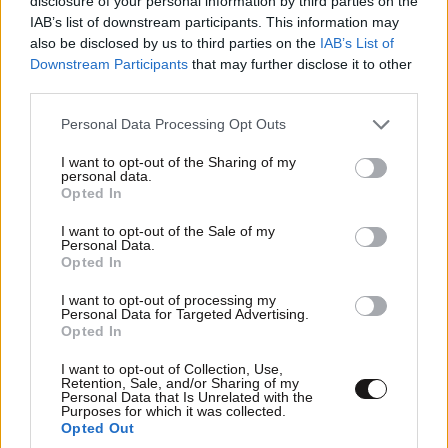
disclosure of your personal information by third parties on the
IAB’s list of downstream participants. This information may
also be disclosed by us to third parties on the
IAB’s List of
Downstream Participants
that may further disclose it to other
third parties.
Please note that this website/app uses one or more Google
Personal Data Processing Opt Outs
services and may gather and store information including but
not limited to your visit or usage behaviour. You may click to
I want to opt-out of the Sharing of my
personal data.
grant or deny consent to Google and its third-party tags to
Opted In
use your data for below specified purposes in below Google
consent section.
I want to opt-out of the Sale of my
Personal Data.
Opted In
Ψηφιακό «Πύργο Ελέγχου» αποκτά η
I want to opt-out of processing my
Personal Data for Targeted Advertising.
Περιφέρεια Αττικής για ολα τα έργα της!
Opted In
I want to opt-out of Collection, Use,
Retention, Sale, and/or Sharing of my
Personal Data that Is Unrelated with the
Purposes for which it was collected.
Opted Out
Ακολουθήστε το
NEWSBEAST
στο
Google News