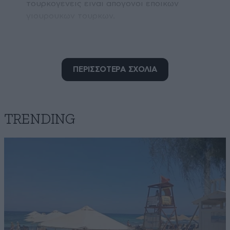
τουρκογενεις ειναι απογονοι εποικων
γιουρουκων τουρκων.
Απαντήστε
0
0
ΠΕΡΙΣΣΟΤΕΡΑ ΣΧΟΛΙΑ
TRENDING