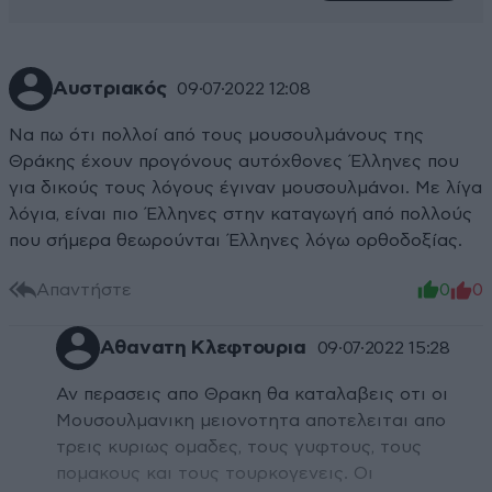
Αυστριακός
09·07·2022 12:08
Να πω ότι πολλοί από τους μουσουλμάνους της
Θράκης έχουν προγόνους αυτόχθονες Έλληνες που
για δικούς τους λόγους έγιναν μουσουλμάνοι. Με λίγα
λόγια, είναι πιο Έλληνες στην καταγωγή από πολλούς
που σήμερα θεωρούνται Έλληνες λόγω ορθοδοξίας.
Απαντήστε
0
0
Αθανατη Κλεφτουρια
09·07·2022 15:28
Αν περασεις απο Θρακη θα καταλαβεις οτι οι
Μουσουλμανικη μειονοτητα αποτελειται απο
τρεις κυριως ομαδες, τους γυφτους, τους
πομακους και τους τουρκογενεις. Οι