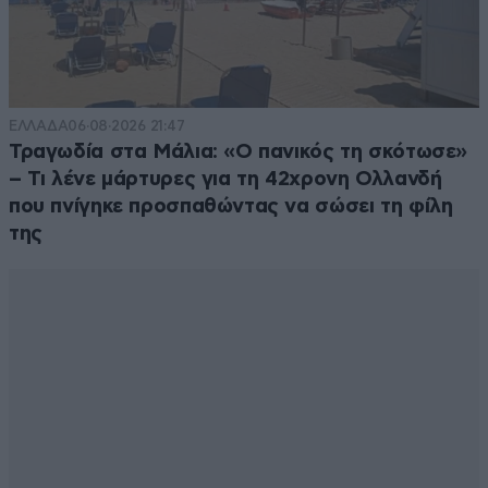
Όλα καλά ε;
08·07·2022 20:39
Θα έρθουν κι άλλοι μουσουλμάνοι, θα αποκτήσουν
πλειοψηφία πληθυσμού και σε λίγο θα την κηρύξουν
αυτόνομη και μετά τουρκική.
ΕΛΛΑΔΑ
06·08·2026 21:47
Τραγωδία στα Μάλια: «Ο πανικός τη σκότωσε»
Απαντήστε
1
0
– Τι λένε μάρτυρες για τη 42χρονη Ολλανδή
που πνίγηκε προσπαθώντας να σώσει τη φίλη
της
ΝΔιτες διαβάζετε
08·07·2022 16:36
τι λέει το παλληκάρι σας? Ξαναψηφίστε τον.
Απαντήστε
0
0
Περικεφαλαίας
08·07·2022 14:50