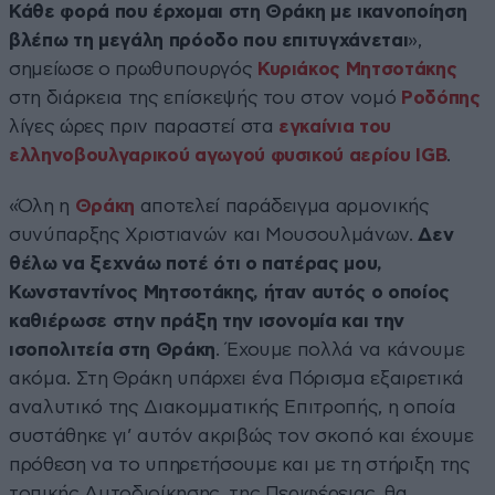
Κάθε φορά που έρχομαι στη Θράκη με ικανοποίηση
βλέπω τη μεγάλη πρόοδο που επιτυγχάνεται
»,
σημείωσε ο πρωθυπουργός
Κυριάκος Μητσοτάκης
στη διάρκεια της επίσκεψής του στον νομό
Ροδόπης
λίγες ώρες πριν παραστεί στα
εγκαίνια του
ελληνοβουλγαρικού αγωγού φυσικού αερίου IGB
.
«Όλη η
Θράκη
αποτελεί παράδειγμα αρμονικής
συνύπαρξης Χριστιανών και Μουσουλμάνων.
Δεν
θέλω να ξεχνάω ποτέ ότι ο πατέρας μου,
Κωνσταντίνος Μητσοτάκης, ήταν αυτός ο οποίος
καθιέρωσε στην πράξη την ισονομία και την
ισοπολιτεία στη Θράκη
. Έχουμε πολλά να κάνουμε
ακόμα. Στη Θράκη υπάρχει ένα Πόρισμα εξαιρετικά
αναλυτικό της Διακομματικής Επιτροπής, η οποία
συστάθηκε γι’ αυτόν ακριβώς τον σκοπό και έχουμε
πρόθεση να το υπηρετήσουμε και με τη στήριξη της
τοπικής Aυτοδιοίκησης, της Περιφέρειας, θα