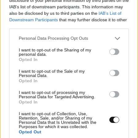
disclosure of your personal information by third parties on the
νόημα: «
Η ασπίδα είναι για να προστατευτούμε από
IAB’s list of downstream participants. This information may
also be disclosed by us to third parties on the
IAB’s List of
τα όπλα
».
Downstream Participants
that may further disclose it to other
third parties.
Υπογράμμισε, ωστόσο, ότι η αναστολή των αιτήσεων
ασύλου για έναν μήνα παραβιάζει τη Συνθήκη της
Please note that this website/app uses one or more Google
Personal Data Processing Opt Outs
services and may gather and store information including but
Γενεύης, ενώ είπε ότι για τη σημερινή κατάσταση
not limited to your visit or usage behaviour. You may click to
I want to opt-out of the Sharing of my
έχουν τεράστιες ευθύνες η Ευρωπαϊκή Επιτροπή και
personal data.
grant or deny consent to Google and its third-party tags to
Opted In
το Συμβούλιο.
use your data for below specified purposes in below Google
consent section.
I want to opt-out of the Sale of my
«Η υπομονή μας έχει εξαντληθεί»
Personal Data.
Opted In
Για «κροκοδείλια δάκρυα» έκανε λόγο η Σοφία Ιντ
I want to opt-out of processing my
Βελτ από τους Φιλελεύθερους, η οποία τάχθηκε
Personal Data for Targeted Advertising.
Opted In
υπέρ της μετεγκατάστασης των προσφύγων από τα
ελληνικά νησιά, δίνοντας προτεραιότητα στα παιδιά,
I want to opt-out of Collection, Use,
Retention, Sale, and/or Sharing of my
όπως επίσης και υπέρ μίας ευρωπαϊκής κοινής
Personal Data that Is Unrelated with the
Purposes for which it was collected.
πολιτικής ασύλου. Προειδοποίησε, ωστόσο, ότι το
Opted Out
κόμμα της δεν βάλει έτσι εύκολα την υπογραφή της