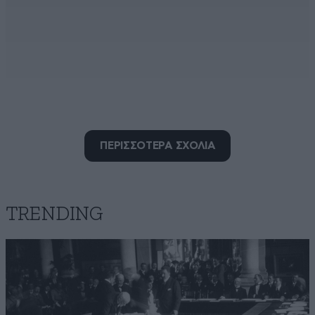
ΠΕΡΙΣΣΟΤΕΡΑ ΣΧΟΛΙΑ
Λωτοφαγος
11·03·2020 07:09
Αυτό που τσακώνεστε συριζεοι και νεοδημοκρατες,
TRENDING
ενώ σε όλα τα θέματα έχετε επί της ουσίας ίδια
πολιτική, με ξεπερνάει. Φτηνό εμπόριο δήθεν
προοδευτικοτητας οι μεν, φτηνό εμπόριο δήθεν
πατριωτισμού οι δε. Αλλά καλα κάνετε... Αφού ακόμα
βρίσκετε κοινό να καταναλώνει... Κορονοϊος παντού!