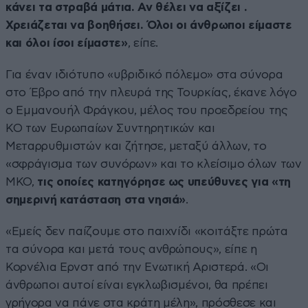
κάνει τα στραβά μάτια. Αν θέλει να αξίζει .
Χρειάζεται να βοηθήσει. Όλοι οι άνθρωποι είμαστε
και όλοι ίσοι είμαστε»
, είπε.
Για έναν ιδιότυπο «υβριδικό πόλεμο» στα σύνορα
στο Έβρο από την πλευρά της Τουρκίας, έκανε λόγο
ο Εμμανουήλ Φράγκου, μέλος του προεδρείου της
ΚΟ των Ευρωπαίων Συντηρητικών και
Μεταρρυθμιστών και ζήτησε, μεταξύ άλλων, το
«σφράγισμα των συνόρων» και το κλείσιμο όλων των
ΜΚΟ,
τις οποίες κατηγόρησε ως υπεύθυνες για «τη
σημερινή κατάσταση στα νησιά»
.
«Εμείς δεν παίζουμε στο παιχνίδι «κοιτάξτε πρώτα
τα σύνορα και μετά τους ανθρώπους», είπε η
Κορνέλια Ερνστ από την Ενωτική Αριστερά. «Οι
άνθρωποι αυτοί είναι εγκλωβισμένοι, θα πρέπει
γρήγορα να πάνε στα κράτη μέλη», πρόσθεσε και