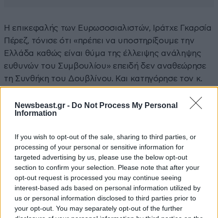
Η επικεφαλής των Ευρωσοσιαλιστών, Ιράτχε Γκαρσία
Πέρεζ, τόνισε ότι «πρέπει να υποστηρίξουμε την
Ελλάδα καθώς είναι θύμα της έλλειψης ανάληψης
ευθυνών του Συμβουλίου» επειδή δεν αναθεώρησε
τη Συνθήκη του Δουβλίνου. Και κατηγόρησε τον κ.
Βέμπερ ότι εκμεταλλεύεται πολιτικά μια κατάσταση
και ότι «δεν πρέπει να κάνουμε επίθεση σε εθνικές
Newsbeast.gr -
Do Not Process My Personal
Information
κυβερνήσεις».
If you wish to opt-out of the sale, sharing to third parties, or
Χαρακτήρισε, δε, τις σκηνές που διαδραματίστηκαν
processing of your personal or sensitive information for
στα χερσαία ελληνοτουρκικά
σύνορα
«επονείδιστες»
targeted advertising by us, please use the below opt-out
και δήλωσε ότι συμφωνεί με τους ελέγχους στα
section to confirm your selection. Please note that after your
σύνορα, αλλά όταν γίνονται «με σεβασμό στο
opt-out request is processed you may continue seeing
interest-based ads based on personal information utilized by
διεθνές δίκαιο». Αναφερόμενη, μάλιστα, στις
us or personal information disclosed to third parties prior to
δηλώσεις της Ούρσουλα φον ντερ Λάιεν, η οποία
your opt-out. You may separately opt-out of the further
μίλησε για «ασπίδα» στα ευρωπαϊκά σύνορα, είπε με