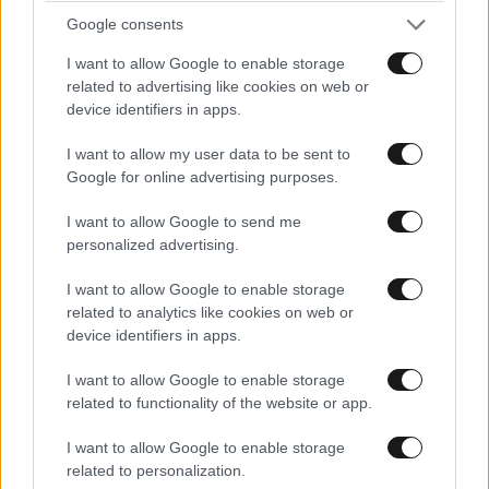
για την οικονομική βοήθεια συνολικού ύψους 700
Google consents
εκατ. ευρώ.
I want to allow Google to enable storage
related to advertising like cookies on web or
«Είμαστε θύματα του εκβιασμού του Ερντογάν»,
device identifiers in apps.
σημείωσε η Αναλίζα Ταρντίνο από την ΚΟ του
I want to allow my user data to be sent to
κόμματος «Ταυτότητα και Δημοκρατία», λέγοντας η
Google for online advertising purposes.
πρόεδρος της Ευρωπαϊκής Επιτροπής θα πρέπει να
αναρωτηθεί εάν τα λεφτά αυτά πρέπει να δίνονται
I want to allow Google to send me
στην Τουρκία και όχι στην Ιταλία, την ίδια ώρα που
personalized advertising.
γίνονται περικοπές στις δαπάνες για τη Γεωργία.
I want to allow Google to enable storage
related to analytics like cookies on web or
Όπως είπε, «δεν μας αρέσει αυτή η Ευρώπη, η
device identifiers in apps.
υπομονή μας έχει εξαντληθεί».
Όσον αφορά τις
δηλώσεις που έχουν γίνει τις τελευταίες μέρες και
I want to allow Google to enable storage
related to functionality of the website or app.
αναφέρουν ότι «η Ελλάδα είναι ασπίδα μας», είπε
πώς «εμείς (ως κόμμα) χρόνια τα πρεσβεύουμε αυτά,
I want to allow Google to enable storage
αλλά θα πρέπει να δούμε τι γίνεται με το πρόβλημα
related to personalization.