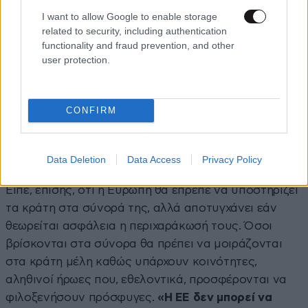
της Τουρκίας. Νομίζω ό τι η υπομονή έχει
I want to allow Google to enable storage
εξαντληθεί».
related to security, including authentication
functionality and fraud prevention, and other
Η συμπρόεδρος των Πρασίνων, Σκα Κέλερ, είπε πώς
user protection.
αυτό που δεν βλέπουμε είναι η ανθρωπιστική
καταστροφή, σημειώνοντας ότι «μας ανησυχεί ότι η
Ευρώπη νοιάζεται για τους
πρόσφυγες
μόνο όταν
CONFIRM
απειλούνται τα σύνορα. Και η απάντηση που τους
δίνουμε είναι δακρυγόνα και παραβίαση των
ανθρωπίνων δικαιωμάτων».
Data Deletion
Data Access
Privacy Policy
Είπε, επίσης, ότι η Ευρώπη θα έπρεπε να υποστηρίζει
τα κράτη στα σύνορά της, αλλά αποτυγχάνει εάν
θεωρείται ασφάλεια η περιχαράκωσή τους. Όσοι
βρίσκονται στα σύνορα θα πρέπει να μοιράζονται
στα κράτη μέλη καθώς υπάρχουν κοινότητες,
αληθινοί ήρωες που, εθελοντικά, προσφέρονται να
φιλοξενήσουν πρόσφυγες.
«Η ΕΕ δεν μπορεί να