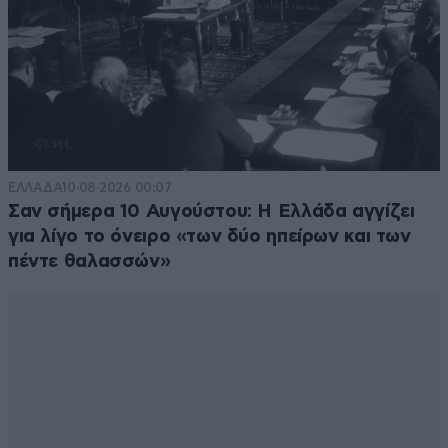
Απαντήστε
0
0
Marios38
11·03·2020 00:47
https://penzu.com/public/cea42f71
ΕΛΛΑΔΑ
10·08·2026 00:07
Απαντήστε
0
0
Σαν σήμερα 10 Αυγούστου: Η Ελλάδα αγγίζει
για λίγο το όνειρο «των δύο ηπείρων και των
πέντε θαλασσών»
Ο Μπακάλης
11·03·2020 00:04
<i><b>Αφου η ΕΕ νοιάζεται τόσο πολύ και ραγίζει η
καρδιά της, γιατί δεν τους στέλνει τα λεφτα
απευθείας στις χώρες τους, να μην βασανίζονται
άδικα και να βρούμε την ησυχία μας κι εμείς και ο
σουλτάν μερεμέτης ;</i></b>