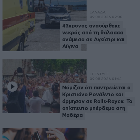
ΕΛΛΑΔΑ
09·08·2026 02:00
43χρονος ανασύρθηκε
νεκρός από τη θάλασσα
ανάμεσα σε Αγκίστρι και
Αίγινα
LIFESTYLE
09·08·2026 01:42
Νόμιζαν ότι παντρεύεται ο
Κριστιάνο Ρονάλντο και
όρμησαν σε Rolls-Royce: Το
απίστευτο μπέρδεμα στη
Μαδέρα