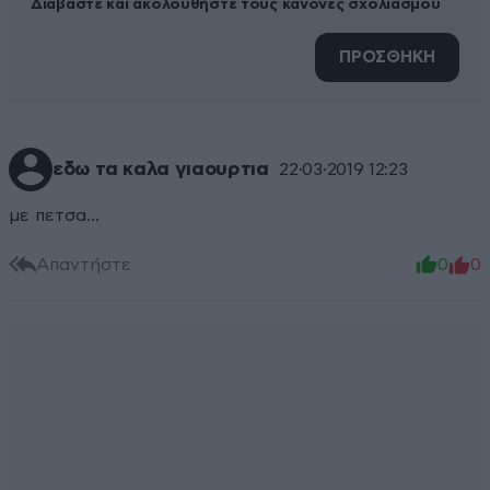
Διαβάστε και ακολουθήστε τους κανόνες σχολιασμού
ΠΡΟΣΘΗΚΗ
εδω τα καλα γιαουρτια
22·03·2019 12:23
με πετσα...
Απαντήστε
0
0