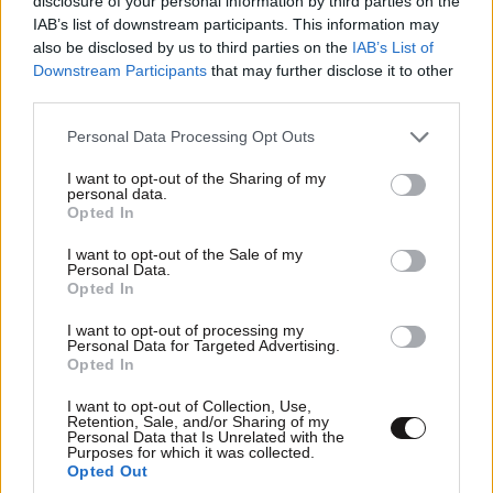
disclosure of your personal information by third parties on the
IAB’s list of downstream participants. This information may
TRENDING
also be disclosed by us to third parties on the
IAB’s List of
Downstream Participants
that may further disclose it to other
third parties.
Please note that this website/app uses one or more Google
Personal Data Processing Opt Outs
services and may gather and store information including but
not limited to your visit or usage behaviour. You may click to
I want to opt-out of the Sharing of my
personal data.
grant or deny consent to Google and its third-party tags to
Opted In
use your data for below specified purposes in below Google
consent section.
I want to opt-out of the Sale of my
Personal Data.
Opted In
I want to opt-out of processing my
Personal Data for Targeted Advertising.
Opted In
LIFESTYLE
08·08·2026 19:12
I want to opt-out of Collection, Use,
Εριέττα Κούρκουλου – Τα 33α γενέθλια και τα
Retention, Sale, and/or Sharing of my
Personal Data that Is Unrelated with the
φιλιά με τον Βύρωνα Βασιλειάδη: «Καμία στιγμή
Purposes for which it was collected.
Opted Out
ευτυχίας δεδομένη»