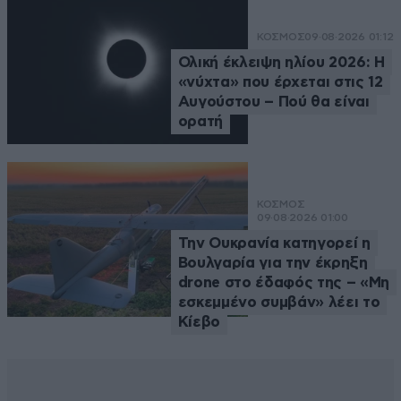
ΚΟΣΜΟΣ
09·08·2026 01:12
Ολική έκλειψη ηλίου 2026: Η
«νύχτα» που έρχεται στις 12
Αυγούστου – Πού θα είναι
ορατή
ΚΟΣΜΟΣ
09·08·2026 01:00
Την Ουκρανία κατηγορεί η
Βουλγαρία για την έκρηξη
drone στο έδαφός της – «Μη
εσκεμμένο συμβάν» λέει το
Κίεβο