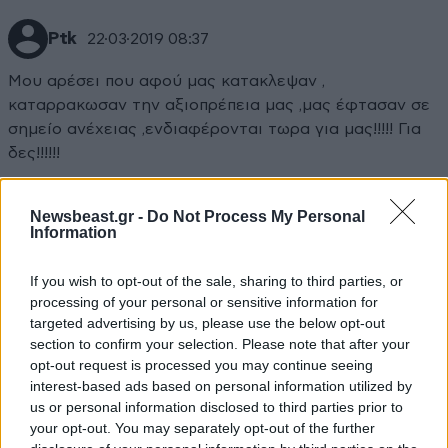
Ptk
22·03·2019 08:37
Μου αρέσει που αφού μας κατακλεψαν ,
καταρρακωσαν την αξιοπρέπεια μας ,μας έφτασαν σε
σημείο ανέχειας ,ενδιαφέρονται τωρα για μας!!!!! Για
δες!!!!!!
Απαντήστε
0
0
Newsbeast.gr -
Do Not Process My Personal
Information
If you wish to opt-out of the sale, sharing to third parties, or
Σμτ
22·03·2019 06:41
processing of your personal or sensitive information for
targeted advertising by us, please use the below opt-out
......ολοι στον Άγιο Παντελεήμονα.
section to confirm your selection. Please note that after your
opt-out request is processed you may continue seeing
Απαντήστε
0
0
interest-based ads based on personal information utilized by
us or personal information disclosed to third parties prior to
your opt-out. You may separately opt-out of the further