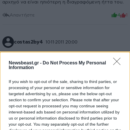
αρχηγό να είναι ηπιότερη η διαγραφόμενη ήττα του.
Απαντήστε
4
1
costas2by4
10·11·2011 20:00
Η φωτογραφία του εν λόγω κυρίου, τα λέει όλα. Το
παρουσιαστικό του, τα χαρακτηριστικά του προσώπου
Newsbeast.gr -
Do Not Process My Personal
Information
του, η ροζ γραβάτα και άλλα πολλά. Και όσο
σκέφτομαι, ότι κάποιοι συνΈλληνες, τον ψηφίσαν στις
If you wish to opt-out of the sale, sharing to third parties, or
προηγούμενες εκλογές και εκείνος έτρεχε για
processing of your personal or sensitive information for
φωτογραφία - πόζα με τον απερχόμενο πρωθυπουργό
targeted advertising by us, please use the below opt-out
...
section to confirm your selection. Please note that after your
opt-out request is processed you may continue seeing
Απαντήστε
4
1
interest-based ads based on personal information utilized by
us or personal information disclosed to third parties prior to
your opt-out. You may separately opt-out of the further