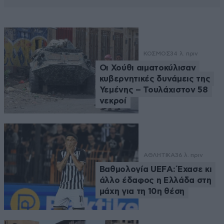
ΚΟΣΜΟΣ
34 λ. πριν
Οι Χούθι αιματοκύλισαν
κυβερνητικές δυνάμεις της
Υεμένης – Τουλάχιστον 58
νεκροί
ΑΘΛΗΤΙΚΑ
36 λ. πριν
Βαθμολογία UEFA: Έχασε κι
άλλο έδαφος η Ελλάδα στη
μάχη για τη 10η θέση