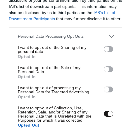
disclosure of your personal information by third parties on the
ΙΩΑΝΝΗΣ ΣΤΑΣΗΣ
10·11·2011 18:30
IAB’s list of downstream participants. This information may
also be disclosed by us to third parties on the
IAB’s List of
Τόση πολυ βιασύνη? όποιος βιάζεται σκονταφτει.
Downstream Participants
that may further disclose it to other
third parties.
Έτσι βιάστηκε και ο Βενιζέλος....
Please note that this website/app uses one or more Google
Personal Data Processing Opt Outs
Απαντήστε
10
2
services and may gather and store information including but
not limited to your visit or usage behaviour. You may click to
I want to opt-out of the Sharing of my
personal data.
grant or deny consent to Google and its third-party tags to
Opted In
use your data for below specified purposes in below Google
GEMATOYLHS
consent section.
10·11·2011 18:00
I want to opt-out of the Sale of my
Personal Data.
Opted In
ΔΡΥΟΣ ΠΕΣΟΥΣΗΣ!!! ΒΡΕ ΠΡΟΧΘΕΣ ΤΟΝ
ΧΕΙΡΟΚΡΟΤΟΥΣΕΣ ΚΑΙ ΤΟΥ ΕΔΙΝΕΣ ΨΗΦΟ
I want to opt-out of processing my
Personal Data for Targeted Advertising.
ΕΜΠΙΣΤΟΣΥΝΗΣ!!! ΑΝΤΕ ΒΡΕΙΤΕ ΑΛΛΟΝ. ΕΓΩ
Opted In
ΠΑΝΤΩΣ ΤΗΝ ΣΥΝΔΡΟΜΗ ΚΑΙ ΤΗΝ ΚΑΡΤΑ ΜΕΛΟΥΣ
ΣΑΣ ΤΑ ΚΑΝΩ ΔΩΡΟ, ΤΗΝ ΨΗΦΟ ΜΟΥ ΟΧΙ ΠΙΑ!!!!
I want to opt-out of Collection, Use,
Retention, Sale, and/or Sharing of my
Personal Data that Is Unrelated with the
Απαντήστε
11
1
Purposes for which it was collected.
Opted Out