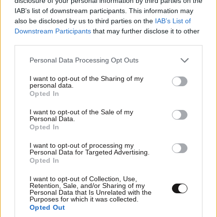
disclosure of your personal information by third parties on the
IAB’s list of downstream participants. This information may
also be disclosed by us to third parties on the
IAB’s List of
Downstream Participants
that may further disclose it to other
third parties.
Please note that this website/app uses one or more Google
Personal Data Processing Opt Outs
services and may gather and store information including but
not limited to your visit or usage behaviour. You may click to
I want to opt-out of the Sharing of my
personal data.
grant or deny consent to Google and its third-party tags to
Opted In
use your data for below specified purposes in below Google
Χάρης Δούκας: Έργα που πάλεψα να γίνουν,
consent section.
I want to opt-out of the Sale of my
πηγαίνουν άλλοι στα εγκαίνια και λένε «το
Personal Data.
Opted In
καταφέραμε» – Η καλύτερή μου να κατέβει για
δήμαρχος ο Μπακογιάννης
I want to opt-out of processing my
Personal Data for Targeted Advertising.
Opted In
I want to opt-out of Collection, Use,
Retention, Sale, and/or Sharing of my
Personal Data that Is Unrelated with the
Purposes for which it was collected.
Ακολουθήστε το
NEWSBEAST
στο
Google News
Opted Out
και μάθετε πρώτοι όλες τις ειδήσεις