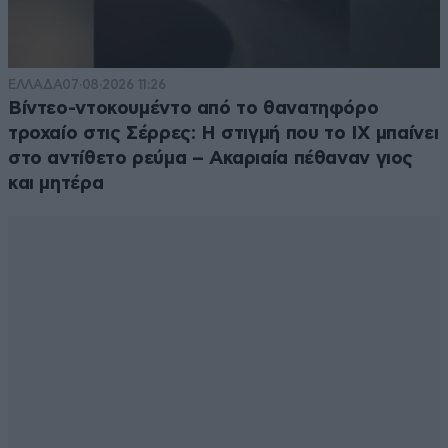
''Στους 100 κομμουνιστές, οι 40 είναι αγύρτες, οι 59
αφελείς και ένας μόνο πραγματικός μπολσεβίκος.''
Βλαδίμηρος Ίλιτς Λένιν
ΕΛΛΑΔΑ
07·08·2026 11:26
Απαντήστε
1
1
Βίντεο-ντοκουμέντο από το θανατηφόρο
τροχαίο στις Σέρρες: Η στιγμή που το ΙΧ μπαίνει
Curious Jim
03·10·2016 07:07
στο αντίθετο ρεύμα – Ακαριαία πέθαναν γιος
και μητέρα
Αααα Λενιν......τι μου θυμησες......Τι καλος και
σοφος ανθρωπος!
Απαντήστε
0
0
ΞΞΔ
02·10·2016 12:56
ΟΙ ΑΡΙΣΤΕΡΟΙ ΤΗΣ ΠΛΑΚΑΣ !!!!!!!!!!!!!!!!!!!!!!!!!!!!!!!!!!!!!!!!!!!!!.
Απαντήστε
2
0