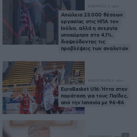
ΚΟΣΜΟΣ
2 λ. πριν
Απώλεια 23.000 θέσεων
εργασίας στις ΗΠΑ τον
Ιούλιο, αλλά η ανεργία
υποχώρησε στο 4,1%,
διαψεύδοντας τις
προβλέψεις των αναλυτών
ΑΘΛΗΤΙΚΑ
18 λ. πριν
EuroBasket U16: Ήττα στην
παράταση για τους Παίδες,
από την Ισπανία με 96-86
1
ΠΟΛΙΤΙΚΗ
18 λ. πριν