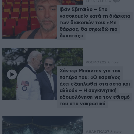
LIFESTYLE
10 λ. πριν
Ιβάν Σβιτάιλο – Στο
νοσοκομείο κατά τη διάρκεια
των διακοπών του: «Με
θάρρος, θα σηκωθώ πιο
δυνατός»
ΚΟΣΜΟΣ
22 λ. πριν
Χάντερ Μπάιντεν για τον
πατέρα του: «Ο καρκίνος
έχει εξαπλωθεί στα οστά και
αλλού» – Η συγκινητική
εξομολόγηση για τον εθισμό
του στα νακρωτικά
ΑΘΛΗΤΙΚΑ
27 λ. πριν