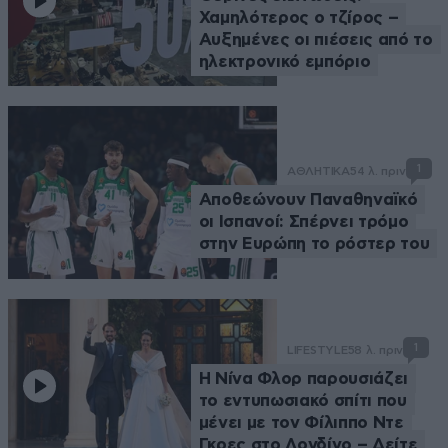
Χαμηλότερος ο τζίρος –
Αυξημένες οι πιέσεις από το
ηλεκτρονικό εμπόριο
1
ΑΘΛΗΤΙΚΑ
54 λ. πριν
Αποθεώνουν Παναθηναϊκό
οι Ισπανοί: Σπέρνει τρόμο
στην Ευρώπη το ρόστερ του
1
LIFESTYLE
58 λ. πριν
Η Νίνα Φλορ παρουσιάζει
το εντυπωσιακό σπίτι που
μένει με τον Φίλιππο Ντε
Γκρες στο Λονδίνο – Δείτε