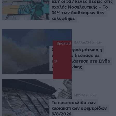
ΕΣΥ οι 527 κενές θέσεις στις
σχολές Νοσηλευτικής – Το
34% των διαθέσιμων δεν
καλύφθηκε
ΕΛΛΑΔΑ
34 λ. πριν
Updated
Χωρίς ενεργό μέτωπο η
φωτιά που ξέσπασε σε
χαμηλή βλάστηση στη Σίνδο
Θεσσαλονίκης
MEDIA
1 ω. πριν
Τα πρωτοσέλιδα των
κυριακάτικων εφημερίδων
9/8/2026