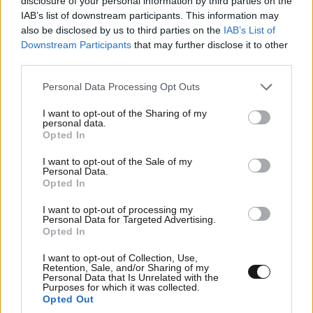
disclosure of your personal information by third parties on the
IAB’s list of downstream participants. This information may
also be disclosed by us to third parties on the
IAB’s List of
Downstream Participants
that may further disclose it to other
third parties.
Please note that this website/app uses one or more Google
Personal Data Processing Opt Outs
services and may gather and store information including but
not limited to your visit or usage behaviour. You may click to
I want to opt-out of the Sharing of my
personal data.
grant or deny consent to Google and its third-party tags to
Opted In
use your data for below specified purposes in below Google
consent section.
I want to opt-out of the Sale of my
Personal Data.
Opted In
I want to opt-out of processing my
Personal Data for Targeted Advertising.
Opted In
I want to opt-out of Collection, Use,
Retention, Sale, and/or Sharing of my
Personal Data that Is Unrelated with the
Purposes for which it was collected.
Opted Out