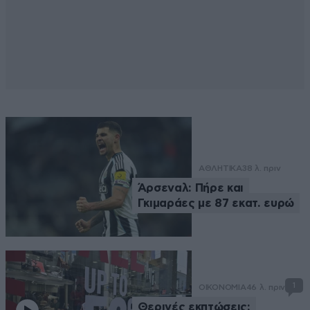
ΑΘΛΗΤΙΚΑ
38 λ. πριν
Άρσεναλ: Πήρε και
Γκιμαράες με 87 εκατ. ευρώ
1
ΟΙΚΟΝΟΜΙΑ
46 λ. πριν
Θερινές εκπτώσεις: