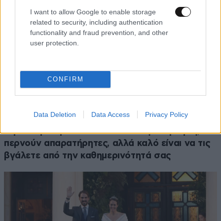
I want to allow Google to enable storage
related to security, including authentication
functionality and fraud prevention, and other
user protection.
CONFIRM
Data Deletion
Data Access
Privacy Policy
ΔΙΑΤΡΟΦΗ
08·08·2026 08:30
Ογκολόγοι προειδοποιούν: Αυτές οι τροφές,
περνούν απαρατήρητες, αλλά καλό είναι να τις
βγάλετε από την καθημερινότητά σας