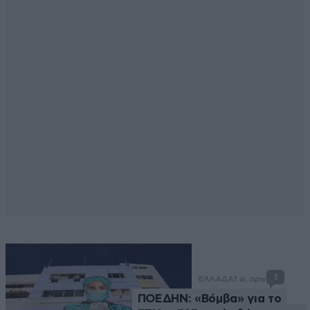
3
ΕΛΛΑΔΑ
1 ω. πριν
ΠΟΕΔΗΝ: «Βόμβα» για το