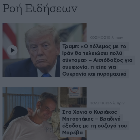
Ροή Ειδήσεων
ΚΟΣΜΟΣ
10 λ. πριν
Τραμπ: «Ο πόλεμος με το
Ιράν θα τελειώσει πολύ
σύντομα» – Αισιόδοξος για
συμφωνία, τι είπε για
Ουκρανία και πυρομαχικά
ΠΟΛΙΤΙΚΗ
36 λ. πριν
Στα Χανιά ο Κυριάκος
Μητσοτάκης – Βραδινή
έξοδος με τη σύζυγό του
Μαρέβα