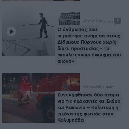
1
ΚΟΣΜΟΣ
53 λ. πριν
Ο άνθρωπος που
περπάτησε ανάμεσα στους
Δίδυμους Πύργους χωρίς
δίχτυ προστασίας - Το
«καλλιτεχνικό έγκλημα του
αιώνα»
ΕΛΛΑΔΑ
55 λ. πριν
Συνελήφθησαν δύο άτομα
για τις πυρκαγιές σε Σκύρο
και Λακωνία – Καλύτερη η
εικόνα της φωτιάς στην
Κολυμπάδα