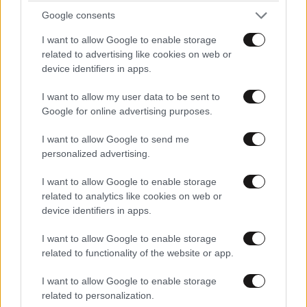
Google consents
I want to allow Google to enable storage
Xαρακτήρες: 0/1000
related to advertising like cookies on web or
Διαβάστε και ακολουθήστε τους κανόνες σχολιασμού
device identifiers in apps.
I want to allow my user data to be sent to
ΠΡΟΣΘΗΚΗ
Google for online advertising purposes.
I want to allow Google to send me
personalized advertising.
apalsk
12·05·2026 12:23
I want to allow Google to enable storage
related to analytics like cookies on web or
o σωτηρας αριστερος εκατομμυριουχος!! για γελια..
device identifiers in apps.
Απαντήστε
0
0
I want to allow Google to enable storage
related to functionality of the website or app.
I want to allow Google to enable storage
related to personalization.