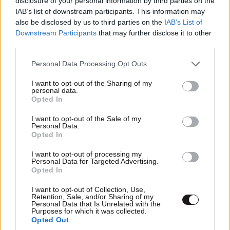
disclosure of your personal information by third parties on the
IAB’s list of downstream participants. This information may
also be disclosed by us to third parties on the
IAB’s List of
Downstream Participants
that may further disclose it to other
third parties.
ΣΧΌΛΙΑ ΑΝΑΓΝΩΣΤΏΝ
1
Please note that this website/app uses one or more Google
Personal Data Processing Opt Outs
services and may gather and store information including but
not limited to your visit or usage behaviour. You may click to
I want to opt-out of the Sharing of my
personal data.
grant or deny consent to Google and its third-party tags to
Opted In
use your data for below specified purposes in below Google
consent section.
I want to opt-out of the Sale of my
Personal Data.
Opted In
ΠΡΟΣΘΕΣΤΕ ΤΟ ΣΧΟΛΙΟ ΣΑΣ
I want to opt-out of processing my
Personal Data for Targeted Advertising.
Opted In
I want to opt-out of Collection, Use,
Retention, Sale, and/or Sharing of my
Personal Data that Is Unrelated with the
Purposes for which it was collected.
Opted Out