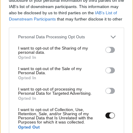
disclosure of your personal information by third parties on the
IAB’s list of downstream participants. This information may
Α. Σκέρτσος: Θρηνούμε για τις ζωές των
also be disclosed by us to third parties on the
IAB’s List of
πυροσβεστών και των πιλότων που χάθηκαν
Downstream Participants
that may further disclose it to other
third parties.
Please note that this website/app uses one or more Google
Personal Data Processing Opt Outs
services and may gather and store information including but
not limited to your visit or usage behaviour. You may click to
I want to opt-out of the Sharing of my
personal data.
Ακολουθήστε το
NEWSBEAST
στο
Google News
grant or deny consent to Google and its third-party tags to
Opted In
use your data for below specified purposes in below Google
και μάθετε πρώτοι όλες τις ειδήσεις
consent section.
I want to opt-out of the Sale of my
Personal Data.
Opted In
I want to opt-out of processing my
Personal Data for Targeted Advertising.
Opted In
I want to opt-out of Collection, Use,
Retention, Sale, and/or Sharing of my
Personal Data that Is Unrelated with the
Purposes for which it was collected.
Opted Out