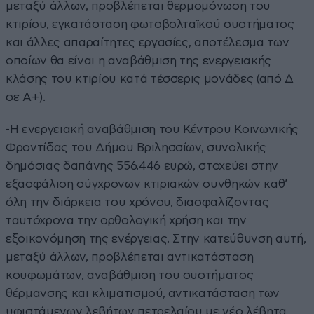
μεταξύ άλλων, προβλέπεται θερμομόνωση του
κτιρίου, εγκατάσταση φωτοβολταϊκού συστήματος
και άλλες απαραίτητες εργασίες, αποτέλεσμα των
οποίων θα είναι η αναβάθμιση της ενεργειακής
κλάσης του κτιρίου κατά τέσσερις μονάδες (από Δ
σε Α+).
-Η ενεργειακή αναβάθμιση του Κέντρου Κοινωνικής
Φροντίδας του Δήμου Βριλησσίων, συνολικής
δημόσιας δαπάνης 556.446 ευρώ, στοχεύει στην
εξασφάλιση σύγχρονων κτιριακών συνθηκών καθ’
όλη την διάρκεια του χρόνου, διασφαλίζοντας
ταυτόχρονα την ορθολογική χρήση και την
εξοικονόμηση της ενέργειας. Στην κατεύθυνση αυτή,
μεταξύ άλλων, προβλέπεται αντικατάσταση
κουφωμάτων, αναβάθμιση του συστήματος
θέρμανσης και κλιματισμού, αντικατάσταση των
υφιστάμενων λεβήτων πετρελαίου με νέο λέβητα