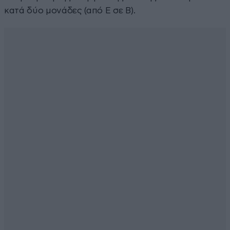
κατά δύο μονάδες (από Ε σε Β).