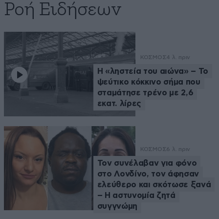
Ροή Ειδήσεων
ΚΟΣΜΟΣ
4 λ. πριν
Η «ληστεία του αιώνα» – Το
ψεύτικο κόκκινο σήμα που
σταμάτησε τρένο με 2,6
εκατ. λίρες
ΚΟΣΜΟΣ
6 λ. πριν
Τον συνέλαβαν για φόνο
στο Λονδίνο, τον άφησαν
ελεύθερο και σκότωσε ξανά
– Η αστυνομία ζητά
συγγνώμη