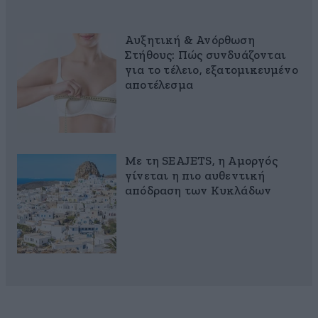
Αυξητική & Ανόρθωση
Στήθους: Πώς συνδυάζονται
για το τέλειο, εξατομικευμένο
αποτέλεσμα
Με τη SEAJETS, η Αμοργός
γίνεται η πιο αυθεντική
απόδραση των Κυκλάδων