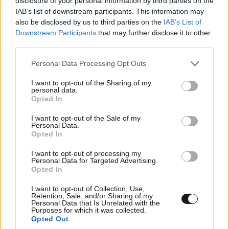
disclosure of your personal information by third parties on the
IAB’s list of downstream participants. This information may
also be disclosed by us to third parties on the
IAB’s List of
Downstream Participants
that may further disclose it to other
third parties.
Please note that this website/app uses one or more Google
Personal Data Processing Opt Outs
Μένει στο αρχείο η υπόθεση των υποκλοπών με
services and may gather and store information including but
not limited to your visit or usage behaviour. You may click to
I want to opt-out of the Sharing of my
απόφαση του εισαγγελέα του Αρείου Πάγου
personal data.
grant or deny consent to Google and its third-party tags to
Opted In
use your data for below specified purposes in below Google
consent section.
I want to opt-out of the Sale of my
Personal Data.
Opted In
I want to opt-out of processing my
Personal Data for Targeted Advertising.
Opted In
I want to opt-out of Collection, Use,
Retention, Sale, and/or Sharing of my
Personal Data that Is Unrelated with the
Purposes for which it was collected.
Opted Out