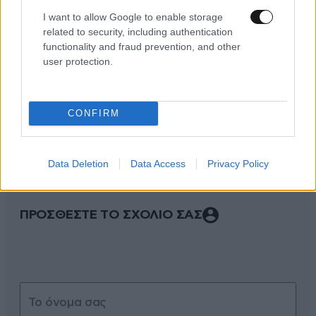
I want to allow Google to enable storage
related to security, including authentication
functionality and fraud prevention, and other
user protection.
ΣΧΌΛΙΑ ΑΝΑΓΝΩΣΤΏΝ
38
CONFIRM
Data Deletion
Data Access
Privacy Policy
ΠΡΟΣΘΕΣΤΕ ΤΟ ΣΧΟΛΙΟ ΣΑΣ