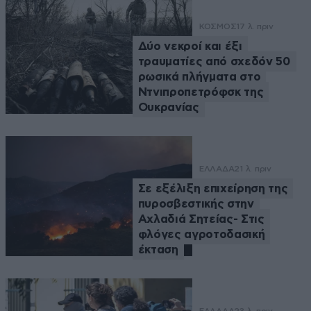
ΚΟΣΜΟΣ
17 λ. πριν
Δύο νεκροί και έξι
τραυματίες από σχεδόν 50
ρωσικά πλήγματα στο
Ντνιπροπετρόφσκ της
Ουκρανίας
ΕΛΛΑΔΑ
21 λ. πριν
Σε εξέλιξη επιχείρηση της
πυροσβεστικής στην
Αχλαδιά Σητείας- Στις
φλόγες αγροτοδασική
έκταση