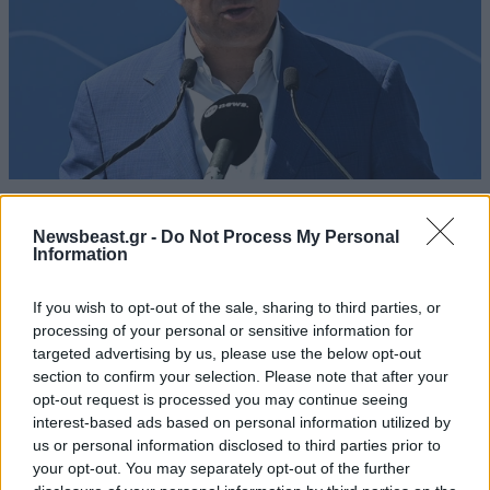
Αδ. Γεωργιάδης από Ρόδο: «Σε ενάμιση χρόνο,
το νοσοκομείο θα είναι καινούργιο» – Έρχονται
Newsbeast.gr -
Do Not Process My Personal
Information
15 νοσηλευτές και ενισχύεται το Ακτινολογικό
If you wish to opt-out of the sale, sharing to third parties, or
processing of your personal or sensitive information for
targeted advertising by us, please use the below opt-out
section to confirm your selection. Please note that after your
opt-out request is processed you may continue seeing
interest-based ads based on personal information utilized by
us or personal information disclosed to third parties prior to
your opt-out. You may separately opt-out of the further