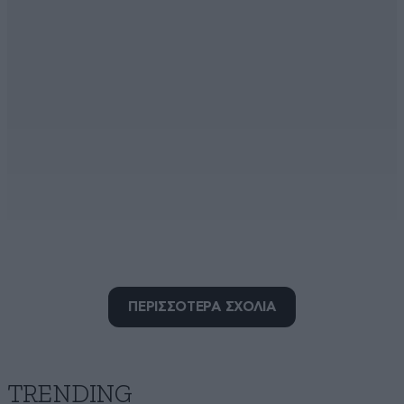
λόγια και ουσία μηδέν
14·07·2025 12:25
ΠΕΡΙΣΣΟΤΕΡΑ ΣΧΟΛΙΑ
Ψηφίστε εσείς στην αντιπολίτευση και θα δούμε αν
τα μέτρα είναι για το θεαθήναι. Αλλά επειδή δεν τα
ψηφίζετε μην ψάχνετε για ψευτοδικαιολογιες. Σας
βαρέθηκε ο κόσμος. Καταστρέψατε την
TRENDING