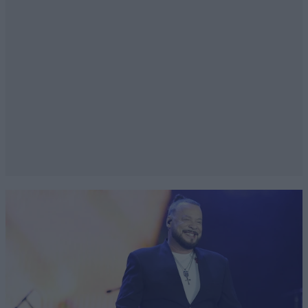
Το πασοκ Κλέων πάλι παρών;καλά για τα αριστερά
κόμματα δεν είχα ελπίδα. Μαζι με τους λαϊκιστές της
ακροδεξιάς παρέα. Καλά είστε.
Απαντήστε
1
0
Επιτέλους, ποιος κυβερνά
14·07·2025
13:49
αυτό
Το τόπο;; Μήπως το ΠΑΣΟΚ, μήπως η αριστερά;
όχι, ο Κυριάκος κυβερνά και θα πάρει και το
μουτζουρη και όλες τις ευθύνες του πάνω του!
Αυτός έχει φέρει τη χώρα σε αυτό το σημείο,
όσο κι αν προσπαθούν τα τρολλ του να τον
ξεπλύνουν
Απαντήστε
0
0