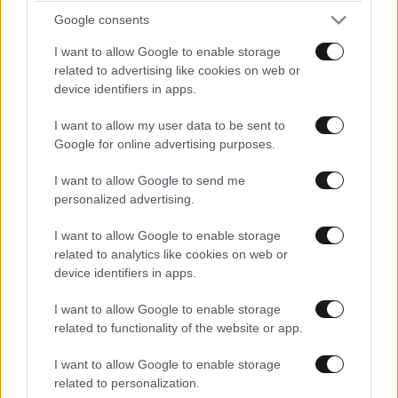
Google consents
Α. Σκέρτσος: Θρηνούμε για τις ζωές των
I want to allow Google to enable storage
πυροσβεστών και των πιλότων που χάθηκαν
related to advertising like cookies on web or
device identifiers in apps.
I want to allow my user data to be sent to
Google for online advertising purposes.
I want to allow Google to send me
Ακολουθήστε το
NEWSBEAST
στο
Google News
personalized advertising.
και μάθετε πρώτοι όλες τις ειδήσεις
I want to allow Google to enable storage
related to analytics like cookies on web or
device identifiers in apps.
I want to allow Google to enable storage
related to functionality of the website or app.
I want to allow Google to enable storage
related to personalization.