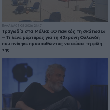
Μα και τότε η πρόθεση ψήφου δεν ήταν 41%,
αλλά περίπου 33-34%. Οπότε δεν είναι και
μακριά...
ΕΛΛΑΔΑ
06·08·2026 21:47
Απαντήστε
1
0
Τραγωδία στα Μάλια: «Ο πανικός τη σκότωσε»
– Τι λένε μάρτυρες για τη 42χρονη Ολλανδή
Θεωρώ
08·07·2025 08:03
που πνίγηκε προσπαθώντας να σώσει τη φίλη
της
Ότι το πολιτικό σκηνικό εκείνη την
δεδομένη περίοδο (των προηγούμενων
εκλογών) ήταν πολύ διαφορετικό. Πλέον
έχει μεσολαβήσει το συλλαλητήριο για τα
Τέμπη, προανακριτικές, πολιτικά πρόσωπα
της κυβέρνησης κατηγορούμενοι για τα
Τέμπη, το τεράστιο σκάνδαλο του
ΟΠΕΚΕΠΕ (που σίγουρα θα έχει και
συνέχεια και πορεία από τις έρευνες των
ευρωπαϊκών αρχών) και πλέον υπάρχει ένας