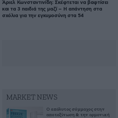
Άριελ Κωνσταντινίδη: Σκέφτεται να βαφτίσει
😂
και τα 3 παιδιά της μαζί – Η απάντηση στα
Απαντήστε
1
0
σχόλια για την εγκυμοσύνη στα 54
εμείς;
08·07·2025 09:54
Επειδή θεωρώ εντελώς ανίκανη
τη Ζωή, και ανάξιους
σχολιασμού Βελόπουλους,
Κασσελάκηδες και λοιπούς,
βγάζεις το συμπέρασμα ότι
είμαι της ΝΔ? Δεν είναι
ποδόσφαιρο!! Ξυπνάτε!!!! Δεν
υπάρχει αριστερά, δεξιά, και
όλες αυτές οι αρχαίες
MARKET NEWS
θεωρήσεις της πολιτικής.
Είδαμε πόσο αριστεροί ήταν και
οι Συριζαίοι πολιτικοί - τόσο
Ο απόλυτος σύμμαχος στην
αποτοξίνωση & την ορμονική
στην πολιτική όσο και στην