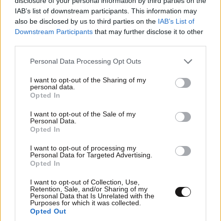
disclosure of your personal information by third parties on the
IAB’s list of downstream participants. This information may
also be disclosed by us to third parties on the
IAB’s List of
Έκκληση Άδωνι και Κυρανάκη σε Τραμπ να κάνει
Downstream Participants
that may further disclose it to other
παρέμβαση για τα Μάρμαρα του Παρθενώνα:
third parties.
«Μπορεί να αφήσει ιστορική παρακαταθήκη»
Please note that this website/app uses one or more Google
Personal Data Processing Opt Outs
services and may gather and store information including but
not limited to your visit or usage behaviour. You may click to
I want to opt-out of the Sharing of my
personal data.
grant or deny consent to Google and its third-party tags to
Opted In
use your data for below specified purposes in below Google
consent section.
I want to opt-out of the Sale of my
Ακολουθήστε το
NEWSBEAST
στο
Google News
Personal Data.
και μάθετε πρώτοι όλες τις ειδήσεις
Opted In
I want to opt-out of processing my
Personal Data for Targeted Advertising.
Opted In
I want to opt-out of Collection, Use,
Retention, Sale, and/or Sharing of my
Personal Data that Is Unrelated with the
Purposes for which it was collected.
Opted Out