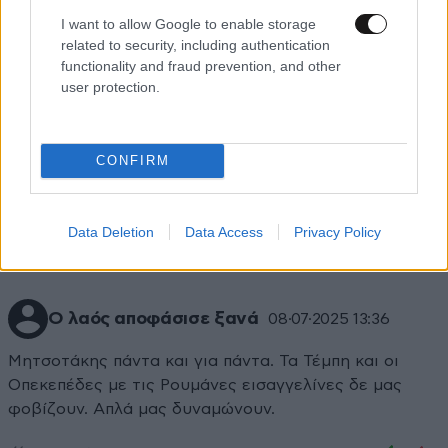
I want to allow Google to enable storage
related to security, including authentication
functionality and fraud prevention, and other
user protection.
Xαρακτήρες: 0/1000
CONFIRM
Διαβάστε και ακολουθήστε τους κανόνες σχολιασμού
ΠΡΟΣΘΗΚΗ
Data Deletion
Data Access
Privacy Policy
Ο λαός αποφάσισε ξανά
08·07·2025 13:36
Μητσοτάκης πάντα και για πάντα. Τα Τέμπη και οι
Οπεκεπέδες με τις Ρουμάνες εισαγγελίνες δε μας
φοβίζουν. Απλά μας δυναμώνουν.