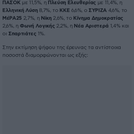
ΠΑΣΟΚ
με 11,5%, η
Πλεύση Ελευθερίας
με 11,4%, η
Ελληνική Λύση
8,7%, το
ΚΚΕ
6,6%, ο
ΣΥΡΙΖΑ
4,6%, το
ΜέΡΑ25
2,7%, η
Νίκη
2,6%, το
Κίνημα Δημοκρατίας
2,6%, η
Φωνή Λογικής
2,2%, η
Νέα Αριστερά
1,4% και
οι
Σπαρτιάτες
1%.
Στην εκτίμηση ψήφου της έρευνας τα αντίστοιχα
ποσοστά διαμορφώνονται ως εξής: