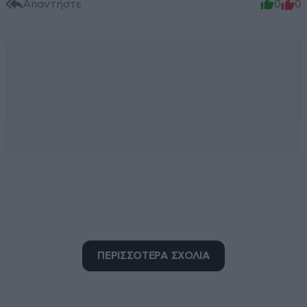
Απαντήστε
0
0
ΠΕΡΙΣΣΟΤΕΡΑ ΣΧΟΛΙΑ
εχουν παθει
08·07·2025 08:14
σοκ τα αριστερα τρολακια του 0,60 και δεν ξερουν τι