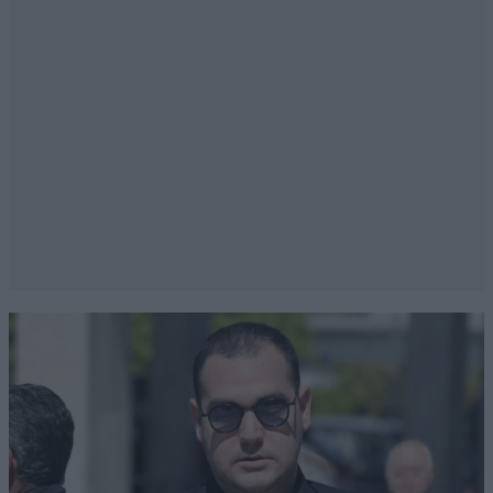
Δεν βάφουν έτσι αυγά
08·07·2025 08:08
Παιδιά αν υποθέσουμε και ότι η ΝΔ παίρνει 51%
στις εκλογές τότε θα έβγαινε και με απλή
αναλογική.
Απαντήστε
2
0
Ζήνων
08·07·2025 07:15
Αν υποθέσουμε ότι ισχύουν αυτά τα ποσοστά,
δεν θα μπορεί να παίξει μόνη της η ΝΔ. Δηλαδή
δεν θα έχει αυτοδυναμία. Δεν θα μπορεί να
σχηματίσει κυβέρνηση αν δεν συνεργαστεί με
κάποιο άλλο κόμμα για να έχει 151 έδρες
τουλάχιστον.