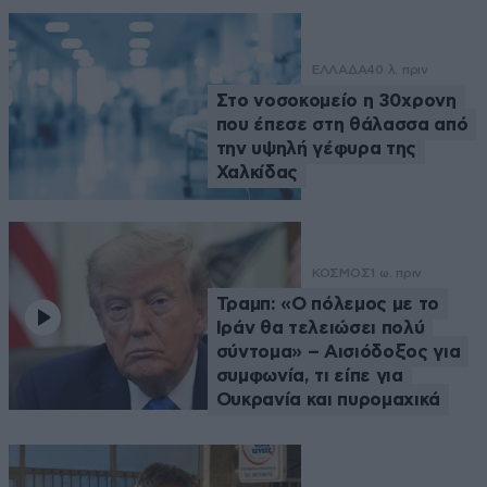
08·07·2025
σαν
10:54
εσένα!!!
ΕΛΛΑΔΑ
40 λ. πριν
Στο νοσοκομείο η 30χρονη
Έχω ψηφίσει διάφορα
που έπεσε στη θάλασσα από
κόμματα και έτσι θα
την υψηλή γέφυρα της
συνεχίσω. Κι αν με
Χαλκίδας
βλέπεις τόσο επιθετικό
απέναντι στον Αλ6 και το
Σύριζα, είναι επειδή τους
ψήφισα την πρώτη φορά.
ΚΟΣΜΟΣ
1 ω. πριν
Πίστεψα τα τεράστια
Τραμπ: «Ο πόλεμος με το
ψέματα του Τσίπρα, μου
Ιράν θα τελειώσει πολύ
άρεσε που φάνηκε ότι θα
σύντομα» – Αισιόδοξος για
πατήσει πόδι. Τελικά
συμφωνία, τι είπε για
έσκυψε και την έφαγε.
Ουκρανία και πυρομαχικά
Μας πρόδωσε όσο κανείς.
Δεν υλοποίησε ούτε μία
υπόσχεση ο μπαγάσας.