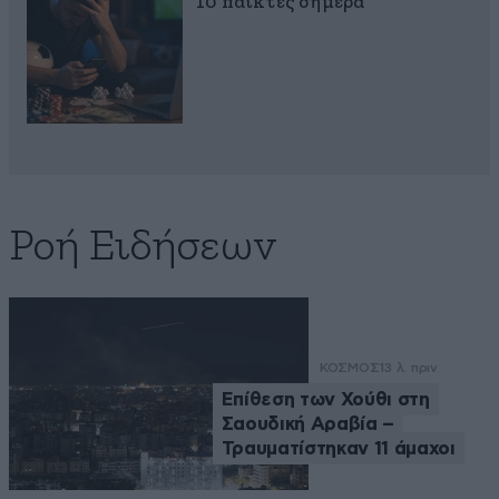
η δεξια εχει γινει αριστερα
10 παίκτες σήμερα
και η αριστερα,
ακροαριστερα. Οτι
πραγματικα δεξιο εχει
απομεινει το αποκαλουν
ακροδεξιο και το κανουν
περα.
Απαντήστε
0
0
Ροή Ειδήσεων
Όχι
08·07·2025
09:58
ρε...όχι...
ΚΟΣΜΟΣ
13 λ. πριν
Δεν είσαι νδ...όχι....😂😂😂😂
Επίθεση των Χούθι στη
Σαουδική Αραβία –
Απαντήστε
0
0
Τραυματίστηκαν 11 άμαχοι
δεν είμαι