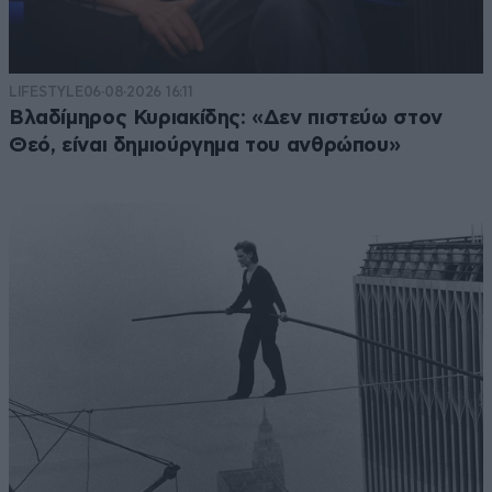
δυνατός παίχτης στην εξίσωση όπως είναι
η πλεύση ελευθερίας της
Κωνσταντοπούλου. Επίσης η συσπείρωση
της ΝΔ δεν είναι η ίδια καθώς ο Σαμαράς
LIFESTYLE
06·08·2026 16:11
ήδη φαίνεται να τραβάει δική του πορεία,
Βλαδίμηρος Κυριακίδης: «Δεν πιστεύω στον
προφανώς διεκδικώντας κόσμο από τον
Θεό, είναι δημιούργημα του ανθρώπου»
κόσμο που ψήφιζε παραδοσιακά ΝΔ ίσως
και πιο δεξιά. Ο Βελόπουλος ανεβαίνει. Η
Λατινοπούλου έχει κι αυτή το ποσοστό της.
Άρα το πολιτικό σκηνικό είναι εντελώς
διαφορετικό. Η αναγωγή στα ποσοστά
σηκώνει συζήτηση. Σέβομαι πάντως την
άποψη σου.
Απαντήστε
0
1
που να πάνε οι
08·07·2025
08:19
καημένοι;