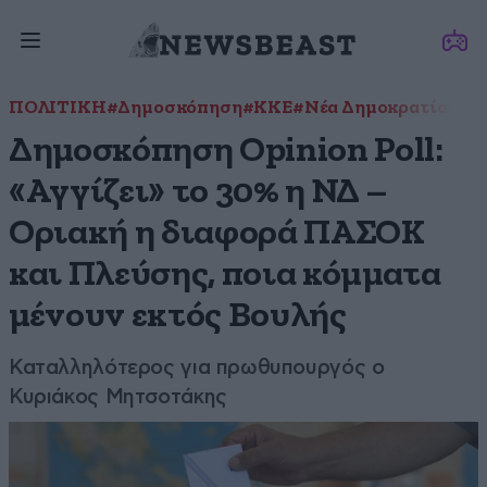
ΠΟΛΙΤΙΚΗ
#Δημοσκόπηση
#ΚΚΕ
#Νέα Δημοκρατία
#ΟΠ
Δημοσκόπηση Opinion Poll:
«Αγγίζει» το 30% η ΝΔ –
Οριακή η διαφορά ΠΑΣΟΚ
και Πλεύσης, ποια κόμματα
μένουν εκτός Βουλής
Καταλληλότερος για πρωθυπουργός ο
Κυριάκος Μητσοτάκης