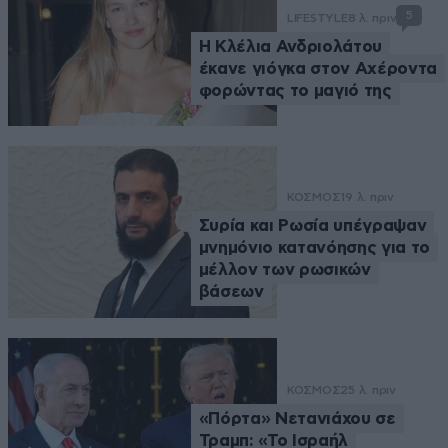
5
LIFESTYLE
8 λ. πριν
Η Κλέλια Ανδριολάτου
έκανε γιόγκα στον Αχέροντα
φορώντας το μαγιό της
ΚΟΣΜΟΣ
19 λ. πριν
Συρία και Ρωσία υπέγραψαν
μνημόνιο κατανόησης για το
μέλλον των ρωσικών
βάσεων
ΚΟΣΜΟΣ
25 λ. πριν
«Πόρτα» Νετανιάχου σε
Τραμπ: «Το Ισραήλ