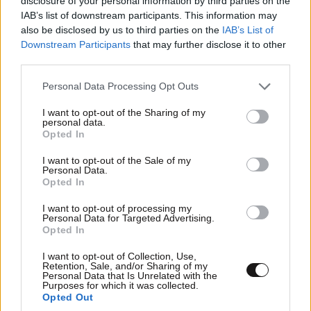
disclosure of your personal information by third parties on the
IAB’s list of downstream participants. This information may
also be disclosed by us to third parties on the
IAB’s List of
Downstream Participants
that may further disclose it to other
third parties.
Please note that this website/app uses one or more Google
Personal Data Processing Opt Outs
ΣΧΌΛΙΑ ΑΝΑΓΝΩΣΤΏΝ
5
services and may gather and store information including but
not limited to your visit or usage behaviour. You may click to
I want to opt-out of the Sharing of my
personal data.
grant or deny consent to Google and its third-party tags to
Opted In
use your data for below specified purposes in below Google
consent section.
I want to opt-out of the Sale of my
Personal Data.
Opted In
ΠΡΟΣΘΕΣΤΕ ΤΟ ΣΧΟΛΙΟ ΣΑΣ
I want to opt-out of processing my
Personal Data for Targeted Advertising.
Opted In
I want to opt-out of Collection, Use,
Retention, Sale, and/or Sharing of my
Personal Data that Is Unrelated with the
Purposes for which it was collected.
Opted Out