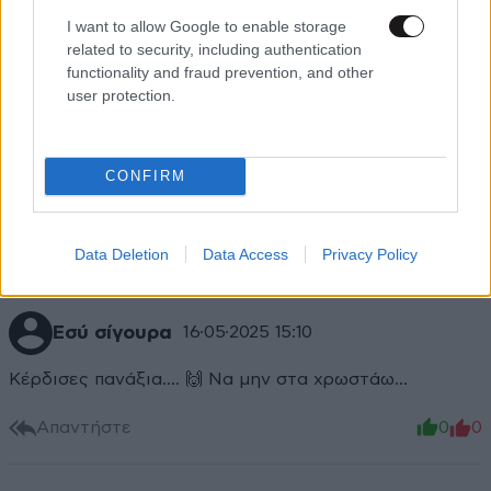
I want to allow Google to enable storage
related to security, including authentication
functionality and fraud prevention, and other
user protection.
CONFIRM
Data Deletion
Data Access
Privacy Policy
Εσύ σίγουρα
16·05·2025 15:10
Κέρδισες πανάξια.... 🙌 Να μην στα χρωστάω...
Απαντήστε
0
0