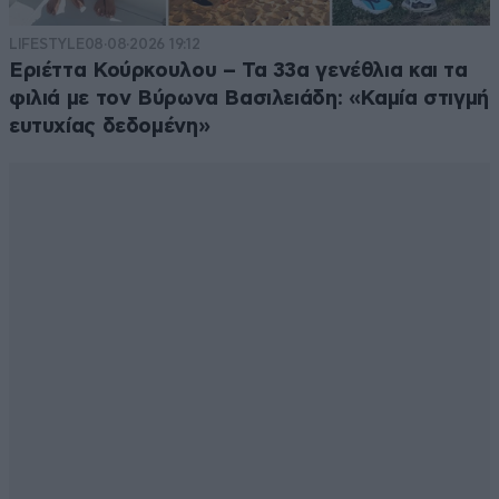
LIFESTYLE
08·08·2026 19:12
Εριέττα Κούρκουλου – Τα 33α γενέθλια και τα
φιλιά με τον Βύρωνα Βασιλειάδη: «Καμία στιγμή
ευτυχίας δεδομένη»