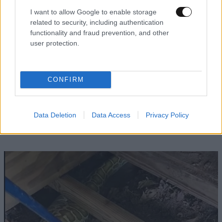
I want to allow Google to enable storage
related to security, including authentication
functionality and fraud prevention, and other
user protection.
CONFIRM
ΕΛΛΑΔΑ
2 ω. πριν
33χρονος ανέβηκε σε βράχο 20 μέτρων μέσα
στη θάλασσα στη Μήλο και δεν μπορούσε να
Data Deletion
Data Access
Privacy Policy
κατέβει – Στήθηκε επιχείρηση διάσωσης