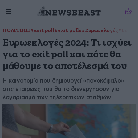
ΠΟΛΙΤΙΚΗ
#exit poll
#exit polls
#Ευρωεκλογές
#Ευρωε
Ευρωεκλογές 2024: Τι ισχύει
για το exit poll και πότε θα
μάθουμε το αποτέλεσμά του
Η καινοτομία που δημιουργεί «πονοκέφαλο»
στις εταιρείες που θα το διενεργήσουν για
λογαριασμό των τηλεοπτικών σταθμών