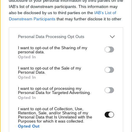
έναν μήνα και με τον τρόπο μας προσπαθήσαμε
disclosure of your personal information by third parties on the
IAB’s list of downstream participants. This information may
να τον διώξουμε
also be disclosed by us to third parties on the
IAB’s List of
Downstream Participants
that may further disclose it to other
third parties.
Please note that this website/app uses one or more Google
Personal Data Processing Opt Outs
services and may gather and store information including but
not limited to your visit or usage behaviour. You may click to
I want to opt-out of the Sharing of my
personal data.
grant or deny consent to Google and its third-party tags to
Opted In
use your data for below specified purposes in below Google
consent section.
I want to opt-out of the Sale of my
Personal Data.
Opted In
I want to opt-out of processing my
Personal Data for Targeted Advertising.
Opted In
I want to opt-out of Collection, Use,
Retention, Sale, and/or Sharing of my
Personal Data that Is Unrelated with the
Purposes for which it was collected.
Opted Out