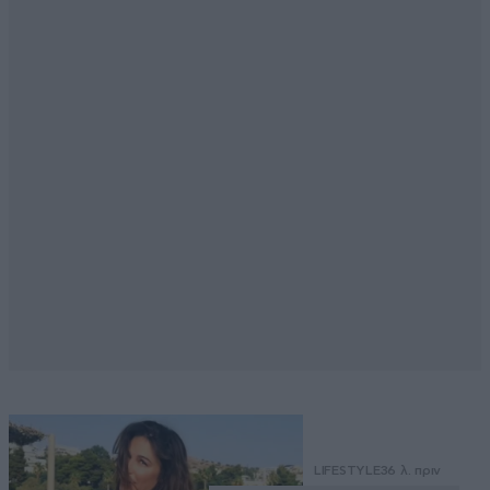
LIFESTYLE
36 λ. πριν