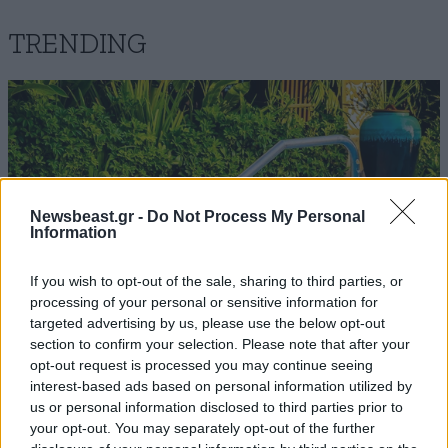
TRENDING
Newsbeast.gr -
Do Not Process My Personal
Information
If you wish to opt-out of the sale, sharing to third parties, or
processing of your personal or sensitive information for
targeted advertising by us, please use the below opt-out
section to confirm your selection. Please note that after your
opt-out request is processed you may continue seeing
ΕΛΛΑΔΑ
42 λ. πριν
interest-based ads based on personal information utilized by
Ιδιοκτήτης beach bar στην Πάρο για τον γονέα
us or personal information disclosed to third parties prior to
του παιδιού που πνίγηκε: Είχε ξαναέρθει πριν
your opt-out. You may separately opt-out of the further