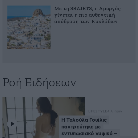
Με τη SEAJETS, η Αμοργός
γίνεται η πιο αυθεντική
απόδραση των Κυκλάδων
Ροή Ειδήσεων
LIFESTYLE
4 λ. πριν
Η Ταλούλα Γουίλις
παντρεύτηκε με
εντυπωσιακό νυφικό –