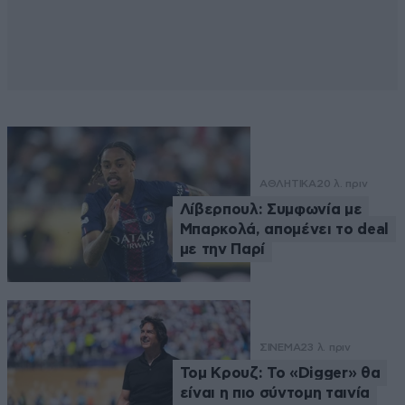
ΑΘΛΗΤΙΚΑ
20 λ. πριν
Λίβερπουλ: Συμφωνία με
Μπαρκολά, απομένει το deal
με την Παρί
ΣΙΝΕΜΑ
23 λ. πριν
Τομ Κρουζ: Το «Digger» θα
είναι η πιο σύντομη ταινία