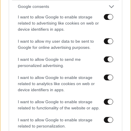
ξανά, να γίνει πραγματικότητα», ανέφερε.
Google consents
Σε παρέμβαση του ο κοινοβουλευτικός εκπρόσωπος
I want to allow Google to enable storage
του ΣΥΡΙΖΑ, Διονύσης Καλαματιανός, επέμεινε ότι
related to advertising like cookies on web or
device identifiers in apps.
δεν δόθηκαν επαρκείς και σαφείς απαντήσεις
σχετικά με την ευθύνη του σε ό,τι αφορά το ζήτημα
I want to allow my user data to be sent to
της διαμόρφωσης του χώρου.
Google for online advertising purposes.
«Οι αρμόδιοι που συμμετείχαν στο συντονιστικό
I want to allow Google to send me
personalized advertising.
αποφάσισαν για τις παρεμβάσεις και τις
διαμορφώσεις του χώρου. Συμμετείχα στο
I want to allow Google to enable storage
συντονιστικό; Όχι. Το γνωρίζετε, αλλά δεν το
related to analytics like cookies on web or
αναφέρετε. Διαμόρφωσαν τον χώρο όπως οι ίδιοι
device identifiers in apps.
έκριναν, σύμφωνα με τα προβλεπόμενα και τις
I want to allow Google to enable storage
ανάγκες που υπήρχαν. Προχώρησαν σε ενέργειες, για
related to functionality of the website or app.
να μπορέσουν να ολοκληρώσουν το πραγματικά
I want to allow Google to enable storage
δύσκολο επιχειρησιακά έργο τους. Εσείς δεν το
related to personalization.
πιστεύετε αυτό και θεωρείτε ότι όσοι επιχειρησιακοί