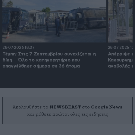
28·07·2026 18:07
28·07·2026 10
Τέμπη: Στις 7 Σεπτεμβρίου συνεχίζεται η
Απέρριψε τ
δίκη – Όλο το κατηγορητήριο που
Κακουργημά
απαγγέλθηκε σήμερα σε 36 άτομα
αναβολής τ
Ακολουθήστε το
NEWSBEAST
στο
Google News
και μάθετε πρώτοι όλες τις ειδήσεις