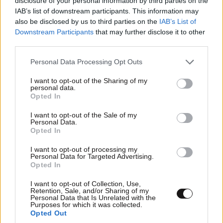
disclosure of your personal information by third parties on the
IAB’s list of downstream participants. This information may
σκοπιμότητες με στόχο την καρέκλα της εξουσίας.
also be disclosed by us to third parties on the
IAB’s List of
Downstream Participants
that may further disclose it to other
«Για μένα η καρέκλα δεν είναι επάγγελμα, δεν είναι
third parties.
αυτοσκοπός. Για εσάς, που διακινείτε και
Please note that this website/app uses one or more Google
αναπαράγετε αυτά τα σενάρια, η καρέκλα είναι ο
Personal Data Processing Opt Outs
services and may gather and store information including but
στόχος. Για εσάς η ανερυθρίαστη κατηγορία αποτελεί
not limited to your visit or usage behaviour. You may click to
I want to opt-out of the Sharing of my
απλώς ένα μέσο, για να φτάσετε στην καρέκλα.
personal data.
grant or deny consent to Google and its third-party tags to
Opted In
Επιστρατεύετε ότι μπορείτε χωρίς μέτρο, ήθος, όρια,
use your data for below specified purposes in below Google
consent section.
αρκεί να φτάσετε εκεί. Αυτό κάνετε και τώρα με
I want to opt-out of the Sale of my
Personal Data.
ξεκάθαρη πολιτική στόχευση στο πρόσωπό μου, στη
Opted In
ΝΔ, την κυβέρνηση και τον πρωθυπουργό.
I want to opt-out of processing my
Personal Data for Targeted Advertising.
Παρόλη την πολιτική στόχευση θα συνεχίσω να
Opted In
πορεύομαι με το ίδιο ήθος, τον ίδιο κώδικα αξιών, με
I want to opt-out of Collection, Use,
απόλυτο σεβασμό στη δικαιοσύνη, που είναι εκείνη
Retention, Sale, and/or Sharing of my
Personal Data that Is Unrelated with the
που θα ρίξει φως σε όλα, όπως το θέλουμε όλοι μας,
Purposes for which it was collected.
Opted Out
με μέριμνα το σύνθημα του πρωθυπουργού ποτέ