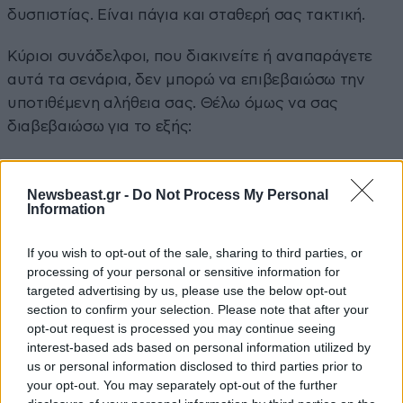
δυσπιστίας. Είναι πάγια και σταθερή σας τακτική.
Κύριοι συνάδελφοι, που διακινείτε ή αναπαράγετε
αυτά τα σενάρια, δεν μπορώ να επιβεβαιώσω την
υποτιθέμενη αλήθεια σας. Θέλω όμως να σας
διαβεβαιώσω για το εξής:
Η αναζήτηση της αποκαλούμενης αλήθειας μέσα
από σενάρια, συνωμοσίες και μη στοιχειοθετημένες
Newsbeast.gr -
Do Not Process My Personal
Information
εικασίες, που στο βωμό του πρόσκαιρου πολιτικού
οφέλους μετατρέπονται σε επικοινωνιακές
If you wish to opt-out of the sale, sharing to third parties, or
βεβαιότητες, δεν συνιστούν σεβασμό απέναντι στο
processing of your personal or sensitive information for
μέγεθος της τραγωδίας. απέναντι στη λογική και την
targeted advertising by us, please use the below opt-out
αλήθεια, απέναντι τους ίδιους τους συγγενείς των
section to confirm your selection. Please note that after your
opt-out request is processed you may continue seeing
θυμάτων, απέναντι στην ίδια τη δικαιοσύνη και
interest-based ads based on personal information utilized by
φυσικά απέναντι στους θεσμούς και τη
us or personal information disclosed to third parties prior to
δημοκρατία», υπογράμμισε, ενώ συνέχισε με το ίδιο
your opt-out. You may separately opt-out of the further
καταγγελτικό ύφος, καταλογίζοντας πολιτικές