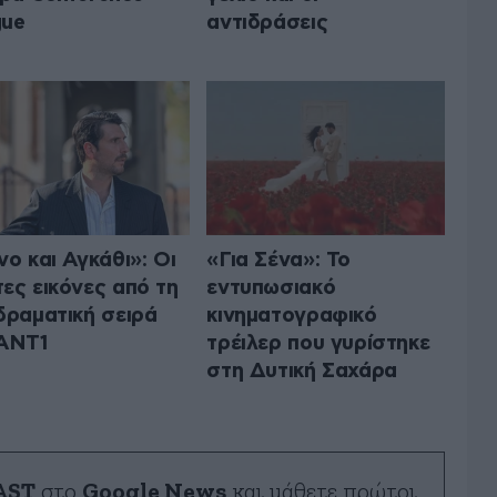
gue
αντιδράσεις
νο και Αγκάθι»: Οι
«Για Σένα»: Το
ες εικόνες από τη
εντυπωσιακό
δραματική σειρά
κινηματογραφικό
 ANT1
τρέιλερ που γυρίστηκε
στη Δυτική Σαχάρα
AST
στο
Google News
και μάθετε πρώτοι