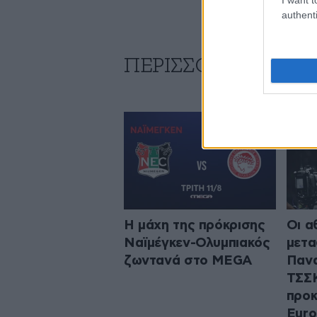
authenti
ΠΕΡΙΣΣΟΤΕΡΑ ΑΠΟ 
Η μάχη της πρόκρισης
Οι α
Ναϊμέγκεν-Ολυμπιακός
μετα
ζωντανά στο MEGA
Πανα
ΤΣΣΚ
προκ
Euro