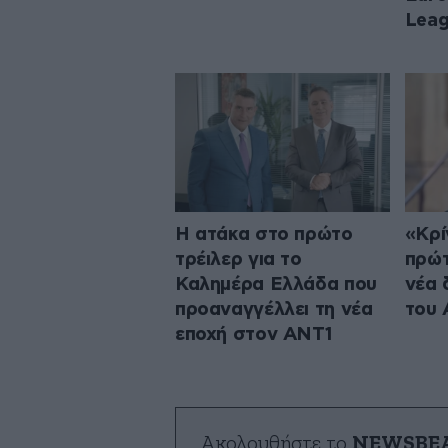
Lea
Η ατάκα στο πρώτο
«Κρί
τρέιλερ για το
πρώτ
Καλημέρα Ελλάδα που
νέα 
προαναγγέλλει τη νέα
του
εποχή στον ΑΝΤ1
Ακολουθήστε το
NEWSBE