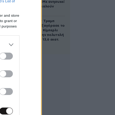
B’s List of
Ρονάλντο: «Με ανησυχεί
που με αποκαλούν
χοντρή»
er and store
to grant or
Ο Ντόναλντ Τραμπ
Τζούνιορ εξαγόρασε το
ed purposes
μερίδιο της Κίμπερλι
Γκίλφοϊλ στην πολυτελή
έπαυλη των 13,6 εκατ.
δολαρίων