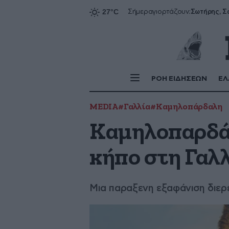
Σήμερα
γιορτάζουν:
ΡΟΗ ΕΙΔΗΣΕΩΝ
ΕΛ
MEDIA
#Γαλλία
#Καμηλοπάρδαλη
Καμηλοπαρδάλ
κήπο στη Γαλ
Μια παραξενη εξαφάνιση διερ