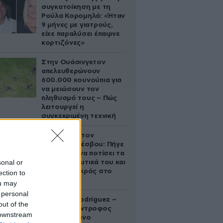
συγκατοίκηση με τη
Ρούλα Κορομηλά: «Ήταν
9 μήνες με γιατρούς,
είχε παραλύσει έπαιρνε
κορτιζόνες»
Στην Ουάσινγκτον
απελευθερώνουν
600.000 κουνούπια για
να μειώσουν τον
πληθυσμό τους – Πώς
λειτουργεί η
συγκεκριμένη τεχνική
Τραγωδία στον
Ασώματο Λέσβου: Πήγε
στο κτήμα να ποτίσει τα
sonal or
οπωροκηπευτικά του και
βρέθηκε νεκρός στο
ection to
πηγάδι
ou may
 personal
Georgina Rodriguez –
out of the
Ξεσπά η σύντροφος
 downstream
του Κριστιάνο