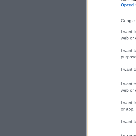
Opted 
Google 
I want t
web or d
I want t
purpose
I want 
I want t
web or d
I want t
or app.
I want t
I want t