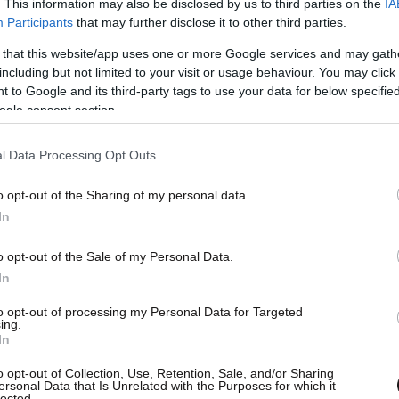
. This information may also be disclosed by us to third parties on the
IA
Participants
that may further disclose it to other third parties.
 that this website/app uses one or more Google services and may gath
including but not limited to your visit or usage behaviour. You may click 
 to Google and its third-party tags to use your data for below specifi
χων ζώων από άλλα σαρκοφάγα που
ogle consent section.
ήπο έχει ευτυχώς αποκλειστεί. Στο μεταξύ
γυναίκας από ένα γειτονικό προάστιο, που λέει
l Data Processing Opt Outs
ς καμηλοπάρδαλης έξω από το μπαλκόνι της που
o opt-out of the Sharing of my personal data.
In
ι να επιβεβαιώσει αυτό που είδε, καθώς το
o opt-out of the Sale of my Personal Data.
In
μα της φαντασίας της λόγω κούρασης.
ερες ασφαλείας για να λύσει το μυστήριο.
to opt-out of processing my Personal Data for Targeted
ing.
In
o opt-out of Collection, Use, Retention, Sale, and/or Sharing
ersonal Data that Is Unrelated with the Purposes for which it
lected.