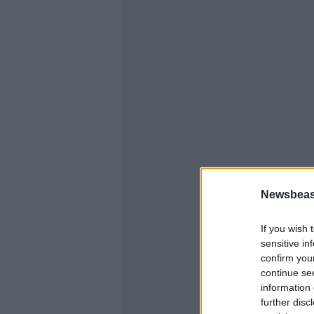
Newsbeast
If you wish 
sensitive in
confirm you
continue se
information 
further disc