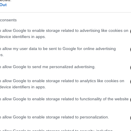
 ηλικιωμένος κύριος μόνος του στο θέατρο.
Out
ισιτήριο;” και του λέει το αντίτιμο. Και βγάζει
motion.
Το έβλεπα όλο αυτό.
Θεωρώ ότι
έπαιξα
consents
ζωής μου
για αυτόν τον άνθρωπο και δεν θα το
o allow Google to enable storage related to advertising like cookies on
ου κάνουμε εκτός από διασκέδαση είναι και
evice identifiers in apps.
ηθοποιός.
o allow my user data to be sent to Google for online advertising
s.
to allow Google to send me personalized advertising.
o allow Google to enable storage related to analytics like cookies on
evice identifiers in apps.
o allow Google to enable storage related to functionality of the website
o allow Google to enable storage related to personalization.
o allow Google to enable storage related to security, including