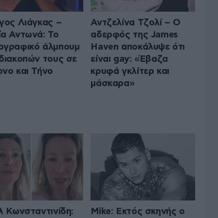
γος Λιάγκας –
Αντζελίνα Τζολί – Ο
α Αντωνά: Το
αδερφός της James
ογραφικό άλμπουμ
Haven αποκάλυψε ότι
διακοπών τους σε
είναι gay: «Έβαζα
νο και Τήνο
κρυφά γκλίτερ και
μάσκαρα»
λ Κωνσταντινίδη:
Mike: Εκτός σκηνής ο