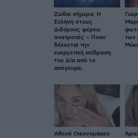
Ζώδια σήμερα: Η
Γιώρ
Σελήνη στους
Μαρί
Διδύμους φέρνει
φωτ
ανατροπές – Ποιοι
των 
δέχονται την
Μύκο
ευεργετική επίδραση
του Δία από το
απόγευμα;
Αθηνά Οικονομάκου
Άριε