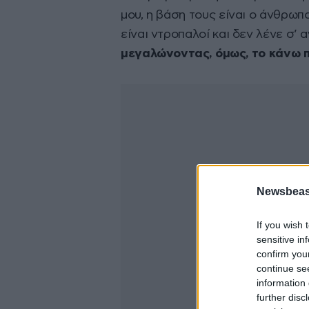
μου, η βάση τους είναι ο άνθρωπο
είναι ντροπαλοί και δεν λένε σ’ 
μεγαλώνοντας, όμως, το κάνω π
Newsbeast
If you wish 
sensitive in
confirm you
continue se
information 
further disc