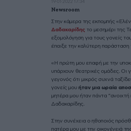
19·01·2022 17:34
Newsroom
Στην κάμερα της εκπομπής «Ελέ
Δαδακαρίδης
το μεσημέρι της Τ
εξομολόγηση για τους γονείς του
έπαιξε την καλύτερη παράσταση τ
«Η πρώτη μου επαφή με την υποκρ
υπάρχουν θεατρικές ομάδες. Οι γ
γεγονός ότι μικρός συχνά ταξίδ
γονείς μου
ήταν μια ωραία απο
μητέρα μου ήταν πάντα “ανοιχτή
Δαδακαρίδης.
Στην συνέχεια ο ηθοποιός πρόσθε
πατέρα μου με την οικογένειά τη