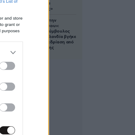
B’s List of
σου είναι να
αδυνατίσεις»
er and store
«Βλέπουμε την
to grant or
μπουγάδα σου»:
ed purposes
Δημοτική σύμβουλος
στη Νέα Ζηλανδία βγήκε
live σε συνεδρίαση από
το μπάνιο της