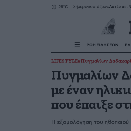
Αστέριος, Ν
Σήμερα
γιορτάζουν:
ΡΟΗ ΕΙΔΗΣΕΩΝ
ΕΛ
LIFESTYLE
#Πυγμαλίων Δαδακαρ
Πυγμαλίων Δα
με έναν ηλικ
που έπαιξε στ
Η εξομολόγηση του ηθοποιού γ