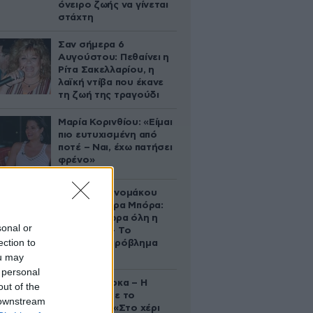
όνειρο ζωής να γίνεται
στάχτη
Σαν σήμερα 6
Αυγούστου: Πεθαίνει η
Ρίτα Σακελλαρίου, η
λαϊκή ντίβα που έκανε
τη ζωή της τραγούδι
Μαρία Κορινθίου: «Είμαι
πιο ευτυχισμένη από
ποτέ – Ναι, έχω πατήσει
φρένο»
Αθηνά Οικονομάκου
από τα Μπόρα Μπόρα:
«Έσκασε τώρα όλη η
sonal or
κούραση» – Το
ection to
απρόοπτο πρόβλημα
υγείας
ou may
 personal
Δανάη Μπάρκα – Η
out of the
ανάρτηση με το
 downstream
σάντουιτς: «Στο χέρι