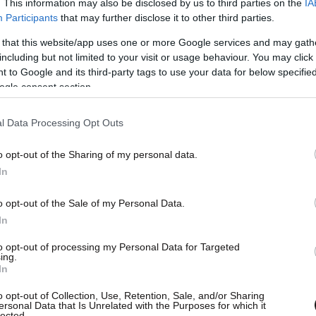
. This information may also be disclosed by us to third parties on the
IA
Participants
that may further disclose it to other third parties.
 that this website/app uses one or more Google services and may gath
including but not limited to your visit or usage behaviour. You may click 
 to Google and its third-party tags to use your data for below specifi
ogle consent section.
l Data Processing Opt Outs
o opt-out of the Sharing of my personal data.
In
o opt-out of the Sale of my Personal Data.
In
ση που έπαιξε στη ζωή του
to opt-out of processing my Personal Data for Targeted
ing.
λογήθηκε πότε έπαιξε την καλύτερη παράσταση
In
o opt-out of Collection, Use, Retention, Sale, and/or Sharing
ersonal Data that Is Unrelated with the Purposes for which it
lected.