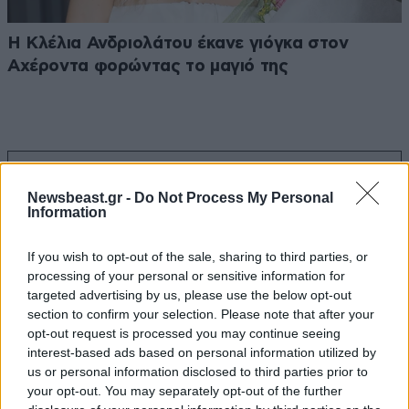
Η Κλέλια Ανδριολάτου έκανε γιόγκα στον
Αχέροντα φορώντας το μαγιό της
Ακολουθήστε το
NEWSBEAST
στο
Google News
Newsbeast.gr -
Do Not Process My Personal
και μάθετε πρώτοι όλες τις ειδήσεις
Information
If you wish to opt-out of the sale, sharing to third parties, or
processing of your personal or sensitive information for
targeted advertising by us, please use the below opt-out
section to confirm your selection. Please note that after your
opt-out request is processed you may continue seeing
interest-based ads based on personal information utilized by
us or personal information disclosed to third parties prior to
your opt-out. You may separately opt-out of the further