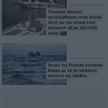
ΚΟΣΜΟΣ
10·08·2026 01:22
Τέσσερις Ισπανοί
συνελήφθησαν στην Κυανή
Ακτή για την κλοπή ενός
ρολογιού αξίας 260.000
ευρώ
ΕΛΛΑΔΑ
10·08·2026 01:10
Drone της Frontex εντόπισε
βάρκα με 26 μετανάστες
ανοιχτά της Γαύδου