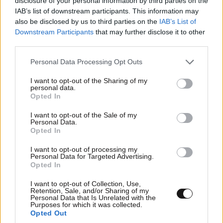
disclosure of your personal information by third parties on the
IAB’s list of downstream participants. This information may
also be disclosed by us to third parties on the
IAB’s List of
Downstream Participants
that may further disclose it to other
third parties.
Please note that this website/app uses one or more Google
Personal Data Processing Opt Outs
services and may gather and store information including but
ΣΧΌΛΙΑ ΑΝΑΓΝΩΣΤΏΝ
0
not limited to your visit or usage behaviour. You may click to
I want to opt-out of the Sharing of my
personal data.
grant or deny consent to Google and its third-party tags to
Opted In
use your data for below specified purposes in below Google
consent section.
I want to opt-out of the Sale of my
Personal Data.
Opted In
ΠΡΟΣΘΕΣΤΕ ΤΟ ΣΧΟΛΙΟ ΣΑΣ
I want to opt-out of processing my
Personal Data for Targeted Advertising.
Opted In
I want to opt-out of Collection, Use,
Retention, Sale, and/or Sharing of my
Personal Data that Is Unrelated with the
Purposes for which it was collected.
Opted Out