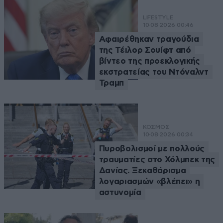
LIFESTYLE
10·08·2026 00:46
Αφαιρέθηκαν τραγούδια
της Τέιλορ Σουίφτ από
βίντεο της προεκλογικής
εκστρατείας του Ντόναλντ
Τραμπ
ΚΟΣΜΟΣ
10·08·2026 00:34
Πυροβολισμοί με πολλούς
τραυματίες στο Χόλμπεκ της
Δανίας. Ξεκαθάρισμα
λογαριασμών «βλέπει» η
αστυνομία