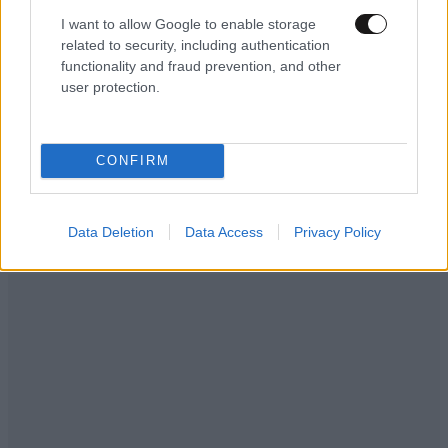
I want to allow Google to enable storage
related to security, including authentication
functionality and fraud prevention, and other
user protection.
CONFIRM
ΕΛΛΑΔΑ
10·08·2026 00:07
Σαν σήμερα 10 Αυγούστου: Η Ελλάδα αγγίζει
για λίγο το όνειρο «των δύο ηπείρων και των
Data Deletion
Data Access
Privacy Policy
πέντε θαλασσών»