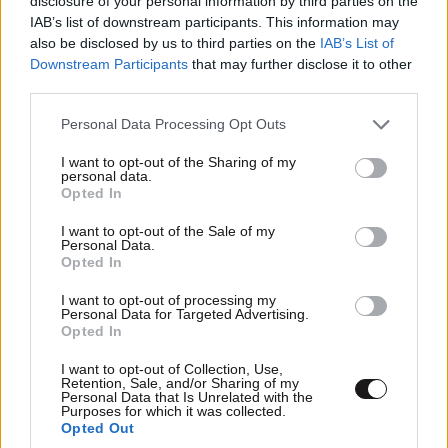
disclosure of your personal information by third parties on the
IAB’s list of downstream participants. This information may
also be disclosed by us to third parties on the
IAB’s List of
Downstream Participants
that may further disclose it to other
third parties.
Xαρακτήρες: 0/1000
Please note that this website/app uses one or more Google
Personal Data Processing Opt Outs
services and may gather and store information including but
Διαβάστε και ακολουθήστε τους κανόνες σχολιασμού
not limited to your visit or usage behaviour. You may click to
I want to opt-out of the Sharing of my
personal data.
grant or deny consent to Google and its third-party tags to
Opted In
ΠΡΟΣΘΗΚΗ
use your data for below specified purposes in below Google
consent section.
I want to opt-out of the Sale of my
Personal Data.
Opted In
I want to opt-out of processing my
Δίκαιος 1
19·07·2025 10:46
Personal Data for Targeted Advertising.
Opted In
Όχι ότι το συναφι του ( και τα δύο) αξίζουν
I want to opt-out of Collection, Use,
σοβαρότητας, αλλά αυτός ο κοντοστουπης το
Retention, Sale, and/or Sharing of my
τερμάτισε
Personal Data that Is Unrelated with the
Purposes for which it was collected.
Opted Out
Απαντήστε
0
0