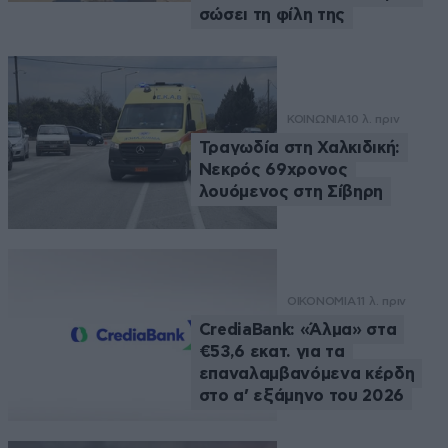
σώσει τη φίλη της
ΚΟΙΝΩΝΙΑ
10 λ. πριν
Τραγωδία στη Χαλκιδική:
Νεκρός 69χρονος
λουόμενος στη Σίβηρη
ΟΙΚΟΝΟΜΙΑ
11 λ. πριν
CrediaBank: «Άλμα» στα
€53,6 εκατ. για τα
επαναλαμβανόμενα κέρδη
στο α’ εξάμηνο του 2026