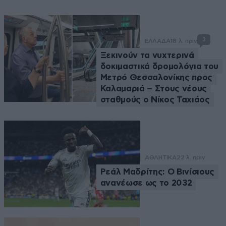
3
ΕΛΛΑΔΑ
18 λ. πριν
Ξεκινούν τα νυχτερινά
δοκιμαστικά δρομολόγια του
Μετρό Θεσσαλονίκης προς
Καλαμαριά – Στους νέους
σταθμούς ο Νίκος Ταχιάος
ΑΘΛΗΤΙΚΑ
22 λ. πριν
Ρεάλ Μαδρίτης: Ο Βινίσιους
ανανέωσε ως το 2032