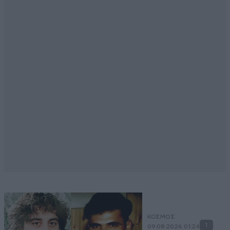
ΚΟΣΜΟΣ
1
09·08·2026 01:24