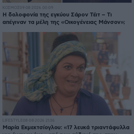
ΚΟΣΜΟΣ
09·08·2026 00:09
Η δολοφονία της εγκύου Σάρον Τέιτ – Τι
απέγιναν τα μέλη της «Οικογένειας Μάνσον»;
LIFESTYLE
08·08·2026 21:36
Μαρία Εκμεκτσίογλου: «17 λευκά τριαντάφυλλα