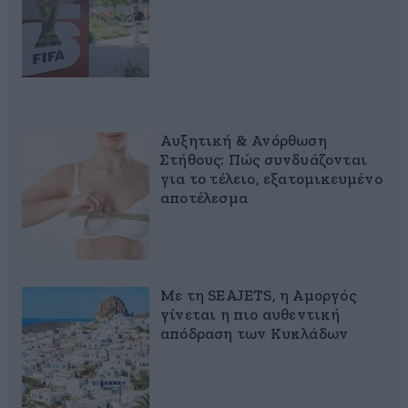
Αυξητική & Ανόρθωση
Στήθους: Πώς συνδυάζονται
για το τέλειο, εξατομικευμένο
αποτέλεσμα
Με τη SEAJETS, η Αμοργός
γίνεται η πιο αυθεντική
απόδραση των Κυκλάδων