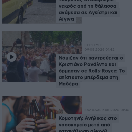
νεκρός από τη θάλασσα
ανάμεσα σε Αγκίστρι και
Αίγινα
LIFESTYLE
09·08·2026 01:42
Νόμιζαν ότι παντρεύεται ο
Κριστιάνο Ρονάλντο και
όρμησαν σε Rolls-Royce: Το
απίστευτο μπέρδεμα στη
Μαδέρα
ΕΛΛΑΔΑ
09·08·2026 01:36
Κομοτηνή: Ανήλικος στο
νοσοκομείο μετά από
κατανάλωση αλκοόλ,