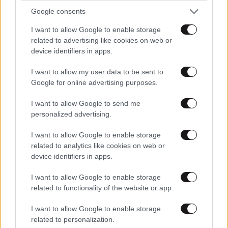
Απαντήστε
0
0
Google consents
I want to allow Google to enable storage
related to advertising like cookies on web or
mairy
device identifiers in apps.
14·05·2024 16:03
I want to allow my user data to be sent to
μπορεί να είναι αντιπαθής αλλά έχει 100% δίκιο σε
Google for online advertising purposes.
αυτά που λέει. όλοι οι ανώμαλοι θέλουν να μας
πείσουν ότι είναι φυσιολογικοί.
I want to allow Google to send me
personalized advertising.
Απαντήστε
1
0
I want to allow Google to enable storage
LIFESTYLE
08·08·2026 19:12
related to analytics like cookies on web or
Εριέττα Κούρκουλου – Τα 33α γενέθλια και τα
device identifiers in apps.
φιλιά με τον Βύρωνα Βασιλειάδη: «Καμία στιγμή
@Lionel
14·05·2024 15:03
ευτυχίας δεδομένη»
I want to allow Google to enable storage
related to functionality of the website or app.
οχι τα περισσοτερα σχολια.ΟΛΑ!Το κουβαδακι σου κ
σε αλλη παραλια κ ουτε μας ενδιαφερει τι πιστευεις κ
I want to allow Google to enable storage
τι οχι γιατι εισαι μονος σου...
related to personalization.