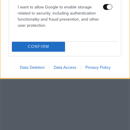
Απαντήστε
0
1
I want to allow Google to enable storage
related to security, including authentication
functionality and fraud prevention, and other
user protection.
Νίκος@
14·05·2024 14:52
Όπως πάντα γεμάτος μίσος για το διαφορετικό και
CONFIRM
τους ανθρώπους, [...]
Απαντήστε
0
1
Data Deletion
Data Access
Privacy Policy