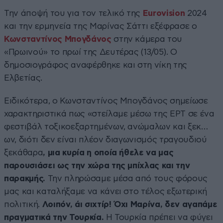
Την άποψή του για τον τελικό της
Eurovision
2024
και την ερμηνεία της Μαρίνας Σάττι εξέφρασε ο
Κωνσταντίνος Μπογδάνος
στην κάμερα του
«Πρωινού» το πρωί της Δευτέρας (13/05). Ο
δημοσιογράφος αναφέρθηκε και στη νίκη της
Ελβετίας.
Ειδικότερα, ο Κωνσταντίνος Μπογδάνος σημείωσε
χαρακτηριστικά πως «στείλαμε μέσω της ΕΡΤ σε ένα
φεστιβάλ τοξικοεξαρτημένων, ανώμαλων και ξεκ…
ων, διότι δεν είναι πλέον διαγωνισμός τραγουδιού
ξεκάθαρα
, μια κυρία η οποία ήθελε να μας
παρουσιάσει ως την χώρα της μπίχλας και την
παρακμής.
Την πληρώσαμε μέσα από τους φόρους
μας και καταλήξαμε να κάνει στο τέλος εξωτερική
πολιτική.
Λοιπόν, άι σιχτίρ! Όχι Μαρίνα, δεν αγαπάμε
πραγματικά την Τουρκία.
Η Τουρκία πρέπει να φύγει