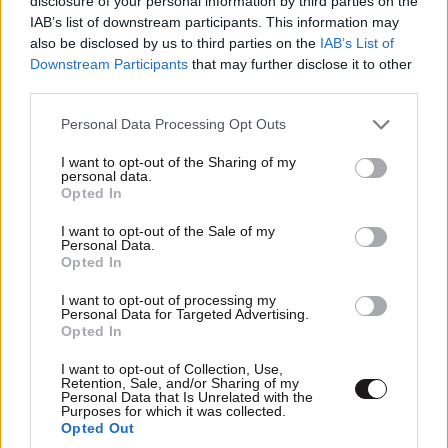
disclosure of your personal information by third parties on the
IAB’s list of downstream participants. This information may
also be disclosed by us to third parties on the
IAB’s List of
Downstream Participants
that may further disclose it to other
third parties.
Please note that this website/app uses one or more Google
Personal Data Processing Opt Outs
services and may gather and store information including but
not limited to your visit or usage behaviour. You may click to
I want to opt-out of the Sharing of my
personal data.
grant or deny consent to Google and its third-party tags to
Opted In
use your data for below specified purposes in below Google
consent section.
I want to opt-out of the Sale of my
Personal Data.
Opted In
Αβγδεζ
ΠΕΡΙΣΣΟΤΕΡΑ ΣΧΟΛΙΑ
14·05·2024 18:53
I want to opt-out of processing my
Personal Data for Targeted Advertising.
Opted In
Το τραγικό είναι ότι όλα που λέει είναι τα αυτονόητα ,
αυτά που όλοι καταλαβαίνουν ότι είναι σωστά αλλά
I want to opt-out of Collection, Use,
Retention, Sale, and/or Sharing of my
δε μιλάνε πλέον δεν υπάρχει αριστερά δεξιά αλλά
TRENDING
Personal Data that Is Unrelated with the
woke και κοινή λογικη
Purposes for which it was collected.
Opted Out