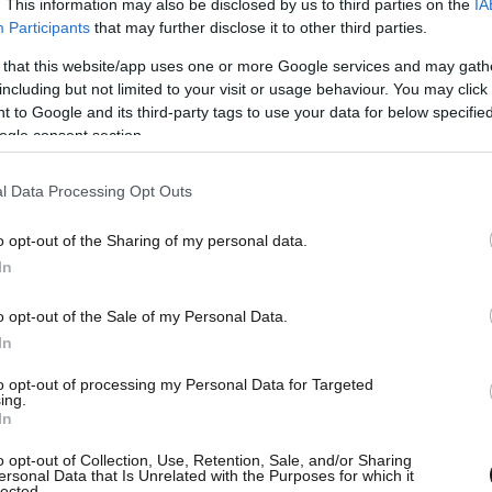
. This information may also be disclosed by us to third parties on the
IA
Participants
that may further disclose it to other third parties.
 that this website/app uses one or more Google services and may gath
including but not limited to your visit or usage behaviour. You may click 
 to Google and its third-party tags to use your data for below specifi
ogle consent section.
l Data Processing Opt Outs
o opt-out of the Sharing of my personal data.
In
o opt-out of the Sale of my Personal Data.
τά το άλλο, το οποίο δεν αντιλαμβάνονταν.
In
 πάρουν κάποιον που θα γνωρίζει την Eurovision,
to opt-out of processing my Personal Data for Targeted
ίδης, ή αν πάρουν κάποιο καινούργιο, να
ing.
In
ν τα πάντα να μην κάνουν άκομψο και ηλίθιο
ion με τη Euroleague; Μετά άλλη χώρα έλεγε ο
o opt-out of Collection, Use, Retention, Sale, and/or Sharing
ersonal Data that Is Unrelated with the Purposes for which it
αι να πας εκεί και να μην ξέρεις τι είναι το Big
lected.