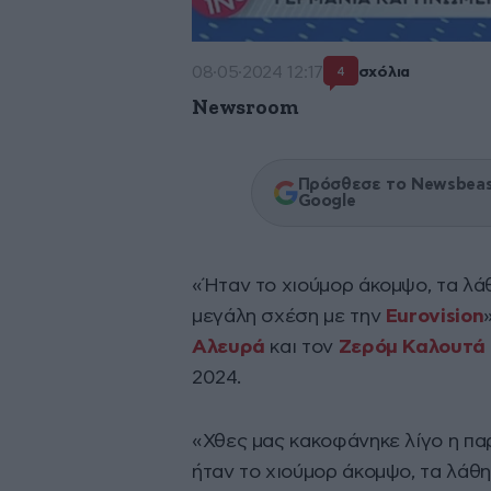
08·05·2024 12:17
σχόλια
4
Newsroom
Πρόσθεσε το Newsbeast
Google
«Ήταν το χιούμορ άκομψο, τα λά
μεγάλη σχέση με την
Eurovision
Αλευρά
και τον
Ζερόμ Καλουτά
2024.
«Χθες μας κακοφάνηκε λίγο η παρ
ήταν το χιούμορ άκομψο, τα λάθη