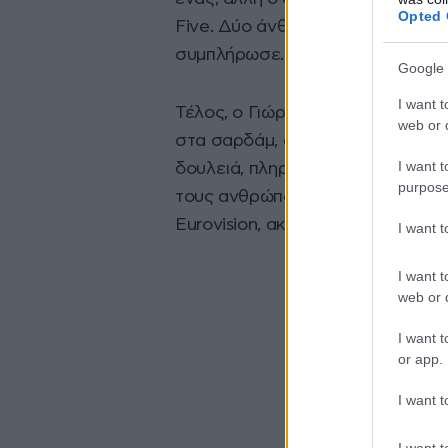
Opted 
Five. Δύο άνθρωποι που δεν αγαπά
συμπλήρωσε.
Google 
I want t
Τέλος, ο Γιώργος Λιάγκας είπε: 
web or d
στα σαρδάμ, αλλά το αδιάβαστο 
I want t
δουλειά, πληρώθηκαν ή δεν πληρ
purpose
τους ανθρώπους να είναι διαβασμ
Eurovision, ακόμα καλύτερα. Χθες
I want 
I want t
web or d
I want t
or app.
I want t
I want t