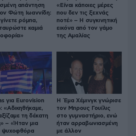
σμένη απάντηση
«Είναι κάποιες μέρες
τον Φώτη Ιωαννίδη:
που δεν τις ξεχνάς
γίνετε ρόμπα,
ποτέ» – Η συγκινητική
ταυρώστε καμιά
εικόνα από τον γάμο
ροφορία»
της Αμαλίας
as για Eurovision
Η Έμα Χέμινγκ γνώρισε
: «Aδικηθήκαμε,
τον Μπρους Γουίλις
αξίζαμε τη δέκατη
στο γυμναστήριο, ενώ
» – «Ήταν μια
ήταν αρραβωνιασμένη
ύ ψυχοφθόρα
με άλλον