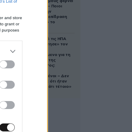
B’s List of
στους Διδύμους φέρνει
ανατροπές – Ποιοι
δέχονται την
ευεργετική επίδραση
er and store
του Δία από το
to grant or
απόγευμα;
ed purposes
Ζευγάρι από τις ΗΠΑ
που «υιοθέτησε» τον
Αφγανό
κατηγορούμενο για τη
δολοφονία της
Ελίζαμπεθ Ρος:
«Είμαστε
συντετριμμένοι – Δεν
έδειξε ποτέ ότι ήταν
ικανός για κάτι τέτοιο»