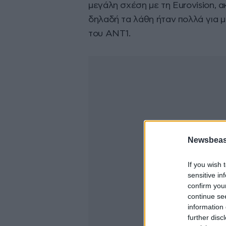
μεγάλη σχέση με τη Eurovision, 
δηλαδή τα λάθη ήταν πολλά για μ
του ΑΝΤ1.
Newsbeast
If you wish 
sensitive in
confirm you
continue se
information 
further disc