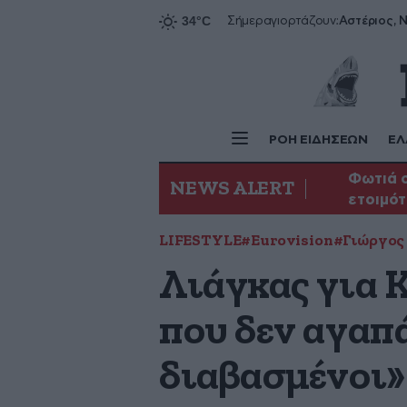
Αστέριος, Ν
Σήμερα
γιορτάζουν:
ΡΟΗ ΕΙΔΗΣΕΩΝ
ΕΛ
Φωτιά σ
NEWS ALERT
ετοιμότ
LIFESTYLE
#Eurovision
#Γιώργος
Λιάγκας για 
που δεν αγαπά
διαβασμένοι»