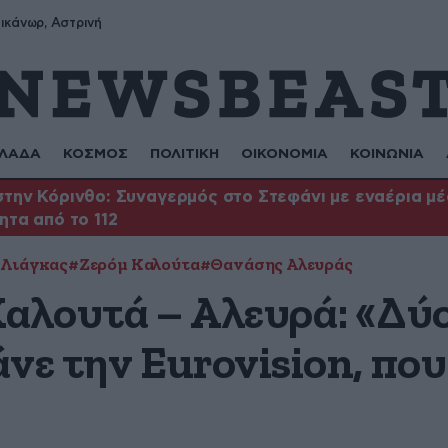
ικάνωρ, Αστρινή
ΛΑΔΑ
ΚΟΣΜΟΣ
ΠΟΛΙΤΙΚΗ
ΟΙΚΟΝΟΜΙΑ
ΚΟΙΝΩΝΙΑ
την Κόρινθο: Συναγερμός στο Στεφάνι με εναέρια μέσ
ητα από το 112
 Λιάγκας
#Ζερόμ Καλούτα
#Θανάσης Αλευράς
Καλουτά – Αλευρά: «Δύ
νε την Eurovision, που