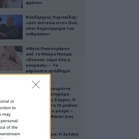
φρένο»
Βλαδίμηρος Κυριακίδης:
«Δεν πιστεύω στον Θεό,
είναι δημιούργημα του
ανθρώπου»
Αθηνά Οικονομάκου
από τα Μπόρα Μπόρα:
«Έσκασε τώρα όλη η
κούραση» – Το
απρόοπτο πρόβλημα
υγείας
Βίντεο-ντοκουμέντο
από το θανατηφόρο
τροχαίο στις Σέρρες: Η
sonal or
στιγμή που το ΙΧ μπαίνει
ection to
στο αντίθετο ρεύμα –
ou may
Ακαριαία πέθαναν γιος
 personal
και μητέρα
out of the
 downstream
Ζώδια σήμερα: Η Σελήνη