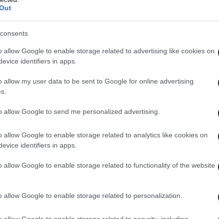
Out
νε τη Eurovision, που δεν είναι διαβασμένοι»,
consents
o allow Google to enable storage related to advertising like cookies on
«Εγώ συγχωρώ και το κακό χιούμορ και το λάθος
evice identifiers in apps.
δεν το συγχωρώ. Ήταν αδιάβαστοι. Πήραν μία
o allow my user data to be sent to Google for online advertising
ώθηκαν, δεν το γνωρίζω. Θέλουμε από αυτούς
s.
ένοι. Αν τώρα είναι γνώστες και φίλοι της
, όταν έκαναν τα λάθη, πάγωνα, ανατρίχιαζα».
to allow Google to send me personalized advertising.
o allow Google to enable storage related to analytics like cookies on
evice identifiers in apps.
o allow Google to enable storage related to functionality of the website
o allow Google to enable storage related to personalization.
o allow Google to enable storage related to security, including