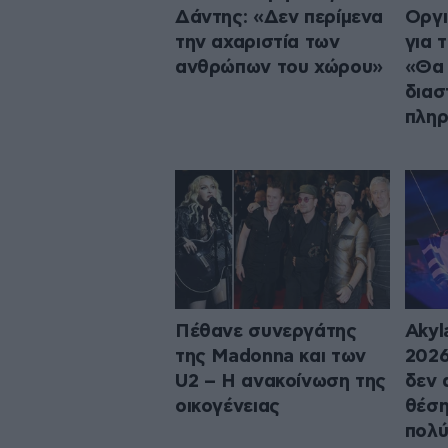
Δάντης: «Δεν περίμενα
Οργι
την αχαριστία των
για 
ανθρώπων του χώρου»
«Θα 
διασ
πλη
Πέθανε συνεργάτης
Akyl
της Madonna και των
2026
U2 – Η ανακοίνωση της
δεν 
οικογένειας
θέση
πολ