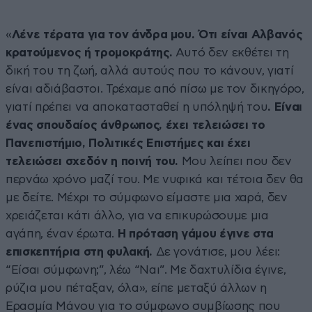
«
Λένε τέρατα για τον άνδρα μου. Ότι είναι Αλβανός
κρατούμενος ή τρομοκράτης.
Αυτό δεν εκθέτει τη
δική του τη ζωή, αλλά αυτούς που το κάνουν, γιατί
είναι αδιάβαστοι. Τρέχαμε από πίσω με τον δικηγόρο,
γιατί πρέπει να αποκατασταθεί η υπόληψή του
. Είναι
ένας σπουδαίος άνθρωπος, έχει τελειώσει το
Πανεπιστήμιο, Πολιτικές Επιστήμες και έχει
τελειώσει σχεδόν η ποινή του.
Μου λείπει που δεν
περνάω χρόνο μαζί του. Με νυφικά και τέτοια δεν θα
με δείτε. Μέχρι το σύμφωνο είμαστε μια χαρά, δεν
χρειάζεται κάτι άλλο, για να επικυρώσουμε μια
αγάπη, έναν έρωτα.
Η
πρόταση γάμου έγινε στα
επισκεπτήρια στη φυλακή.
Δε γονάτισε, μου λέει:
“Είσαι σύμφωνη;”, λέω “Ναι”. Με δαχτυλίδια έγινε,
ρύζια μου πέταξαν, όλα», είπε μεταξύ άλλων η
Ερασμία Μάνου για το σύμφωνο συμβίωσης που