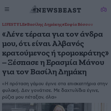
LIFESTYLE
#Βασίλης Δημάκης
#Σοφία Βόσσου
«Λένε τέρατα για τον άνδρα
μου, ότι είναι Αλβανός
κρατούμενος ή τρομοκράτης»
– Ξέσπασε η Ερασμία Μάνου
για τον Βασίλη Δημάκη
«Η πρόταση γάμου έγινε στα επισκεπτήρια στην
φυλακή. Δεν γονάτισε. Με δαχτυλίδια έγινε,
ρύζια μου πέταξαν, όλα»