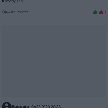
Κατσαρές!!!!
Απαντήστε
1
0
Ερασμία
06·12·2023 20:38