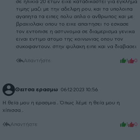
σε ηλικια 20 ετων ειχε καταδικαστει για εγκλημα
τιμης μαζι με την αδελφη ρου, και τα υπολοιπα
αγαπητα τα ειπες πολυ απλα ο ανθρωπος και με
βραχιολακι οπου το ειχε απαιτησει το εσκασε
τον εντοπισε η αστυνομια σε διαμερισμα γενικα
ειναι εντιμο ατομο της κοινωνιας οπου τον
συκοφαντουν. στην φυλακη ειπε και να διαβασει
Απαντήστε
1
0
Θειτσα ερασμω
06·12·2023 10:56
Η θεία μου η ερασμια . Όπως λέμε η θεία μου η
χίπισσα .
Απαντήστε
1
0