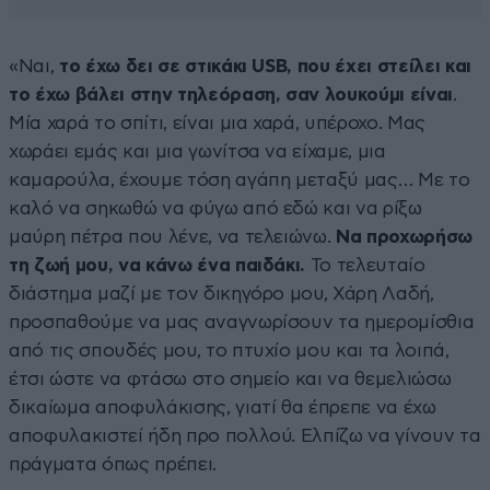
«Ναι,
το έχω δει σε στικάκι USB, που έχει στείλει και
το έχω βάλει στην τηλεόραση, σαν λουκούμι είναι
.
Μία χαρά το σπίτι, είναι μια χαρά, υπέροχο. Μας
χωράει εμάς και μια γωνίτσα να είχαμε, μια
καμαρούλα, έχουμε τόση αγάπη μεταξύ μας… Με το
καλό να σηκωθώ να φύγω από εδώ και να ρίξω
μαύρη πέτρα που λένε, να τελειώνω.
Να προχωρήσω
τη ζωή μου, να κάνω ένα παιδάκι.
Το τελευταίο
διάστημα μαζί με τον δικηγόρο μου, Χάρη Λαδή,
προσπαθούμε να μας αναγνωρίσουν τα ημερομίσθια
από τις σπουδές μου, το πτυχίο μου και τα λοιπά,
έτσι ώστε να φτάσω στο σημείο και να θεμελιώσω
δικαίωμα αποφυλάκισης, γιατί θα έπρεπε να έχω
αποφυλακιστεί ήδη προ πολλού. Ελπίζω να γίνουν τα
πράγματα όπως πρέπει.