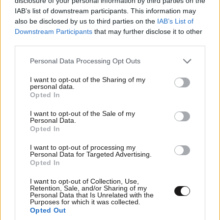
disclosure of your personal information by third parties on the
IAB’s list of downstream participants. This information may
also be disclosed by us to third parties on the
IAB’s List of
Downstream Participants
that may further disclose it to other
third parties.
Η Σίσσυ Χρηστίδου απολαμβάνει τις διακοπές
Please note that this website/app uses one or more Google
Personal Data Processing Opt Outs
της στα Χανιά – Δείτε βίντεο και φωτογραφίες
services and may gather and store information including but
not limited to your visit or usage behaviour. You may click to
I want to opt-out of the Sharing of my
personal data.
grant or deny consent to Google and its third-party tags to
Opted In
use your data for below specified purposes in below Google
consent section.
I want to opt-out of the Sale of my
Personal Data.
Opted In
I want to opt-out of processing my
Personal Data for Targeted Advertising.
Opted In
I want to opt-out of Collection, Use,
Retention, Sale, and/or Sharing of my
Personal Data that Is Unrelated with the
Purposes for which it was collected.
Opted Out