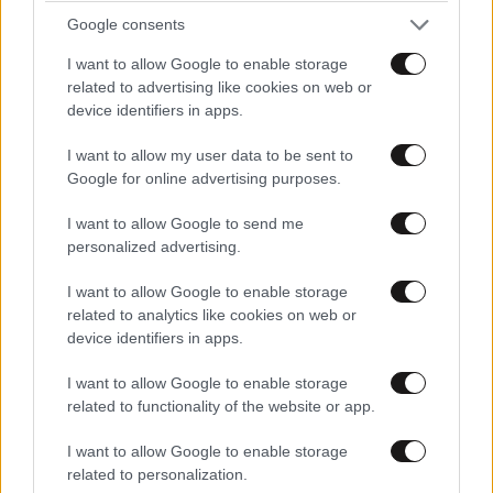
Google consents
I want to allow Google to enable storage
related to advertising like cookies on web or
Xαρακτήρες: 0/1000
device identifiers in apps.
Διαβάστε και ακολουθήστε τους κανόνες σχολιασμού
I want to allow my user data to be sent to
Google for online advertising purposes.
ΠΡΟΣΘΗΚΗ
I want to allow Google to send me
personalized advertising.
I want to allow Google to enable storage
ΜΗΤΣΣΣ
29·07·2024 09:30
related to analytics like cookies on web or
device identifiers in apps.
ωραιο αρθρο αλλα εδω στην ελλαδα οι περισσοτεροι
αντρες ειναι απολιτιστα ζωα δεν νομιζω να το
I want to allow Google to enable storage
διαβασει κανεις.
related to functionality of the website or app.
Απαντήστε
0
0
I want to allow Google to enable storage
related to personalization.