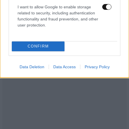
Και εσύ ως
29·07·2024 10:50
I want to allow Google to enable storage
related to security, including authentication
απολίτιστο ζώον πώς και το διάβασες;; Μωρέ
functionality and fraud prevention, and other
μπράβο !!
user protection.
Απαντήστε
0
0
CONFIRM
Data Deletion
Data Access
Privacy Policy