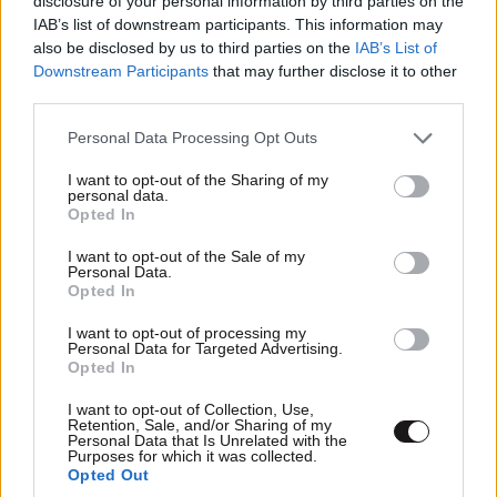
disclosure of your personal information by third parties on the
IAB’s list of downstream participants. This information may
also be disclosed by us to third parties on the
IAB’s List of
Downstream Participants
that may further disclose it to other
third parties.
Please note that this website/app uses one or more Google
Personal Data Processing Opt Outs
ΣΧΌΛΙΑ ΑΝΑΓΝΩΣΤΏΝ
4
services and may gather and store information including but
not limited to your visit or usage behaviour. You may click to
I want to opt-out of the Sharing of my
personal data.
grant or deny consent to Google and its third-party tags to
Opted In
use your data for below specified purposes in below Google
consent section.
I want to opt-out of the Sale of my
Personal Data.
Opted In
ΠΡΟΣΘΕΣΤΕ ΤΟ ΣΧΟΛΙΟ ΣΑΣ
I want to opt-out of processing my
Personal Data for Targeted Advertising.
Opted In
I want to opt-out of Collection, Use,
Retention, Sale, and/or Sharing of my
Personal Data that Is Unrelated with the
Purposes for which it was collected.
Opted Out