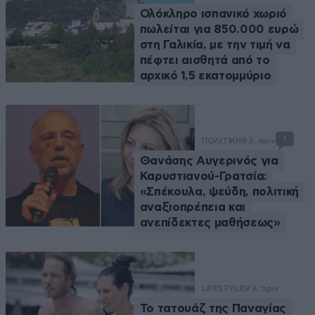
Ολόκληρο ισπανικό χωριό
πωλείται για 850.000 ευρώ
στη Γαλικία, με την τιμή να
πέφτει αισθητά από το
αρχικό 1,5 εκατομμύριο
1
ΠΟΛΙΤΙΚΗ
8 λ. πριν
Θανάσης Αυγερινός για
Καρυστιανού-Γρατσία:
«Σπέκουλα, ψεύδη, πολιτική
αναξιοπρέπεια και
ανεπίδεκτες μαθήσεως»
LIFESTYLE
9 λ. πριν
Το τατουάζ της Παναγίας