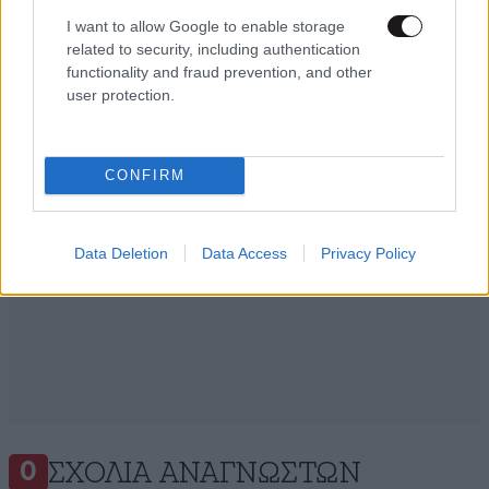
I want to allow Google to enable storage
Ακολουθήστε το
NEWSBEAST
στο
Google News
related to security, including authentication
και μάθετε πρώτοι όλες τις ειδήσεις
functionality and fraud prevention, and other
user protection.
CONFIRM
Data Deletion
Data Access
Privacy Policy
ΣΧΌΛΙΑ ΑΝΑΓΝΩΣΤΏΝ
0