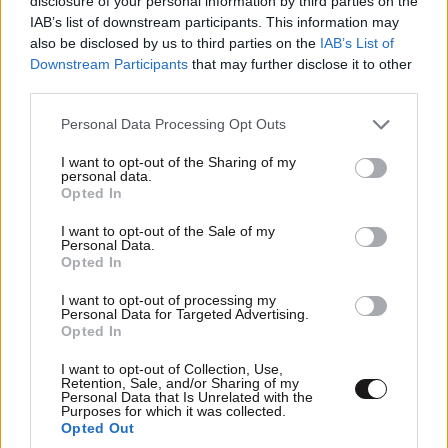
disclosure of your personal information by third parties on the
καρδιάς
IAB’s list of downstream participants. This information may
also be disclosed by us to third parties on the
IAB’s List of
Downstream Participants
that may further disclose it to other
third parties.
Please note that this website/app uses one or more Google
Personal Data Processing Opt Outs
services and may gather and store information including but
not limited to your visit or usage behaviour. You may click to
I want to opt-out of the Sharing of my
personal data.
grant or deny consent to Google and its third-party tags to
Opted In
use your data for below specified purposes in below Google
consent section.
I want to opt-out of the Sale of my
Personal Data.
Opted In
I want to opt-out of processing my
Personal Data for Targeted Advertising.
Opted In
I want to opt-out of Collection, Use,
Δεν είναι μόνο το γάλα: 10 τροφές πλούσιες σε
Retention, Sale, and/or Sharing of my
ασβέστιο που θωρακίζουν τα οστά σας μετά τα
Personal Data that Is Unrelated with the
Purposes for which it was collected.
50
Opted Out