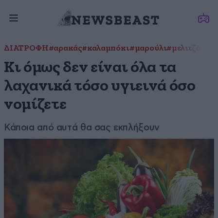
ΔΙΑΤΡΟΦΗ
#αρακάς
#καλαμπόκι
#μαρούλι
#μελιτζάνες
Κι όμως δεν είναι όλα τα
λαχανικά τόσο υγιεινά όσο
νομίζετε
Κάποια από αυτά θα σας εκπλήξουν