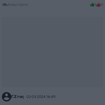
Απαντήστε
1
0
Γ.Στας
02·03·2024 16:49