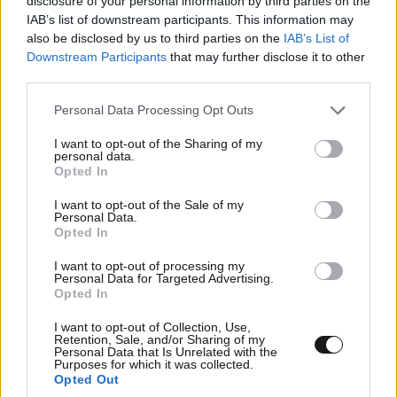
disclosure of your personal information by third parties on the
IAB’s list of downstream participants. This information may
also be disclosed by us to third parties on the
IAB’s List of
Downstream Participants
that may further disclose it to other
third parties.
Please note that this website/app uses one or more Google
Personal Data Processing Opt Outs
services and may gather and store information including but
not limited to your visit or usage behaviour. You may click to
I want to opt-out of the Sharing of my
personal data.
grant or deny consent to Google and its third-party tags to
Opted In
use your data for below specified purposes in below Google
consent section.
I want to opt-out of the Sale of my
Personal Data.
Opted In
I want to opt-out of processing my
Personal Data for Targeted Advertising.
Opted In
Ραπανάκια
I want to opt-out of Collection, Use,
Retention, Sale, and/or Sharing of my
Personal Data that Is Unrelated with the
Purposes for which it was collected.
Opted Out