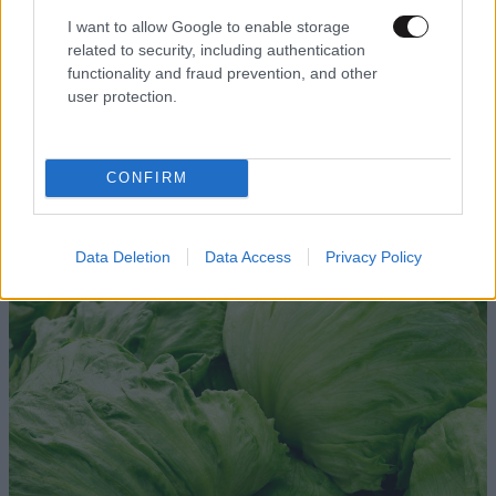
του φουσκώματος, σύμφωνα με το Διεθνές Ίδρυμα
I want to allow Google to enable storage
για τις Λειτουργικές Γαστρεντερικές Διαταραχές.
related to security, including authentication
functionality and fraud prevention, and other
Λειτουργούν επίσης ως διουρητικά, πράγμα που
user protection.
σημαίνει ότι η κατανάλωση μεγάλων ποσοτήτων θα
μπορούσε να οδηγήσει σε αφυδάτωση.
CONFIRM
Μαρούλι iceberg
Data Deletion
Data Access
Privacy Policy