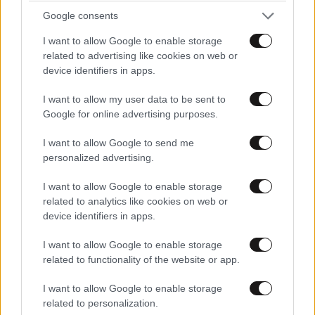
Google consents
I want to allow Google to enable storage
related to advertising like cookies on web or
device identifiers in apps.
I want to allow my user data to be sent to
Google for online advertising purposes.
I want to allow Google to send me
personalized advertising.
Τα
ραπανάκια
, αν και αρκετά νόστιμα, δεν είναι
I want to allow Google to enable storage
κορυφαία στην ιεραρχία των υγιεινών λαχανικών.
related to analytics like cookies on web or
device identifiers in apps.
Εκτός του ότι είναι καλή πηγή βιταμίνης C, τα
ραπανάκια δεν είναι πλούσια σε θρεπτικά συστατικά,
I want to allow Google to enable storage
σε σύγκριση με άλλα λαχανικά. Επιπλέον, είναι
related to functionality of the website or app.
γνωστό πως μεγάλες ποσότητες σε ραπανάκια
I want to allow Google to enable storage
προκαλούν στομαχικά προβλήματα,
related to personalization.
συμπεριλαμβανομένων των υπερβολικών αερίων και