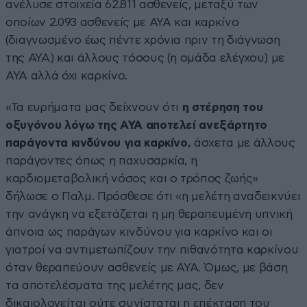
ανέλυσε στοιχεία 62.811 ασθενείς, μεταξύ των
οποίων 2.093 ασθενείς με ΑΥΑ και καρκίνο
(διαγνωσμένο έως πέντε χρόνια πριν τη διάγνωση
της ΑΥΑ) και άλλους τόσους (η ομάδα ελέγχου) με
ΑΥΑ αλλά όχι καρκίνο.
«Τα ευρήματα μας δείχνουν ότι
η στέρηση του
οξυγόνου λόγω της ΑΥΑ αποτελεί ανεξάρτητο
παράγοντα κινδύνου για καρκίνο,
άσχετα με άλλους
παράγοντες όπως η παχυσαρκία, η
καρδιομεταβολική νόσος και ο τρόπος ζωής»
δήλωσε ο Παλμ. Πρόσθεσε ότι «η μελέτη αναδεικνύει
την ανάγκη να εξετάζεται η μη θεραπευμένη υπνική
άπνοια ως παράγων κινδύνου για καρκίνο και οι
γιατροί να αντιμετωπίζουν την πιθανότητα καρκίνου
όταν θεραπεύουν ασθενείς με ΑΥΑ. Όμως, με βάση
τα αποτελέσματα της μελέτης μας, δεν
δικαιολογείται ούτε συνίσταται η επέκταση του