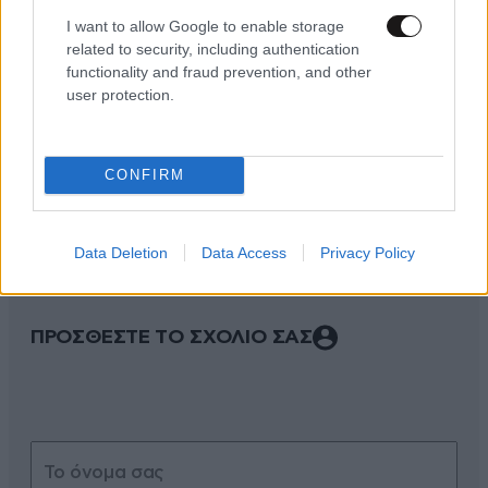
I want to allow Google to enable storage
related to security, including authentication
functionality and fraud prevention, and other
user protection.
ΣΧΌΛΙΑ ΑΝΑΓΝΩΣΤΏΝ
0
CONFIRM
Data Deletion
Data Access
Privacy Policy
ΠΡΟΣΘΕΣΤΕ ΤΟ ΣΧΟΛΙΟ ΣΑΣ