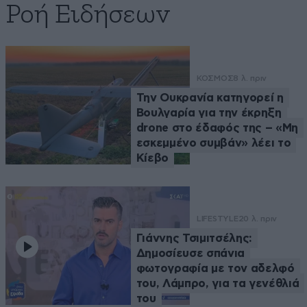
Ροή Ειδήσεων
ΚΟΣΜΟΣ
8 λ. πριν
Την Ουκρανία κατηγορεί η
Βουλγαρία για την έκρηξη
drone στο έδαφός της – «Μη
εσκεμμένο συμβάν» λέει το
Κίεβο
LIFESTYLE
20 λ. πριν
Γιάννης Τσιμιτσέλης:
Δημοσίευσε σπάνια
φωτογραφία με τον αδελφό
του, Λάμπρο, για τα γενέθλιά
του