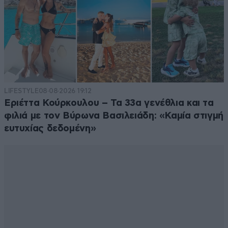
LIFESTYLE
08·08·2026 19:12
Εριέττα Κούρκουλου – Τα 33α γενέθλια και τα
φιλιά με τον Βύρωνα Βασιλειάδη: «Καμία στιγμή
ευτυχίας δεδομένη»