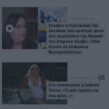
ΕΛΛΑΔΑ
32 λ. πριν
Σοκάρει η περιγραφή της
γυναίκας που κράτησε μέσα
στο αεροπλάνο της Ryanair
τον 61χρονο Σέρβο: «Όλα
έγιναν σε κλάσματα
δευτερολέπτου»
2
LIFESTYLE
44 λ. πριν
Στο νοσοκομείο η Ιωάννα
Τούνη: «Τι μάτι πρέπει να
έχω φάει…»