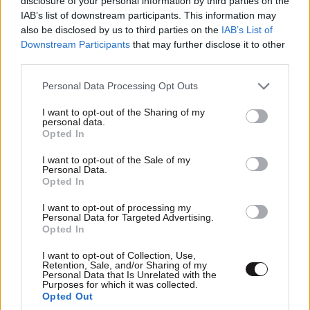
disclosure of your personal information by third parties on the
IAB’s list of downstream participants. This information may
also be disclosed by us to third parties on the
IAB’s List of
Downstream Participants
that may further disclose it to other
third parties.
Please note that this website/app uses one or more Google
Η σιωπηλή κατάρρευση των γυναικών – Τι
Personal Data Processing Opt Outs
services and may gather and store information including but
αποκαλύπτει η Dr. Καλαϊτζή
not limited to your visit or usage behaviour. You may click to
I want to opt-out of the Sharing of my
personal data.
grant or deny consent to Google and its third-party tags to
Opted In
use your data for below specified purposes in below Google
consent section.
I want to opt-out of the Sale of my
Personal Data.
Opted In
I want to opt-out of processing my
Personal Data for Targeted Advertising.
Opted In
I want to opt-out of Collection, Use,
Retention, Sale, and/or Sharing of my
Personal Data that Is Unrelated with the
Purposes for which it was collected.
Opted Out