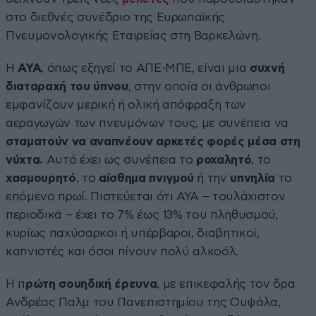
στο διεθνές συνέδριο της Ευρωπαϊκής
Πνευμονολογικής Εταιρείας στη Βαρκελώνη.
Η
ΑΥΑ
, όπως εξηγεί το ΑΠΕ-ΜΠΕ, είναι μια
συχνή
διαταραχή του ύπνου
, στην οποία οι άνθρωποι
εμφανίζουν μερική ή ολική απόφραξη των
αεραγωγών των πνευμόνων τους, με συνέπεια να
σταματούν να αναπνέουν αρκετές φορές μέσα στη
νύχτα.
Αυτό έχει ως συνέπεια το
ροχαλητό
, το
χασμουρητό
, το
αίσθημα πνιγμού
ή την
υπνηλία
το
επόμενο πρωί. Πιστεύεται ότι ΑΥΑ – τουλάχιστον
περιοδικά – έχει το 7% έως 13% του πληθυσμού,
κυρίως παχύσαρκοι ή υπέρβαροι, διαβητικοί,
καπνιστές και όσοι πίνουν πολύ αλκοόλ.
Η π
ρώτη σουηδική έρευνα
, με επικεφαλής τον δρα
Ανδρέας Παλμ του Πανεπιστημίου της Ουψάλα,