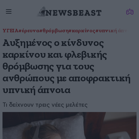
ΥΓΕΙΑ
#έρευνα
#θρόμβωση
#καρκίνος
#υπνική άπνοια
Αυξημένος ο κίνδυνος
καρκίνου και φλεβικής
θρόμβωσης για τους
ανθρώπους με αποφρακτική
υπνική άπνοια
Τι δείχνουν τρεις νέες μελέτες