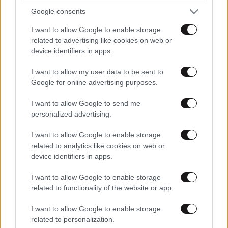
Google consents
Η γυμναστική του Spider-Man: Δεν χρειάζεστε
υπερδυνάμεις… Μόνο 20 λεπτά και 3 ασκήσεις
I want to allow Google to enable storage
related to advertising like cookies on web or
που δυναμώνουν όλο το σώμα
device identifiers in apps.
I want to allow my user data to be sent to
Google for online advertising purposes.
I want to allow Google to send me
Ακολουθήστε το
NEWSBEAST
στο
Google News
personalized advertising.
και μάθετε πρώτοι όλες τις ειδήσεις
I want to allow Google to enable storage
related to analytics like cookies on web or
device identifiers in apps.
I want to allow Google to enable storage
related to functionality of the website or app.
I want to allow Google to enable storage
related to personalization.