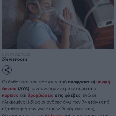
06·09·2022 10:32
Newsroom
Οι άνθρωποι που πάσχουν από
αποφρακτική
υπνική
άπνοια
(ΑΥΑ)
, κινδυνεύουν περισσότερο από
καρκίνο
και
θρομβώσεις
στις φλέβες
, ενώ οι
ηλικιωμένοι (ιδίως οι άνδρες άνω των 74 ετών) από
εξασθένηση των γνωστικών δυνάμεων τους,
δείχνουν τρεις νέες
μελέτες
που παρουσιάστηκαν