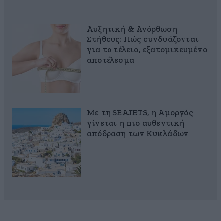
Αυξητική & Ανόρθωση
Στήθους: Πώς συνδυάζονται
για το τέλειο, εξατομικευμένο
αποτέλεσμα
Με τη SEAJETS, η Αμοργός
γίνεται η πιο αυθεντική
απόδραση των Κυκλάδων