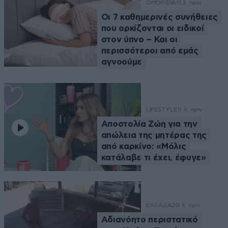
ΟΜΟΡΦΙΑ
11 λ. πριν
Οι 7 καθημερινές συνήθειες
που ορκίζονται οι ειδικοί
στον ύπνο – Και οι
περισσότεροι από εμάς
αγνοούμε
LIFESTYLE
11 λ. πριν
Αποστολία Ζώη για την
απώλεια της μητέρας της
από καρκίνο: «Μόλις
κατάλαβε τι έχει, έφυγε»
ΕΛΛΑΔΑ
20 λ. πριν
Αδιανόητο περιστατικό