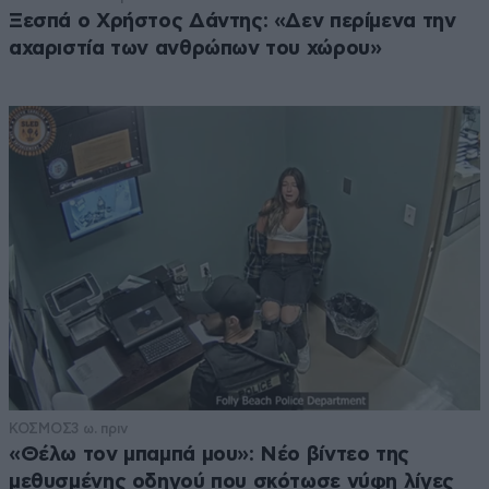
Ξεσπά ο Χρήστος Δάντης: «Δεν περίμενα την
αχαριστία των ανθρώπων του χώρου»
ΚΟΣΜΟΣ
3 ω. πριν
«Θέλω τον μπαμπά μου»: Νέο βίντεο της
μεθυσμένης οδηγού που σκότωσε νύφη λίγες