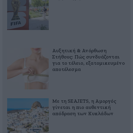
Αυξητική & Ανόρθωση
Στήθους: Πώς συνδυάζονται
για το τέλειο, εξατομικευμένο
αποτέλεσμα
Με τη SEAJETS, η Αμοργός
γίνεται η πιο αυθεντική
απόδραση των Κυκλάδων