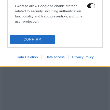
ΠΡΟΣΘΗΚΗ
I want to allow Google to enable storage
related to security, including authentication
functionality and fraud prevention, and other
user protection.
ΧΡΗΣΤΟΣ ΜΠΙΡΜΠΟΣ
21·03·2025 21:20
Αρχιστε το περπατημα
CONFIRM
Απαντήστε
0
0
Data Deletion
Data Access
Privacy Policy