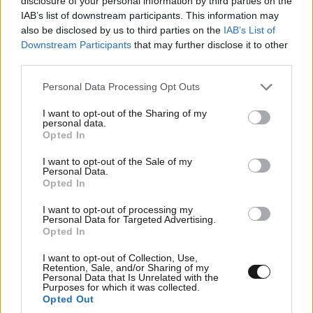
disclosure of your personal information by third parties on the
IAB’s list of downstream participants. This information may
Ακολουθήστε το
NEWSBEAST
στο
Google News
also be disclosed by us to third parties on the
IAB’s List of
και μάθετε πρώτοι όλες τις ειδήσεις
Downstream Participants
that may further disclose it to other
third parties.
Please note that this website/app uses one or more Google
Personal Data Processing Opt Outs
services and may gather and store information including but
not limited to your visit or usage behaviour. You may click to
I want to opt-out of the Sharing of my
personal data.
grant or deny consent to Google and its third-party tags to
Opted In
use your data for below specified purposes in below Google
consent section.
I want to opt-out of the Sale of my
Personal Data.
Opted In
I want to opt-out of processing my
Personal Data for Targeted Advertising.
Opted In
I want to opt-out of Collection, Use,
Retention, Sale, and/or Sharing of my
Personal Data that Is Unrelated with the
Purposes for which it was collected.
Opted Out
ΣΧΌΛΙΑ ΑΝΑΓΝΩΣΤΏΝ
2