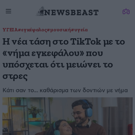
ΥΓΕΙΑ
#εγκέφαλος
#μουσική
#υγεία
Η νέα τάση στο TikTok με το
«νήμα εγκεφάλου» που
υπόσχεται ότι μειώνει το
στρες
Κάτι σαν το... καθάρισμα των δοντιών με νήμα