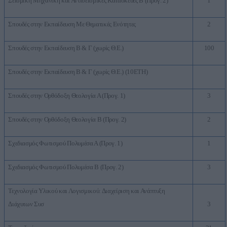
Σεισμική Μηχανική και Αντισεισμικές Κατασκευές Β (Προγ. 2)
1
Σπουδές στην Εκπαίδευση Με Θεματικές Ενότητες
2
Σπουδές στην Εκπαίδευση Β & Γ (χωρίς Θ.Ε.)
100
Σπουδές στην Εκπαίδευση Β & Γ (χωρίς Θ.Ε.) (10ΕΤΗ)
Σπουδές στην Ορθόδοξη Θεολογία Α (Προγ. 1)
3
Σπουδές στην Ορθόδοξη Θεολογία Β (Προγ. 2)
2
Σχεδιασμός Φωτισμού Πολυμέσα Α (Προγ. 1)
1
Σχεδιασμός Φωτισμού Πολυμέσα Β (Προγ. 2)
3
Τεχνολογία Υλικού και Λογισμικού: Διαχείριση και Ανάπτυξη
Διάχυτων Συσ
3