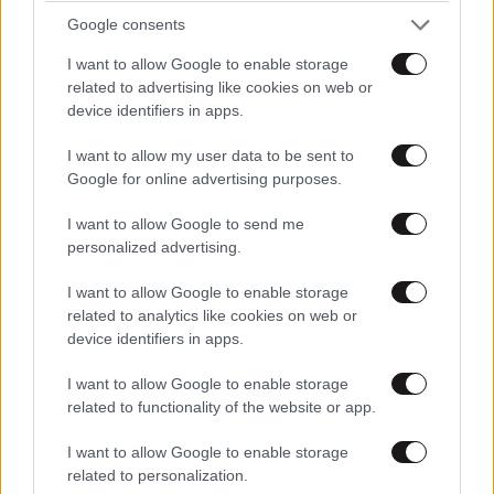
Google consents
Μεταπτυχιακή Εξειδίκευση Καθηγητών Γαλλικής Γλώσσας
1
I want to allow Google to enable storage
related to advertising like cookies on web or
Μεταπτυχιακή Εξειδίκευση Καθηγητών Γερμανικής Γλώσσας
1
device identifiers in apps.
Μεταπτυχιακή Εξειδίκευση Καθηγητών των Φυσικών Επιστημών
1
I want to allow my user data to be sent to
Google for online advertising purposes.
Μεταπτυχιακή Εξειδίκευση στα Πληροφοριακά Συστήματα
10
I want to allow Google to send me
personalized advertising.
Περιβαλλοντικός Σχεδιασμός Πόλεων και Κτιρίων Α (Προγ. 1)
1
I want to allow Google to enable storage
Περιβαλλοντικός Σχεδιασμός Πόλεων και Κτιρίων Α (Προγ. 1)
related to analytics like cookies on web or
(10ΕΤΗ)
device identifiers in apps.
I want to allow Google to enable storage
Περιβαλλοντικός Σχεδιασμός Πόλεων και Κτιρίων Β (Προγ. 2)
related to functionality of the website or app.
Περιβαλλοντικός Σχεδιασμός Πόλεων και Κτιρίων Β (Προγ. 2)
I want to allow Google to enable storage
(10ΕΤΗ)
related to personalization.