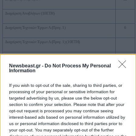
Διαχείριση Αποβλήτων (10ΕΤΗ)
Διαχείριση Τεχνικών Έργων Α (Προγ. 1)
6
Διαχείριση Τεχνικών Έργων Α (Προγ. 1) (10ΕΤΗ)
Διαχείριση Τεχνικών Έργων Β (Προγ. 2)
6
Newsbeast.gr -
Do Not Process My Personal
Information
Διαχείριση Τεχνικών Έργων Β (Προγ. 2) (10ΕΤΗ)
Διοίκηση Επιχειρήσεων (MBA)
26
If you wish to opt-out of the sale, sharing to third parties, or
processing of your personal or sensitive information for
targeted advertising by us, please use the below opt-out
Διοίκηση Επιχειρήσεων (ΜΒΑ) (10ΕΤΗ)
section to confirm your selection. Please note that after your
opt-out request is processed you may continue seeing
Διοίκηση Μονάδων Υγείας
51
interest-based ads based on personal information utilized by
us or personal information disclosed to third parties prior to
Διοίκηση Μονάδων Υγείας (10ΕΤΗ)
your opt-out. You may separately opt-out of the further