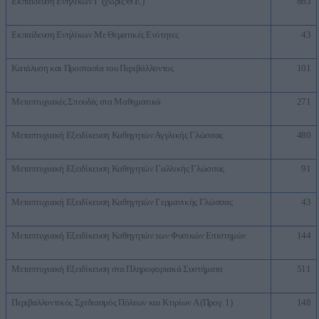
Εκπαίδευση Ενηλίκων Γ (χωρίς Θ.Ε.)
863
Εκπαίδευση Ενηλίκων Με Θεματικές Ενότητες
43
Κατάλυση και Προστασία του Περιβάλλοντος
101
Μεταπτυχιακές Σπουδές στα Μαθηματικά
271
Μεταπτυχιακή Εξειδίκευση Καθηγητών Αγγλικής Γλώσσας
480
Μεταπτυχιακή Εξειδίκευση Καθηγητών Γαλλικής Γλώσσας
91
Μεταπτυχιακή Εξειδίκευση Καθηγητών Γερμανικής Γλώσσας
43
Μεταπτυχιακή Εξειδίκευση Καθηγητών των Φυσικών Επιστημών
144
Μεταπτυχιακή Εξειδίκευση στα Πληροφοριακά Συστήματα
511
Περιβαλλοντικός Σχεδιασμός Πόλεων και Κτιρίων Α (Προγ. 1)
148