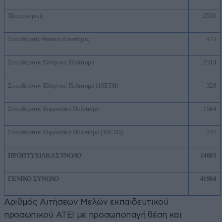
Πληροφορική
2530
Σπουδές στις Φυσικές Επιστήμες
475
Σπουδές στον Ελληνικό Πολιτισμό
2314
Σπουδές στον Ελληνικό Πολιτισμό (10ΕΤΗ)
320
Σπουδές στον Ευρωπαϊκό Πολιτισμό
1564
Σπουδές στον Ευρωπαϊκό Πολιτισμό (10ΕΤΗ)
237
ΠΡΟΠΤΥΧΙΑΚΑ ΣΥΝΟΛΟ
14803
ΓΕΝΙΚΟ ΣΥΝΟΛΟ
41904
Αριθμός Αιτήσεων Μελών εκπαιδευτικού
προσωπικού ΑΤΕΙ με προσωποπαγή θέση και