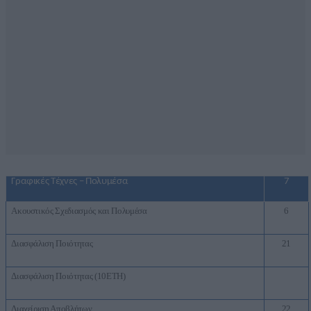
Γραφικές Τέχνες – Πολυμέσα
7
Ακουστικός Σχεδιασμός και Πολυμέσα
6
Διασφάλιση Ποιότητας
21
Διασφάλιση Ποιότητας (10ΕΤΗ)
Διαχείριση Αποβλήτων
22