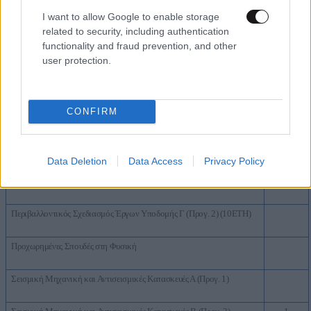
Περιβαλλοντικός Σχεδιασμός Πόλεων και Κτιρίων Γ (Προγ. 3)
1
I want to allow Google to enable storage
related to security, including authentication
functionality and fraud prevention, and other
Περιβαλλοντικός Σχεδιασμός Πόλεων και Κτιρίων Γ (Προγ. 3)
user protection.
(10ΕΤΗ)
Περιβαλλοντικός Σχεδιασμός Έργων Υποδομής Α&Β (Προγ. 1)
2
CONFIRM
Περιβαλλοντικός Σχεδιασμός Έργων Υποδομής Α&Β (Προγ. 1)
(10ΕΤΗ)
Data Deletion
Data Access
Privacy Policy
Περιβαλλοντικός Σχεδιασμός Έργων Υποδομής Γ (Προγ. 2)
1
Περιβαλλοντικός Σχεδιασμός Έργων Υποδομής Γ (Προγ. 2) (10ΕΤΗ)
Προχωρημένες Σπουδές στη Φυσική
Σεισμική Μηχανική και Αντισεισμικές Κατασκευές Α (Προγ. 1)