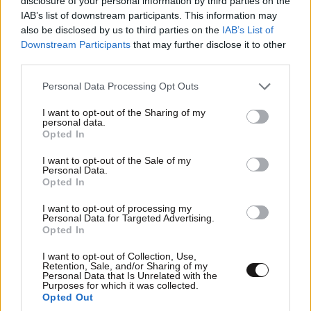
disclosure of your personal information by third parties on the
Διοίκηση Πολιτισμικών Μονάδων
43
IAB’s list of downstream participants. This information may
also be disclosed by us to third parties on the
IAB’s List of
Downstream Participants
that may further disclose it to other
Διοίκηση Πολιτισμικών Μονάδων (10ΕΤΗ)
third parties.
Διοίκηση Τουριστικών Επιχειρήσεων
18
Please note that this website/app uses one or more Google
Personal Data Processing Opt Outs
services and may gather and store information including but
Διοίκηση Τουριστικών Επιχειρήσεων (10ΕΤΗ)
not limited to your visit or usage behaviour. You may click to
I want to opt-out of the Sharing of my
personal data.
grant or deny consent to Google and its third-party tags to
Opted In
use your data for below specified purposes in below Google
Εκπαίδευση Ενηλίκων Β (χωρίς Θ.Ε.)
4
consent section.
I want to opt-out of the Sale of my
Personal Data.
Εκπαίδευση Ενηλίκων Γ (χωρίς Θ.Ε.)
9
Opted In
I want to opt-out of processing my
Εκπαίδευση Ενηλίκων Με Θεματικές Ενότητες
2
Personal Data for Targeted Advertising.
Opted In
Κατάλυση και Προστασία του Περιβάλλοντος
1
I want to opt-out of Collection, Use,
Retention, Sale, and/or Sharing of my
Μεταπτυχιακές Σπουδές στα Μαθηματικά
8
Personal Data that Is Unrelated with the
Purposes for which it was collected.
Opted Out
Μεταπτυχιακή Εξειδίκευση Καθηγητών Αγγλικής Γλώσσας
6