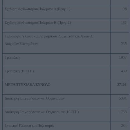
Σχεδιασμός Φωτισμού Πολυμέσα Α (Προγ. 1)
96
Σχεδιασμός Φωτισμού Πολυμέσα Β (Προγ. 2)
131
Τεχνολογία Υλικού και Λογισμικού: Διαχείριση και Ανάπτυξη
Διάχυτων Συστημάτων
235
Τραπεζική
1907
Τραπεζική (10ΕΤΗ)
439
ΜΕΤΑΠΤΥΧΙΑΚΑ ΣΥΝΟΛΟ
27101
Διοίκηση Επιχειρήσεων και Οργανισμών
5391
Διοίκηση Επιχειρήσεων και Οργανισμών (10ΕΤΗ)
1738
Ισπανική Γλώσσα και Πολιτισμός
234