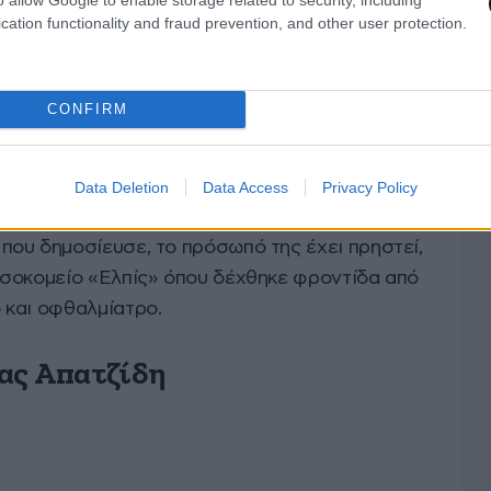
cation functionality and fraud prevention, and other user protection.
πορείας, έρχεται ένας άνδρας των ΜΑΤ και με
CONFIRM
ις”, συνεχίζει και μου ρίχνει αγκωνιά στο μάτι.
 η απάντηση ήταν “δεν με νοιάζει»» αναφέρει η
Data Deletion
Data Access
Privacy Policy
ου δημοσίευσε, το πρόσωπό της έχει πρηστεί,
σοκομείο «Ελπίς» όπου δέχθηκε φροντίδα από
 και οφθαλμίατρο.
ας Απατζίδη