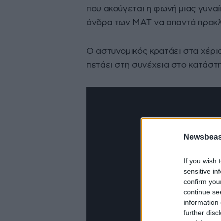
που ακούγεται η φωνή μιας γυναίκ
άνδρα των ΜΑΤ να απαντά προκλ
Ο αστυνομικός κρατάει στα χέρι
πετάει στη συνέχεια στο κατάστ
Newsbeast
If you wish 
sensitive in
confirm you
continue se
information 
further disc