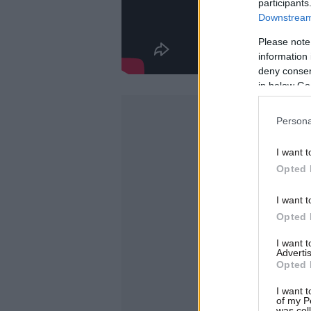
participants
Downstream 
Please note
information 
deny consent
in below Go
Persona
I want t
Opted 
I want t
Opted 
I want 
Advertis
Opted 
I want t
of my P
was col