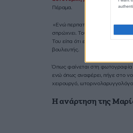
authenti
Πέραμα.
«Ενώ περπατούσα στα δεξιά της 
σπρώχνει. Του λέω “μη με σπρώχνε
Του είπα ότι είμαι βουλευτής και
βουλευτής.
Όπως φαίνεται στη φωτογραφία π
ενώ όπως αναφέρει, πήγε στο νο
χειρουργό, ωτορινολαρυγγολόγο
Η ανάρτηση της Μαρί