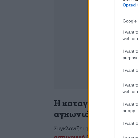
Opted 
Google 
I want t
web or d
I want t
purpose
I want 
I want t
web or d
Η καταγγελία της Μ
I want t
or app.
αγκωνιά στο μάτι κ
I want t
Συγκλονίζει η
καταγγελία
της β
αστυνομική βία
που δέχθηκε κατά
I want t