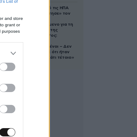
B’s List of
Ζευγάρι από τις ΗΠΑ
που «υιοθέτησε» τον
er and store
Αφγανό
to grant or
κατηγορούμενο για τη
δολοφονία της
ed purposes
Ελίζαμπεθ Ρος:
«Είμαστε
συντετριμμένοι – Δεν
έδειξε ποτέ ότι ήταν
ικανός για κάτι τέτοιο»