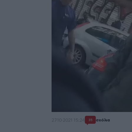
27·10·2021 15:24
σχόλια
35