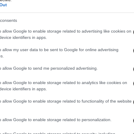
Out
consents
o allow Google to enable storage related to advertising like cookies on
evice identifiers in apps.
o allow my user data to be sent to Google for online advertising
s.
to allow Google to send me personalized advertising.
o allow Google to enable storage related to analytics like cookies on
evice identifiers in apps.
αρίας Απατζίδη: «Δέχθηκα
o allow Google to enable storage related to functionality of the website
αι χτύπημα με την ασπίδα»
o allow Google to enable storage related to personalization.
ουλευτού του ΜέΡΑ25, Μαρίας Απατζίδη, για
 τη διάρκεια πορεία για τον 20χρονο από το
o allow Google to enable storage related to security, including