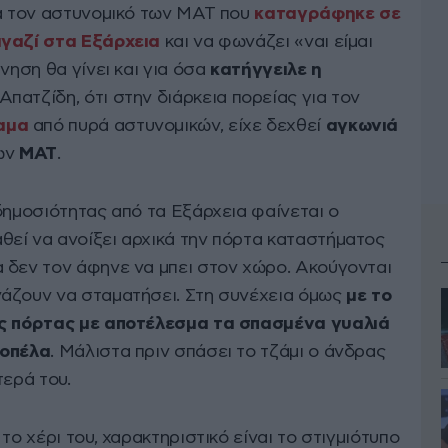
ια τον αστυνομικό των ΜΑΤ που
καταγράφηκε σε
αγαζί στα Εξάρχεια
και να φωνάζει «ναι είμαι
νηση θα γίνει και για όσα
κατήγγειλε η
Απατζίδη,
ότι στην διάρκεια πορείας για τον
αμα
από πυρά αστυνομικών, είχε δεχθεί
αγκωνιά
ων
ΜΑΤ
.
δημοσιότητας από τα Εξάρχεια φαίνεται ο
θεί να ανοίξει αρχικά την πόρτα καταστήματος
 δεν τον άφηνε να μπει στον χώρο. Ακούγονται
νάζουν να σταματήσει. Στη συνέχεια όμως
με το
ης πόρτας με αποτέλεσμα τα σπασμένα γυαλιά
κοπέλα
. Μάλιστα πριν σπάσει το τζάμι ο άνδρας
τερά του.
το χέρι του, χαρακτηριστικό είναι το στιγμιότυπο