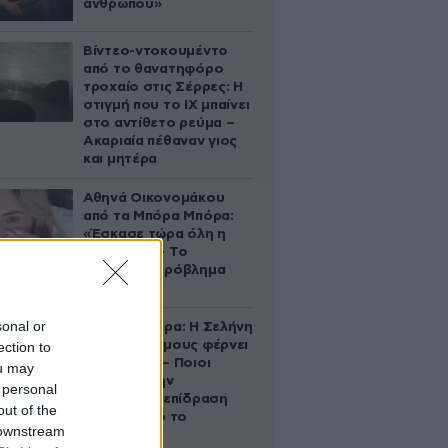
ανθρώπου»
Βίντεο-ντοκουμέντο
από το θανατηφόρο
τροχαίο στις Σέρρες: Η
στιγμή που το ΙΧ μπαίνει
στο αντίθετο ρεύμα –
Ακαριαία πέθαναν γιος
και μητέρα
Αθηνά Οικονομάκου
από τα Μπόρα Μπόρα:
«Έσκασε τώρα όλη η
κούραση» – Το
απρόοπτο πρόβλημα
υγείας
sonal or
Ζώδια σήμερα: Η Σελήνη
στους Διδύμους φέρνει
ection to
ανατροπές – Ποιοι
ou may
δέχονται την
 personal
ευεργετική επίδραση
out of the
του Δία από το
 downstream
απόγευμα;