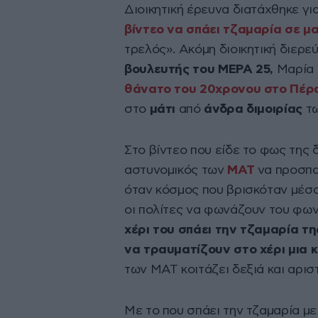
Διοικητική έρευνα διατάχθηκε γ
βίντεο να σπάει τζαμαρία σε μ
τρελός». Ακόμη διοικητική διερεύ
βουλευτής του ΜΕΡΑ 25,
Μαρία 
θάνατο του 20χρονου στο Πέρ
στο
μάτι
από
άνδρα διμοιρίας
τ
Στο βίντεο που είδε το φως της 
αστυνομικός των
ΜΑΤ
να προσπα
όταν κόσμος που βρισκόταν μέσα
οι πολίτες να φωνάζουν του φω
χέρι του σπάει την τζαμαρία τ
να τραυματίζουν στο χέρι μια 
των ΜΑΤ κοιτάζει δεξιά και αρισ
Με το που σπάει την τζαμαρία με 