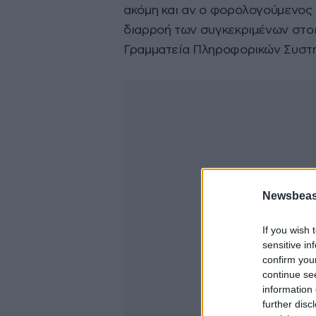
ακόμη και αν ο φορολογούμενος 
διαρροή των συγκεκριμένων στοιχ
Γραμματεία Πληροφορικών Συστ
Newsbeast
If you wish 
sensitive in
confirm you
continue se
information 
further disc