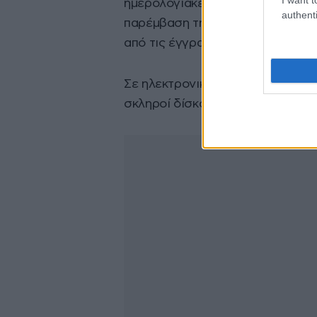
ημερολογιακές ημέρες. Σημειώνετ
authenti
παρέμβαση της εταιρείας παροχή
από τις έγγραφες επικοινωνίες μ
Σε ηλεκτρονικούς υπολογιστές τη
σκληροί δίσκοι πολλοί από τους 