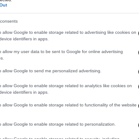
ύνσεις πελατών μεγάλης αλυσίδας πιτσαρίας.
Out
εν έλειπαν αντίγραφα εκλογικών καταλόγων των
 Εκάλης, αλλά και λίστα μελών της Τ.Ο Βούλας
consents
οπίστηκε και τιμολόγιο πώλησης σε θυγατρική
o allow Google to enable storage related to advertising like cookies on
καταλόγου 5 εκατομμυρίων συνδρομητών
evice identifiers in apps.
o allow my user data to be sent to Google for online advertising
s.
τεπάγγελτος και έγινε μετά από βροχή
to allow Google to send me personalized advertising.
τητων μηνυμάτων ηλεκτρονικής αλληλογραφίας
 και υπηρεσιών από τις εταιρείες, καθώς και
o allow Google to enable storage related to analytics like cookies on
κού χαρακτήρα». Μάλιστα, όπως καταγράφεται
evice identifiers in apps.
χής παρακωλύθηκαν κατά τη διενέργεια του
o allow Google to enable storage related to functionality of the website
 τους σκληρούς δίσκους των ελεγχομένων
 πρόσφατα διαγραφεί ενώ κατά τη διάρκεια της
ε διακοπή ρεύματος με αποτέλεσμα να διακοπεί
o allow Google to enable storage related to personalization.
ν πειστηρίων, η οποία συνεχίστηκε μετά από 3
o allow Google to enable storage related to security, including