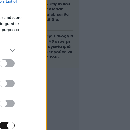
B’s List of
διαστάσεων κτίριο που
χτίζει ο Έλον Μασκ
λέγεται Terafab και θα
er and store
κοστίσει 16,8 δισ.
to grant or
δολάρια
ed purposes
Ρίτσαρντ Γκιρ: Σάλος για
τη διαφορά 48 ετών με
τη συμπρωταγωνίστριά
του – «Θα μπορούσε να
είναι εγγονή του»