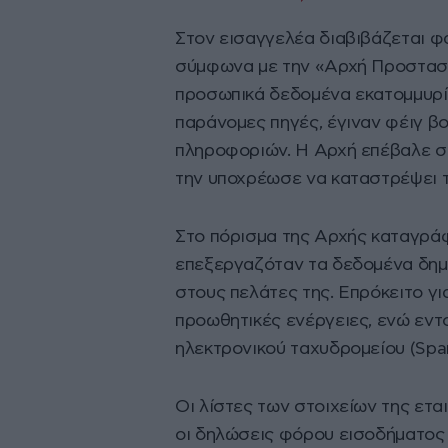
Στον εισαγγελέα διαβιβάζεται φά
σύμφωνα με την «Αρχή Προστασί
προσωπικά δεδομένα εκατομμυρίω
παράνομες πηγές, έγιναν φέιγ βο
πληροφοριών. Η Αρχή επέβαλε στ
την υποχρέωσε να καταστρέψει τ
Στο πόρισμα της Αρχής καταγράφε
επεξεργαζόταν τα δεδομένα δημι
στους πελάτες της. Επρόκειτο γ
προωθητικές ενέργειες, ενώ εντ
ηλεκτρονικού ταχυδρομείου (Spa
Οι λίστες των στοιχείων της ετα
οι δηλώσεις φόρου εισοδήματος