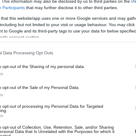
. This information may also be disclosed by us to third parties on the
IA
Participants
that may further disclose it to other third parties.
 that this website/app uses one or more Google services and may gath
including but not limited to your visit or usage behaviour. You may click 
 to Google and its third-party tags to use your data for below specifi
ogle consent section.
l Data Processing Opt Outs
o opt-out of the Sharing of my personal data.
In
o opt-out of the Sale of my Personal Data.
 εντοπίστηκαν αρχεία με περισσότερες από
In
ία του 1990, σε τρία μαιευτήρια. Ονόματα
to opt-out of processing my Personal Data for Targeted
ing.
πιστωτικές κάρτες συγκεκριμένης τράπεζας, τα
In
νων 4.300.000 συνδρομητών του ΟΤΕ
o opt-out of Collection, Use, Retention, Sale, and/or Sharing
ματος και τμήμα αριθμού πιστωτικής κάρτας.
ersonal Data that Is Unrelated with the Purposes for which it
lected.