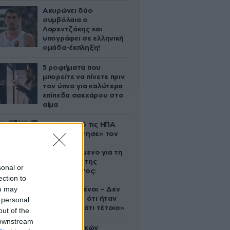
Ακυρώνει δύο
συμβόλαια ο
Λαρεντζάκης και
υπογράφει σε ελληνική
ομάδα-έκπληξη!
5 ροφήματα που
μπορείτε να πίνετε πριν
τον ύπνο για καλύτερα
επίπεδα σακχάρου στο
αίμα
Ζευγάρι από τις ΗΠΑ
που «υιοθέτησε» τον
Αφγανό
κατηγορούμενο για τη
δολοφονία της
sonal or
Ελίζαμπεθ Ρος:
ection to
«Είμαστε
ou may
συντετριμμένοι – Δεν
έδειξε ποτέ ότι ήταν
 personal
ικανός για κάτι τέτοιο»
out of the
 downstream
Το φαραωνικών