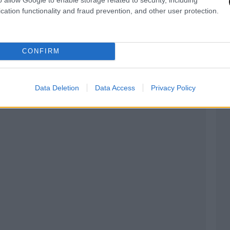
αι δε ότι η διακοπή αυτή δεν οφείλεται σε
cation functionality and fraud prevention, and other user protection.
ς ηλεκτρικής ενέργειας, όπως αποδεικνύεται
ε αυτή.
CONFIRM
ς εταιρείας ήταν συνδεδεμένοι και επιπλέον
οποίους δεν βρέθηκαν κατά τον έλεγχο.
Data Deletion
Data Access
Privacy Policy