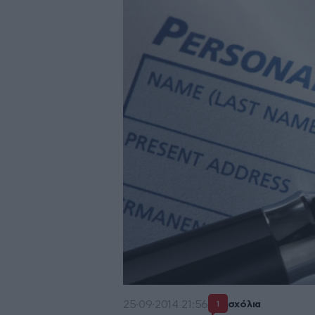
25·09·2014 21:56
σχόλια
1