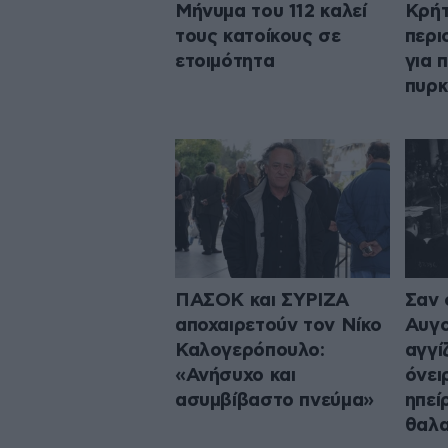
Μήνυμα του 112 καλεί
Κρήτ
τους κατοίκους σε
περι
ετοιμότητα
για 
πυρκ
ΠΑΣΟΚ και ΣΥΡΙΖΑ
Σαν 
αποχαιρετούν τον Νίκο
Αυγο
Καλογερόπουλο:
αγγί
«Ανήσυχο και
όνει
ασυμβίβαστο πνεύμα»
ηπεί
θαλ