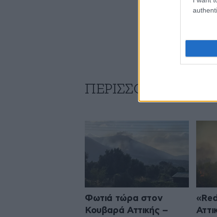
authenti
ΠΕΡΙΣΣΟΤΕΡΑ ΑΠΟ
Φωτιά τώρα στον
«Red
Κουβαρά Αττικής –
Αττι