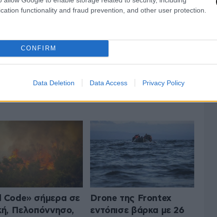
cation functionality and fraud prevention, and other user protection.
CONFIRM
Data Deletion
Data Access
Privacy Policy
 ΤΗΝ ΕΛΛΑΔΑ
ΟΛΑ ΤΑ ΑΡΘΡΑ
 Code» σήμερα σε
Drone της Frontex
κή, Πελοπόννησο,
εντόπισε βάρκα με 26