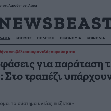
υτος, Λαυρέντιος, Λώρα
ΛΑΔΑ
ΚΟΣΜΟΣ
ΠΟΛΙΤΙΚΗ
ΟΙΚΟΝΟΜΙΑ
ΚΟΙΝΩΝΙΑ
θήνα
#εμβόλια
#κορονοϊός
#κρούσματα
οφάσεις για παράταση 
: Στο τραπέζι υπάρχου
όμα, το σύστημα υγείας πιέζεται»