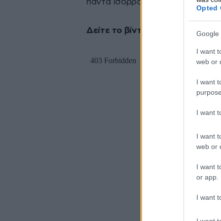
πάντα ισορροπούν στο υγειονομι
Opted 
Δείτε το βίντεο:
Google 
I want t
web or d
I want t
purpose
I want 
I want t
web or d
I want t
or app.
I want t
I want t