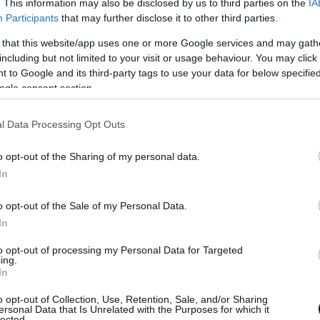
. This information may also be disclosed by us to third parties on the
IA
Participants
that may further disclose it to other third parties.
 that this website/app uses one or more Google services and may gath
including but not limited to your visit or usage behaviour. You may click 
 to Google and its third-party tags to use your data for below specifi
ogle consent section.
l Data Processing Opt Outs
o opt-out of the Sharing of my personal data.
ια το πόσο θα παραταθεί το lockdown και
In
θούν τα
κρούσματα
, τουλάχιστον δεν έχουμε
νουμε να ζητάμε εφαρμογή των μέτρων.
o opt-out of the Sale of my Personal Data.
γκτη αύξηση».
In
to opt-out of processing my Personal Data for Targeted
ing.
 αναφορά στα εμβόλια. «Για μένα το βασικό είναι
In
ρήσουμε όσο το δυνατόν πιο γρήγορα και να
o opt-out of Collection, Use, Retention, Sale, and/or Sharing
τη διανομή» τόνισε, επισημαίνοντας ότι τα μέτρα
ersonal Data that Is Unrelated with the Purposes for which it
lected.