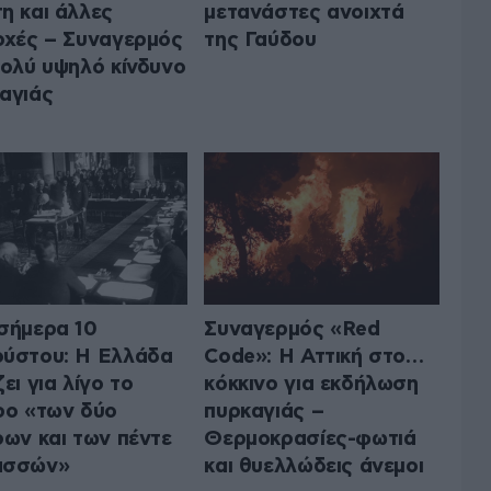
η και άλλες
μετανάστες ανοιχτά
οχές – Συναγερμός
της Γαύδου
πολύ υψηλό κίνδυνο
αγιάς
σήμερα 10
Συναγερμός «Red
ύστου: Η Ελλάδα
Code»: Η Αττική στο…
ζει για λίγο το
κόκκινο για εκδήλωση
ρο «των δύο
πυρκαγιάς –
ρων και των πέντε
Θερμοκρασίες-φωτιά
ασσών»
και θυελλώδεις άνεμοι