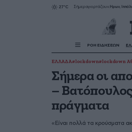
Ήρων, Ιππόλ
Σήμερα
γιορτάζουν:
ΡΟΗ ΕΙΔΗΣΕΩΝ
ΕΛ
ΕΛΛΑΔΑ
#lockdown
#lockdown Α
Σήμερα οι απ
– Βατόπουλος
πράγματα
«Είναι πολλά τα κρούσματα ακ