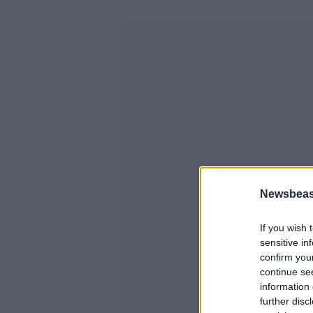
Newsbeast
If you wish 
sensitive in
confirm you
continue se
information 
further disc