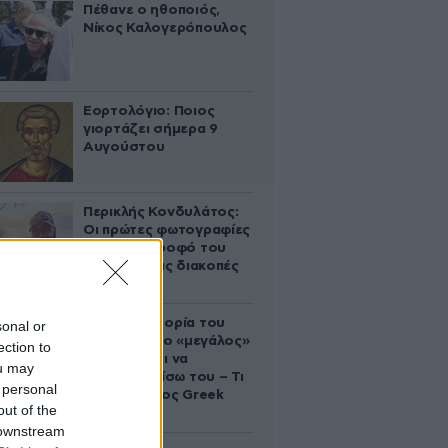
Πέθανε ο ηθοποιός,
Νίκος Καλογερόπουλος
Εορτολόγιο: Ποιος
γιορτάζει σήμερα 9
Αυγούστου
Περικλής Κονδυλάτος:
Οι πρώτες φωτογραφίες
με τη σύντροφό του
Ελίνα από τις διακοπές
τους
Η αυτοκρατορία του
sonal or
«Έντικ» και ο «μεγάλος»
ection to
που φέρεται να
ou may
βρίσκεται πίσω του – Τι
 personal
ορίζει ο όρος Greek
out of the
Mafia
 downstream