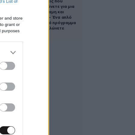
B’s List of
Οι 5 ασκήσεις που
πρέπει να κάνετε για μια
ζωή με δύναμη και
αυτονομία – Ένα απλό
er and store
αλλά ιδανικό πρόγραμμα
to grant or
καθώς μεγαλώνετε
ed purposes