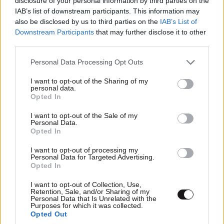
disclosure of your personal information by third parties on the
IAB’s list of downstream participants. This information may
also be disclosed by us to third parties on the
IAB’s List of
Downstream Participants
that may further disclose it to other
third parties.
ΣΧΌΛΙΑ ΑΝΑΓΝΩΣΤΏΝ
1
Please note that this website/app uses one or more Google
Personal Data Processing Opt Outs
services and may gather and store information including but
not limited to your visit or usage behaviour. You may click to
I want to opt-out of the Sharing of my
personal data.
grant or deny consent to Google and its third-party tags to
Opted In
use your data for below specified purposes in below Google
consent section.
I want to opt-out of the Sale of my
Personal Data.
Opted In
ΠΡΟΣΘΕΣΤΕ ΤΟ ΣΧΟΛΙΟ ΣΑΣ
I want to opt-out of processing my
Personal Data for Targeted Advertising.
Opted In
I want to opt-out of Collection, Use,
Retention, Sale, and/or Sharing of my
Personal Data that Is Unrelated with the
Purposes for which it was collected.
Opted Out