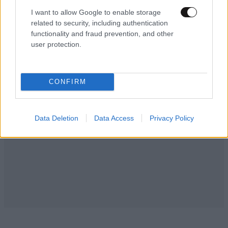
"πρωταγωνιστές" ας παραγγείλουν ξυδάκι μερικοί.
I want to allow Google to enable storage
related to security, including authentication
Απαντήστε
1
0
functionality and fraud prevention, and other
user protection.
CONFIRM
Data Deletion
Data Access
Privacy Policy