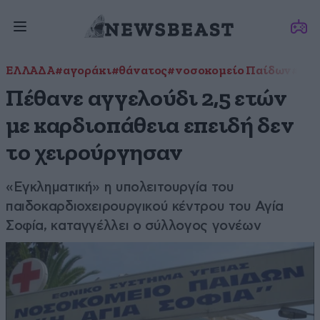
ΕΛΛΑΔΑ
#αγοράκι
#θάνατος
#νοσοκομείο Παίδων
#Σέρ
Πέθανε αγγελούδι 2,5 ετών
με καρδιοπάθεια επειδή δεν
το χειρούργησαν
«Εγκληματική» η υπολειτουργία του
παιδοκαρδιοχειρουργικού κέντρου του Αγία
Σοφία, καταγγέλλει ο σύλλογος γονέων