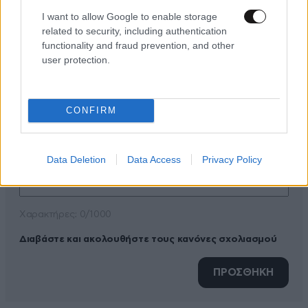
I want to allow Google to enable storage
related to security, including authentication
functionality and fraud prevention, and other
ΠΡΟΣΘΕΣΤΕ ΤΟ ΣΧΟΛΙΟ ΣΑΣ
user protection.
CONFIRM
Data Deletion
Data Access
Privacy Policy
Xαρακτήρες: 0/1000
Διαβάστε και ακολουθήστε τους κανόνες σχολιασμού
ΠΡΟΣΘΗΚΗ