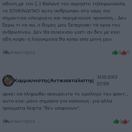
οθονη με τον [..] Βαλανε τον αχρηστο τηλεφωνακλα,
το ΕΠΙΚΙΝΔΥΝΟ αυτο ανθρωπακι στο ισως πιο
σημαντικο υπουργειο και περιμενουνε προκοπη... Δεν
ξερω τι να πω, ο θυμος μου ξεπερναει τα ορια του
ανθρωπινου. Δεν θα συνεχισω γιατι αν δεν με εχει
ηδη κοψει η λογοκρισια θα κοπω απο μονη μου.
Απαντήστε
3
0
31·10·2013
ΚομμουνιστηςΑντικαπιταλιστης
07:59
αρκει να πληρωθει ακουρευτο το ομολογο του φαντ...
αυτο εχει μόνο σημασια για καποιους. για αλλα
πραγματα λεφτα "δεν υπαρχουν".
Απαντήστε
3
1