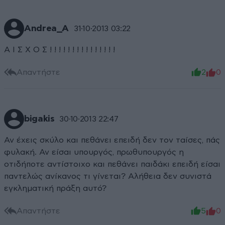
Andrea_A
31·10·2013 03:22
Α Ι Σ Χ Ο Σ ! ! ! ! ! ! ! ! ! ! ! ! ! ! !
Απαντήστε
2
0
bigakis
30·10·2013 22:47
Αν έχεις σκύλο και πεθάνει επειδή δεν τον ταίσες, πάς
φυλακή. Αν είσαι υπουργός, πρωθυπουργός η
οτιδήποτε αντίστοιχο και πεθάνει παιδάκι επειδή είσαι
παντελώς ανίκανος τι γίνεται? Αλήθεια δεν συνιστά
εγκληματική πράξη αυτό?
Απαντήστε
5
0