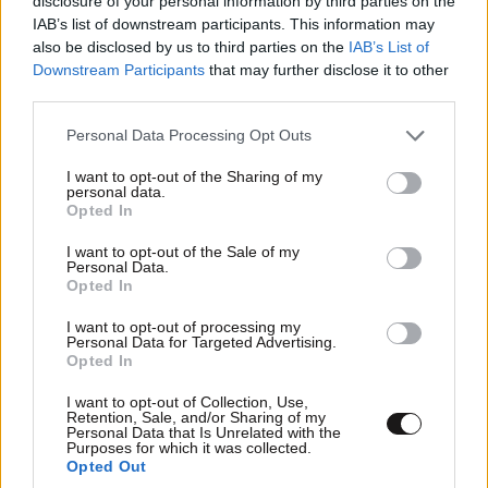
disclosure of your personal information by third parties on the
IAB’s list of downstream participants. This information may
also be disclosed by us to third parties on the
IAB’s List of
Downstream Participants
that may further disclose it to other
third parties.
Please note that this website/app uses one or more Google
Personal Data Processing Opt Outs
services and may gather and store information including but
not limited to your visit or usage behaviour. You may click to
I want to opt-out of the Sharing of my
personal data.
grant or deny consent to Google and its third-party tags to
Opted In
use your data for below specified purposes in below Google
consent section.
I want to opt-out of the Sale of my
Personal Data.
Opted In
Παράταση του ωραρίου λειτουργίας του
Λευκού Πύργου
I want to opt-out of processing my
Personal Data for Targeted Advertising.
Opted In
I want to opt-out of Collection, Use,
Retention, Sale, and/or Sharing of my
Personal Data that Is Unrelated with the
Purposes for which it was collected.
Ακολουθήστε το
NEWSBEAST
στο
Google News
Opted Out
και μάθετε πρώτοι όλες τις ειδήσεις